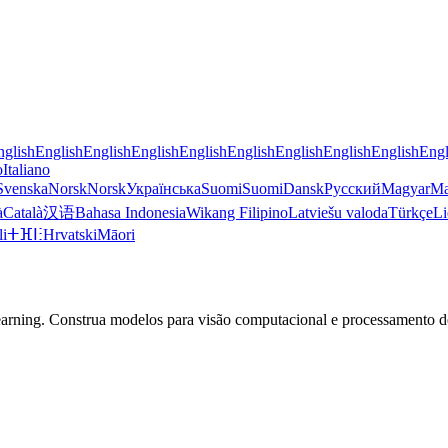
nglish
English
English
English
English
English
English
English
English
Engl
o
Italiano
Svenska
Norsk
Norsk
Українська
Suomi
Suomi
Dansk
Русский
Magyar
Ma
à
Català
汉语
Bahasa Indonesia
Wikang Filipino
Latviešu valoda
Türkçe
Li
li
ⵜⴼⵏⵗ
Hrvatski
Māori
ning. Construa modelos para visão computacional e processamento de 