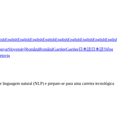
ish
English
English
English
English
English
English
English
English
Englis
gyar
Slovenský
Română
Română
Gaeilge
Gaeilge
日本語
日本語
Tiếng
etuvių
linguagem natural (NLP) e prepare-se para uma carreira tecnológica