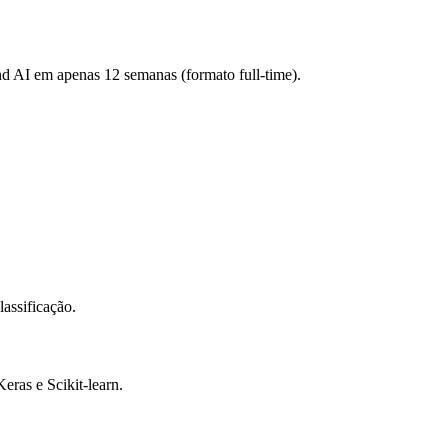
d AI em apenas 12 semanas (formato full-time).
assificação.
ras e Scikit-learn.