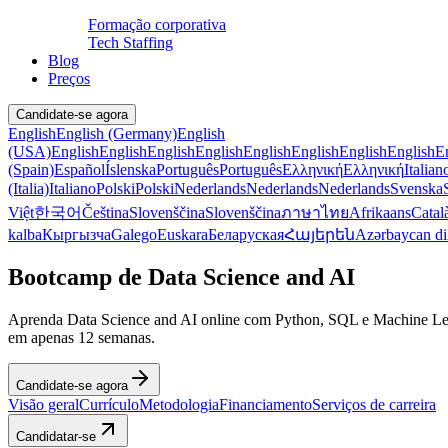
Formação corporativa
Tech Staffing
Blog
Preços
Candidate-se agora
English
English (Germany)
English
(USA)
English
English
English
English
English
English
English
English
E
(Spain)
Español
Íslenska
Português
Português
Ελληνική
Ελληνική
Italian
(Italia)
Italiano
Polski
Polski
Nederlands
Nederlands
Nederlands
Svenska
Việt
한국어
Čeština
Slovenščina
Slovenščina
ภาษาไทย
Afrikaans
Catal
kalba
Кыргызча
Galego
Euskara
Беларуская
Հայերեն
Azərbaycan di
Bootcamp de Data Science and AI
Aprenda Data Science and AI online com Python, SQL e Machine Lear
em apenas 12 semanas.
Candidate-se agora
Visão geral
Currículo
Metodologia
Financiamento
Serviços de carreira
Candidatar-se