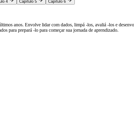
ulo 4
Capítulo 5
Capítulo 6
 últimos anos. Envolve lidar com dados, limpá -los, avaliá -los e desen
ados para prepará -lo para começar sua jornada de aprendizado.