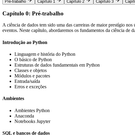
Pré-trabalho
Capítulo 1
Capítulo 2
Capítulo 3
Capít
Capítulo 0: Pré-trabalho
A ciência de dados tem sido uma das carreiras de maior prestígio nos
eventos. Neste capítulo, abordaremos os fundamentos da ciência de d
Introdução ao Python
Linguagem e história do Python
O básico de Python
Estruturas de dados fundamentais em Python
Classes e objetos
Módulos e pacotes
Entrada/saída
Erros e exceções
Ambientes
Ambientes Python
Anaconda
Notebooks Jupyter
SQL e bancos de dados