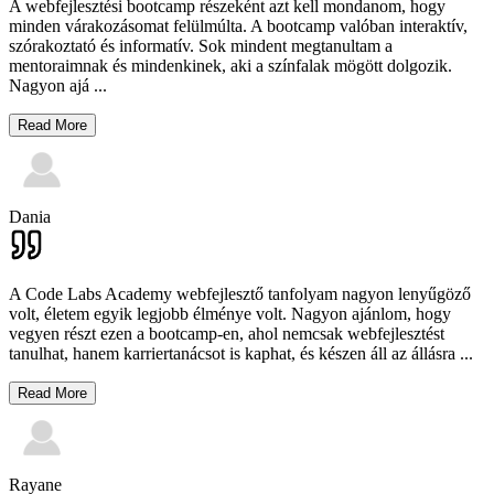
A webfejlesztési bootcamp részeként azt kell mondanom, hogy
minden várakozásomat felülmúlta. A bootcamp valóban interaktív,
szórakoztató és informatív. Sok mindent megtanultam a
mentoraimnak és mindenkinek, aki a színfalak mögött dolgozik.
Nagyon ajá
...
Read More
Dania
A Code Labs Academy webfejlesztő tanfolyam nagyon lenyűgöző
volt, életem egyik legjobb élménye volt. Nagyon ajánlom, hogy
vegyen részt ezen a bootcamp-en, ahol nemcsak webfejlesztést
tanulhat, hanem karriertanácsot is kaphat, és készen áll az állásra
...
Read More
Rayane