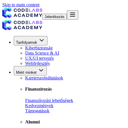
Skip to main content
Jelentkezés
Tanfolyamok
Kiberbiztonság
Data Science & AI
UX/UI tervezés
Webfejlesztés
Miért minket
Karrierszolgáltatások
Finanszírozás
Finanszírozási lehetőségek
Kedvezmények
Támogatások
Alumni