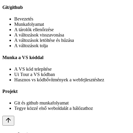
Git/github
Bevezetés
Munkafolyamat
A tárolók ellenőrzése
A változások visszavonása
A változások letöltése és húzása
A változások tolja
Munka a VS kóddal
A VS kód telepítése
Ui Tour a VS kódban
Hasznos vs kódbővítmények a webfejlesztéshez
Projekt
Git és github munkafolyamat
Tegye közzé első weboldalát a hálózathoz