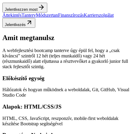
Jelentkezzen most
Áttekintés
Tanterv
Módszertan
Finanszírozás
Karrierszolgálat
Jelentkezés
Amit megtanulsz
A webfejlesztési bootcamp tanterve úgy épül fel, hogy a „csak
kíváncsi” szintről 12 hét (teljes munkaidő) vagy 24 hét
(részmunkaidő) alatt eljuttassa a résztvevőket a gyakorló junior full
stack fejlesztői szintig.
Előkészítő egység
Hálózatok és hogyan működnek a weboldalak, Git, GitHub, Visual
Studio Code
Alapok: HTML/CSS/JS
HTML, CSS, JavaScript, reszponzív, mobile-first weboldalak
készítése Bootstrap segítségével