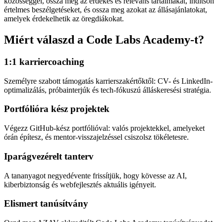
közösséggel, ossza meg az érdekes és releváns tartalmakat, indítson
értelmes beszélgetéseket, és ossza meg azokat az állásajánlatokat,
amelyek érdekelhetik az öregdiákokat.
Miért válaszd a Code Labs Academy-t?
1:1 karriercoaching
Személyre szabott támogatás karrierszakértőktől: CV- és LinkedIn-
optimalizálás, próbainterjúk és tech-fókuszú álláskeresési stratégia.
Portfólióra kész projektek
Végezz GitHub-kész portfólióval: valós projektekkel, amelyeket
órán építesz, és mentor-visszajelzéssel csiszolsz tökéletesre.
Iparágvezérelt tanterv
A tananyagot negyedévente frissítjük, hogy kövesse az AI,
kiberbiztonság és webfejlesztés aktuális igényeit.
Elismert tanúsítvány