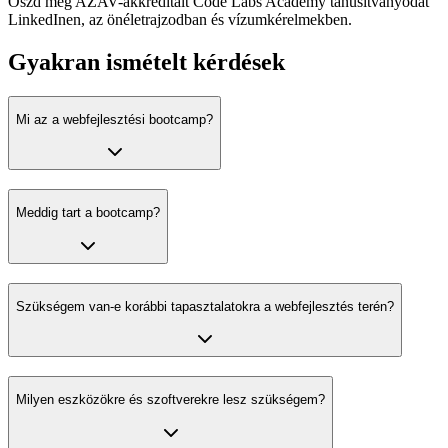
Oszd meg AZAV-akkreditált Code Labs Academy tanúsítványodat
LinkedInen, az önéletrajzodban és vízumkérelmekben.
Gyakran ismételt kérdések
Mi az a webfejlesztési bootcamp?
Meddig tart a bootcamp?
Szükségem van-e korábbi tapasztalatokra a webfejlesztés terén?
Milyen eszközökre és szoftverekre lesz szükségem?