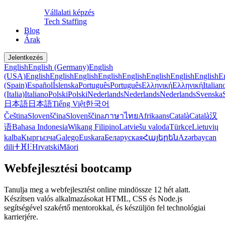
Vállalati képzés
Tech Staffing
Blog
Árak
Jelentkezés
English
English (Germany)
English
(USA)
English
English
English
English
English
English
English
English
E
(Spain)
Español
Íslenska
Português
Português
Ελληνική
Ελληνική
Italian
(Italia)
Italiano
Polski
Polski
Nederlands
Nederlands
Nederlands
Svenska
日本語
日本語
Tiếng Việt
한국어
Čeština
Slovenščina
Slovenščina
ภาษาไทย
Afrikaans
Català
Català
汉
语
Bahasa Indonesia
Wikang Filipino
Latviešu valoda
Türkçe
Lietuvių
kalba
Кыргызча
Galego
Euskara
Беларуская
Հայերեն
Azərbaycan
dili
ⵜⴼⵏⵗ
Hrvatski
Māori
Webfejlesztési bootcamp
Tanulja meg a webfejlesztést online mindössze 12 hét alatt.
Készítsen valós alkalmazásokat HTML, CSS és Node.js
segítségével szakértő mentorokkal, és készüljön fel technológiai
karrierjére.