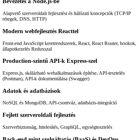
Bevezetés a Node.js-be
Alapvető szerveroldali fejlesztési és hálózati koncepciók (TCP/IP
rétegek, DNS, HTTP)
Modern webfejlesztés Reacttel
Front-end JavaScript keretrendszerek, React, React Router, hookok,
állapotkezelés Reduxszal
Production-szintű API-k Express-szel
Express.js, skálázható webalkalmazások építése, API-tesztelés
(Postman), API-k dokumentálása (Swagger)
Adatok és adatbázisok
NoSQL és MongoDB, API-csontváz, adatbázis-integráció
Fejlett szerveroldali fejlesztés
Szerverbiztonság, hitelesítés, GraphQL, egységtesztelés
Back-end mint szolgáltatás (BaaS) és DevOps