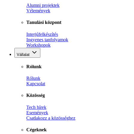
Alumni projektek
Vélemények
Tanulási központ
Interjúfelkészítés
Ingyenes tanfolyamok
Workshopok
Vállalat
Rólunk
Rólunk
Kapcsolat
Közösség
Tech hírek
Események
Csatlakozz a közösséghez
Cégeknek