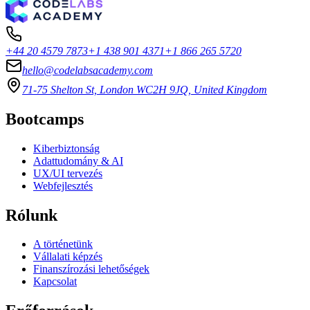
+44 20 4579 7873
+1 438 901 4371
+1 866 265 5720
hello@codelabsacademy.com
71-75 Shelton St, London WC2H 9JQ, United Kingdom
Bootcamps
Kiberbiztonság
Adattudomány & AI
UX/UI tervezés
Webfejlesztés
Rólunk
A történetünk
Vállalati képzés
Finanszírozási lehetőségek
Kapcsolat