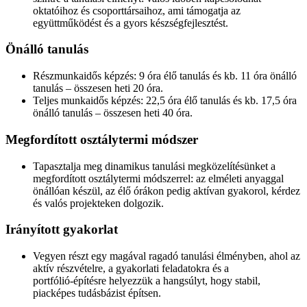
oktatóihoz és csoporttársaihoz, ami támogatja az
együttműködést és a gyors készségfejlesztést.
Önálló tanulás
Részmunkaidős képzés: 9 óra élő tanulás és kb. 11 óra önálló
tanulás – összesen heti 20 óra.
Teljes munkaidős képzés: 22,5 óra élő tanulás és kb. 17,5 óra
önálló tanulás – összesen heti 40 óra.
Megfordított osztálytermi módszer
Tapasztalja meg dinamikus tanulási megközelítésünket a
megfordított osztálytermi módszerrel: az elméleti anyaggal
önállóan készül, az élő órákon pedig aktívan gyakorol, kérdez
és valós projekteken dolgozik.
Irányított gyakorlat
Vegyen részt egy magával ragadó tanulási élményben, ahol az
aktív részvételre, a gyakorlati feladatokra és a
portfólió‑építésre helyezzük a hangsúlyt, hogy stabil,
piacképes tudásbázist építsen.