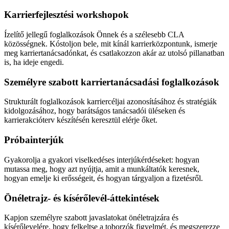
Karrierfejlesztési workshopok
Ízelítő jellegű foglalkozások Önnek és a szélesebb CLA
közösségnek. Kóstoljon bele, mit kínál karrierközpontunk, ismerje
meg karriertanácsadónkat, és csatlakozzon akár az utolsó pillanatban
is, ha ideje engedi.
Személyre szabott karriertanácsadási foglalkozások
Strukturált foglalkozások karriercéljai azonosításához és stratégiák
kidolgozásához, hogy barátságos tanácsadói üléseken és
karrierakcióterv készítésén keresztül elérje őket.
Próbainterjúk
Gyakorolja a gyakori viselkedéses interjúkérdéseket: hogyan
mutassa meg, hogy azt nyújtja, amit a munkáltatók keresnek,
hogyan emelje ki erősségeit, és hogyan tárgyaljon a fizetésről.
Önéletrajz- és kísérőlevél-áttekintések
Kapjon személyre szabott javaslatokat önéletrajzára és
kísérőlevelére, hogy felkeltse a toborzók figyelmét, és megszerezze