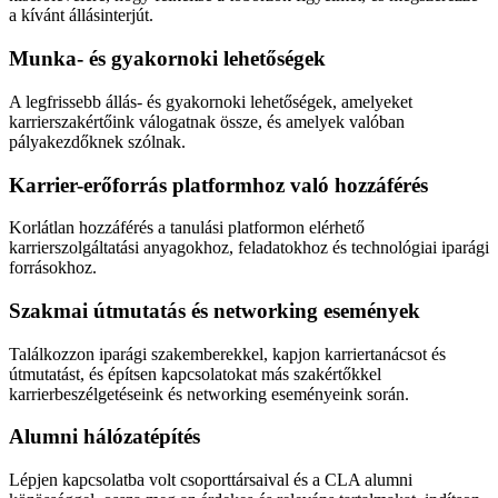
a kívánt állásinterjút.
Munka- és gyakornoki lehetőségek
A legfrissebb állás- és gyakornoki lehetőségek, amelyeket
karrierszakértőink válogatnak össze, és amelyek valóban
pályakezdőknek szólnak.
Karrier-erőforrás platformhoz való hozzáférés
Korlátlan hozzáférés a tanulási platformon elérhető
karrierszolgáltatási anyagokhoz, feladatokhoz és technológiai iparági
forrásokhoz.
Szakmai útmutatás és networking események
Találkozzon iparági szakemberekkel, kapjon karriertanácsot és
útmutatást, és építsen kapcsolatokat más szakértőkkel
karrierbeszélgetéseink és networking eseményeink során.
Alumni hálózatépítés
Lépjen kapcsolatba volt csoporttársaival és a CLA alumni