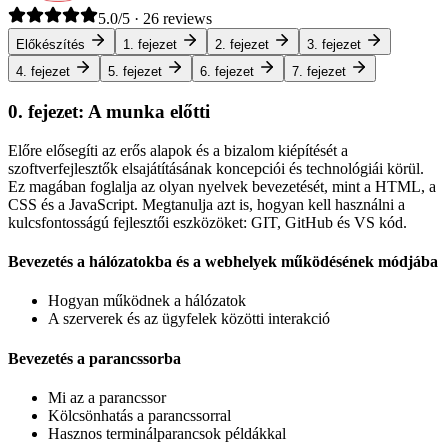
5.0/5 · 26 reviews
Előkészítés
1. fejezet
2. fejezet
3. fejezet
4. fejezet
5. fejezet
6. fejezet
7. fejezet
0. fejezet: A munka előtti
Előre elősegíti az erős alapok és a bizalom kiépítését a
szoftverfejlesztők elsajátításának koncepciói és technológiái körül.
Ez magában foglalja az olyan nyelvek bevezetését, mint a HTML, a
CSS és a JavaScript. Megtanulja azt is, hogyan kell használni a
kulcsfontosságú fejlesztői eszközöket: GIT, GitHub és VS kód.
Bevezetés a hálózatokba és a webhelyek működésének módjába
Hogyan működnek a hálózatok
A szerverek és az ügyfelek közötti interakció
Bevezetés a parancssorba
Mi az a parancssor
Kölcsönhatás a parancssorral
Hasznos terminálparancsok példákkal