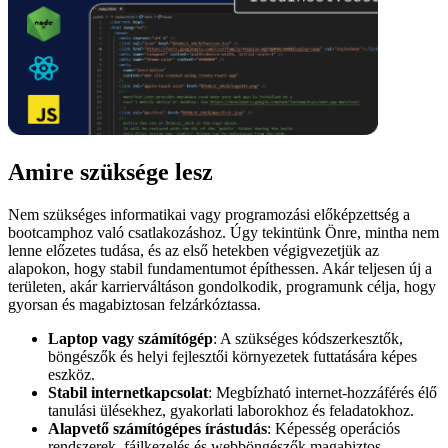
Amire szüksége lesz
Nem szükséges informatikai vagy programozási előképzettség a
bootcamphoz való csatlakozáshoz. Úgy tekintünk Önre, mintha nem
lenne előzetes tudása, és az első hetekben végigvezetjük az
alapokon, hogy stabil fundamentumot építhessen. Akár teljesen új a
területen, akár karrierváltáson gondolkodik, programunk célja, hogy
gyorsan és magabiztosan felzárkóztassa.
Laptop vagy számítógép
: A szükséges kódszerkesztők,
böngészők és helyi fejlesztői környezetek futtatására képes
eszköz.
Stabil internetkapcsolat
: Megbízható internet-hozzáférés élő
tanulási ülésekhez, gyakorlati laborokhoz és feladatokhoz.
Alapvető számítógépes írástudás
: Képesség operációs
rendszerek, fájlkezelés és webböngészők magabiztos