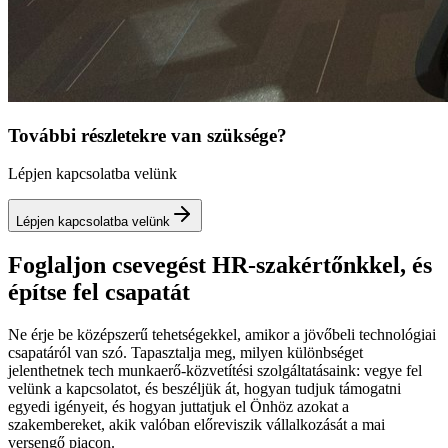
További részletekre van szüksége?
Lépjen kapcsolatba velünk
Lépjen kapcsolatba velünk
Foglaljon csevegést HR-szakértőnkkel, és
építse fel csapatát
Ne érje be középszerű tehetségekkel, amikor a jövőbeli technológiai
csapatáról van szó. Tapasztalja meg, milyen különbséget
jelenthetnek tech munkaerő-közvetítési szolgáltatásaink: vegye fel
velünk a kapcsolatot, és beszéljük át, hogyan tudjuk támogatni
egyedi igényeit, és hogyan juttatjuk el Önhöz azokat a
szakembereket, akik valóban előreviszik vállalkozását a mai
versengő piacon.