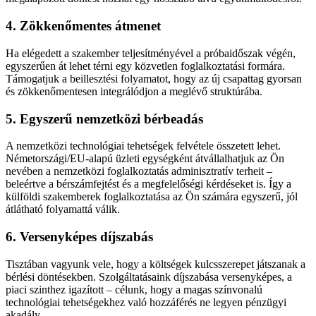
4. Zökkenőmentes átmenet
Ha elégedett a szakember teljesítményével a próbaidőszak végén,
egyszerűen át lehet térni egy közvetlen foglalkoztatási formára.
Támogatjuk a beillesztési folyamatot, hogy az új csapattag gyorsan
és zökkenőmentesen integrálódjon a meglévő struktúrába.
5. Egyszerű nemzetközi bérbeadás
A nemzetközi technológiai tehetségek felvétele összetett lehet.
Németországi/EU-alapú üzleti egységként átvállalhatjuk az Ön
nevében a nemzetközi foglalkoztatás adminisztratív terheit –
beleértve a bérszámfejtést és a megfelelőségi kérdéseket is. Így a
külföldi szakemberek foglalkoztatása az Ön számára egyszerű, jól
átlátható folyamattá válik.
6. Versenyképes díjszabás
Tisztában vagyunk vele, hogy a költségek kulcsszerepet játszanak a
bérlési döntésekben. Szolgáltatásaink díjszabása versenyképes, a
piaci szinthez igazított – célunk, hogy a magas színvonalú
technológiai tehetségekhez való hozzáférés ne legyen pénzügyi
akadály.