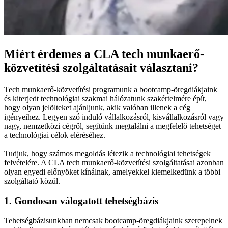
Miért érdemes a CLA tech munkaerő-
közvetítési szolgáltatásait választani?
Tech munkaerő-közvetítési programunk a bootcamp-öregdiákjaink
és kiterjedt technológiai szakmai hálózatunk szakértelmére épít,
hogy olyan jelölteket ajánljunk, akik valóban illenek a cég
igényeihez. Legyen szó induló vállalkozásról, kisvállalkozásról vagy
nagy, nemzetközi cégről, segítünk megtalálni a megfelelő tehetséget
a technológiai célok eléréséhez.
Tudjuk, hogy számos megoldás létezik a technológiai tehetségek
felvételére. A CLA tech munkaerő-közvetítési szolgáltatásai azonban
olyan egyedi előnyöket kínálnak, amelyekkel kiemelkedünk a többi
szolgáltató közül.
1. Gondosan válogatott tehetségbázis
Tehetségbázisunkban nemcsak bootcamp-öregdiákjaink szerepelnek