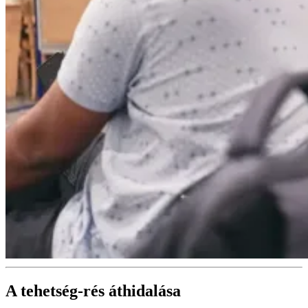
A tehetség-rés áthidalása