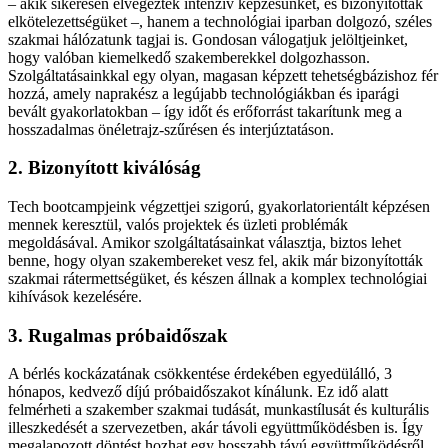
– akik sikeresen elvégezték intenzív képzésünket, és bizonyították
elkötelezettségüket –, hanem a technológiai iparban dolgozó, széles
szakmai hálózatunk tagjai is. Gondosan válogatjuk jelöltjeinket,
hogy valóban kiemelkedő szakemberekkel dolgozhasson.
Szolgáltatásainkkal egy olyan, magasan képzett tehetségbázishoz fér
hozzá, amely naprakész a legújabb technológiákban és iparági
bevált gyakorlatokban – így időt és erőforrást takarítunk meg a
hosszadalmas önéletrajz-szűrésen és interjúztatáson.
2. Bizonyított kiválóság
Tech bootcampjeink végzettjei szigorú, gyakorlatorientált képzésen
mennek keresztül, valós projektek és üzleti problémák
megoldásával. Amikor szolgáltatásainkat választja, biztos lehet
benne, hogy olyan szakembereket vesz fel, akik már bizonyították
szakmai rátermettségüket, és készen állnak a komplex technológiai
kihívások kezelésére.
3. Rugalmas próbaidőszak
A bérlés kockázatának csökkentése érdekében egyedülálló, 3
hónapos, kedvező díjú próbaidőszakot kínálunk. Ez idő alatt
felmérheti a szakember szakmai tudását, munkastílusát és kulturális
illeszkedését a szervezetben, akár távoli együttműködésben is. Így
megalapozott döntést hozhat egy hosszabb távú együttműködésről.