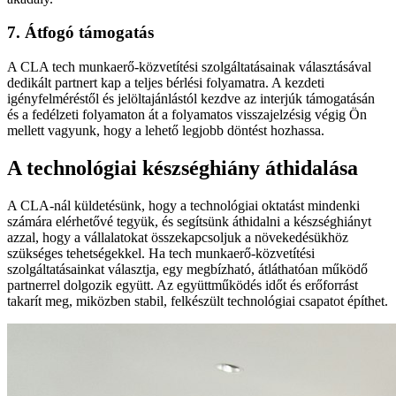
7. Átfogó támogatás
A CLA tech munkaerő-közvetítési szolgáltatásainak választásával
dedikált partnert kap a teljes bérlési folyamatra. A kezdeti
igényfelméréstől és jelöltajánlástól kezdve az interjúk támogatásán
és a fedélzeti folyamaton át a folyamatos visszajelzésig végig Ön
mellett vagyunk, hogy a lehető legjobb döntést hozhassa.
A technológiai készséghiány áthidalása
A CLA-nál küldetésünk, hogy a technológiai oktatást mindenki
számára elérhetővé tegyük, és segítsünk áthidalni a készséghiányt
azzal, hogy a vállalatokat összekapcsoljuk a növekedésükhöz
szükséges tehetségekkel. Ha tech munkaerő-közvetítési
szolgáltatásainkat választja, egy megbízható, átláthatóan működő
partnerrel dolgozik együtt. Az együttműködés időt és erőforrást
takarít meg, miközben stabil, felkészült technológiai csapatot építhet.