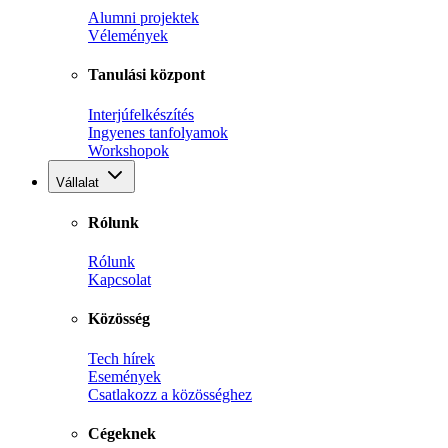
Alumni projektek
Vélemények
Tanulási központ
Interjúfelkészítés
Ingyenes tanfolyamok
Workshopok
Vállalat
Rólunk
Rólunk
Kapcsolat
Közösség
Tech hírek
Események
Csatlakozz a közösséghez
Cégeknek