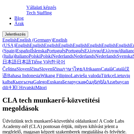
Vállalati képzés
Tech Staffing
Blog
Árak
Jelentkezés
English
English (Germany)
English
(USA)
English
English
English
English
English
English
English
English
E
(Spain)
Español
Íslenska
Português
Português
Ελληνική
Ελληνική
Italian
(Italia)
Italiano
Polski
Polski
Nederlands
Nederlands
Nederlands
Svenska
日本語
日本語
Tiếng Việt
한국어
Čeština
Slovenščina
Slovenščina
ภาษาไทย
Afrikaans
Català
Català
汉
语
Bahasa Indonesia
Wikang Filipino
Latviešu valoda
Türkçe
Lietuvių
kalba
Кыргызча
Galego
Euskara
Беларуская
Հայերեն
Azərbaycan
dili
ⵜⴼⵏⵗ
Hrvatski
Māori
CLA tech munkaerő-közvetítési
megoldások
Üdvözlünk tech munkaerő-közvetítési oldalunkon! A Code Labs
Academy-nél (CLA) pontosan értjük, milyen kihívást jelent a
megfelelő, magasan képzett szakemberek megtalálása és felvétele.