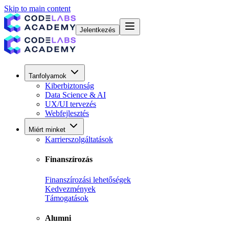
Skip to main content
Jelentkezés
Tanfolyamok
Kiberbiztonság
Data Science & AI
UX/UI tervezés
Webfejlesztés
Miért minket
Karrierszolgáltatások
Finanszírozás
Finanszírozási lehetőségek
Kedvezmények
Támogatások
Alumni