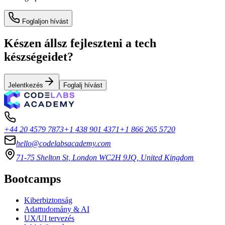
Foglaljon hívást
Készen állsz fejleszteni a tech
készségeidet?
Jelentkezés
Foglalj hívást
+44 20 4579 7873
+1 438 901 4371
+1 866 265 5720
hello@codelabsacademy.com
71-75 Shelton St, London WC2H 9JQ, United Kingdom
Bootcamps
Kiberbiztonság
Adattudomány & AI
UX/UI tervezés