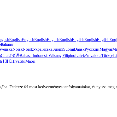
nglish
English
English
English
English
English
English
English
English
Engl
o
Italiano
Svenska
Norsk
Norsk
Українська
Suomi
Suomi
Dansk
Русский
Magyar
Ma
à
Català
汉语
Bahasa Indonesia
Wikang Filipino
Latviešu valoda
Türkçe
Li
li
ⵜⴼⵏⵗ
Hrvatski
Māori
agába. Fedezze fel most kedvezményes tanfolyamainkat, és nyissa meg m