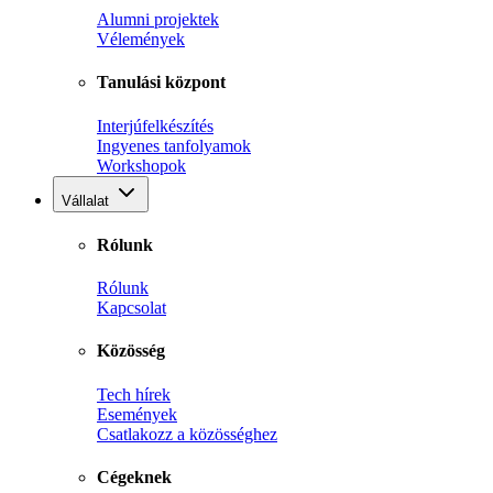
Alumni projektek
Vélemények
Tanulási központ
Interjúfelkészítés
Ingyenes tanfolyamok
Workshopok
Vállalat
Rólunk
Rólunk
Kapcsolat
Közösség
Tech hírek
Események
Csatlakozz a közösséghez
Cégeknek