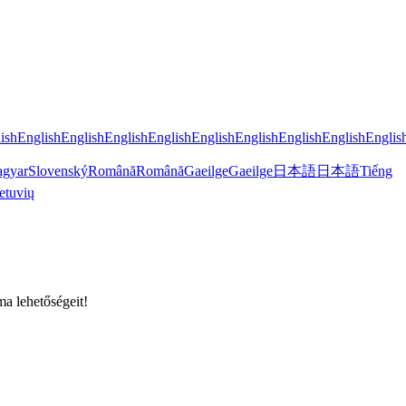
ish
English
English
English
English
English
English
English
English
Englis
gyar
Slovenský
Română
Română
Gaeilge
Gaeilge
日本語
日本語
Tiếng
etuvių
a lehetőségeit!