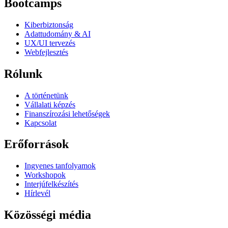
Bootcamps
Kiberbiztonság
Adattudomány & AI
UX/UI tervezés
Webfejlesztés
Rólunk
A történetünk
Vállalati képzés
Finanszírozási lehetőségek
Kapcsolat
Erőforrások
Ingyenes tanfolyamok
Workshopok
Interjúfelkészítés
Hírlevél
Közösségi média