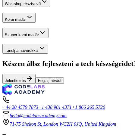
Workshop résztvevő
Korai madár
Szuper korai madár
Tanulj a haverokkal
Készen állsz fejleszteni a tech készségeidet
Jelentkezés
Foglalj hívást
+44 20 4579 7873
+1 438 901 4371
+1 866 265 5720
hello@codelabsacademy.com
71-75 Shelton St, London WC2H 9JQ, United Kingdom