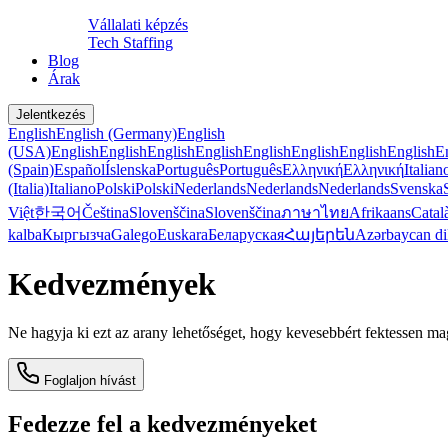
Vállalati képzés
Tech Staffing
Blog
Árak
Jelentkezés
English
English (Germany)
English
(USA)
English
English
English
English
English
English
English
English
E
(Spain)
Español
Íslenska
Português
Português
Ελληνική
Ελληνική
Italian
(Italia)
Italiano
Polski
Polski
Nederlands
Nederlands
Nederlands
Svenska
Việt
한국어
Čeština
Slovenščina
Slovenščina
ภาษาไทย
Afrikaans
Catal
kalba
Кыргызча
Galego
Euskara
Беларуская
Հայերեն
Azərbaycan di
Kedvezmények
Ne hagyja ki ezt az arany lehetőséget, hogy kevesebbért fektessen m
Foglaljon hívást
Fedezze fel a kedvezményeket