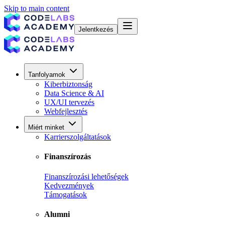
Skip to main content
Jelentkezés
Tanfolyamok
Kiberbiztonság
Data Science & AI
UX/UI tervezés
Webfejlesztés
Miért minket
Karrierszolgáltatások
Finanszírozás
Finanszírozási lehetőségek
Kedvezmények
Támogatások
Alumni