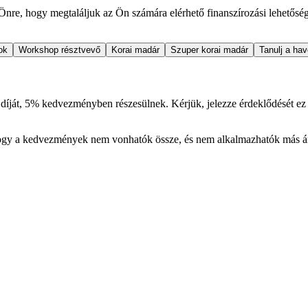
k Önre, hogy megtaláljuk az Ön számára elérhető finanszírozási lehetősé
ok
Workshop résztvevő
Korai madár
Szuper korai madár
Tanulj a hav
 díját, 5% kedvezményben részesülnek. Kérjük, jelezze érdeklődését ez 
 hogy a kedvezmények nem vonhatók össze, és nem alkalmazhatók más 