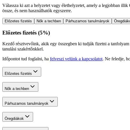
Válassza ki azt a helyzetet vagy élethelyzetet, amely a legjobban illi
össze, és nem használhatók egyszerre.
Előzetes fizetés
Nők a techben
Párhuzamos tanulmányok
Öregdiák
Előzetes fizetés
(
5%
)
Kezdő résztvevőink, akik egy összegben ki tudják fizetni a tanfolyam
tanulási szakértőnkkel.
Időpontot tud foglalni, ha
felveszi velünk a kapcsolatot
. Ne feledje,
Előzetes fizetés
Nők a techben
Párhuzamos tanulmányok
Öregdiákok