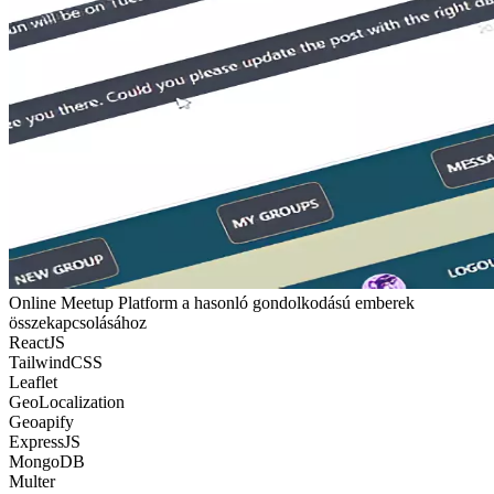
Online Meetup Platform a hasonló gondolkodású emberek
összekapcsolásához
ReactJS
TailwindCSS
Leaflet
GeoLocalization
Geoapify
ExpressJS
MongoDB
Multer