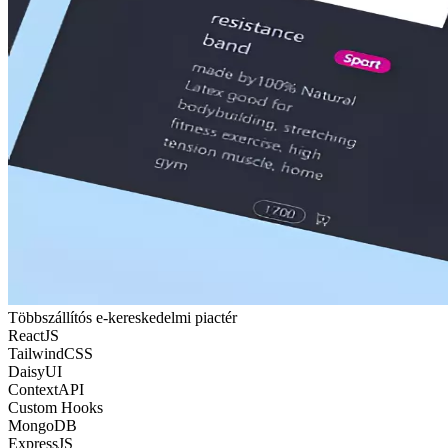
Többszállítós e-kereskedelmi piactér
ReactJS
TailwindCSS
DaisyUI
ContextAPI
Custom Hooks
MongoDB
ExpressJS