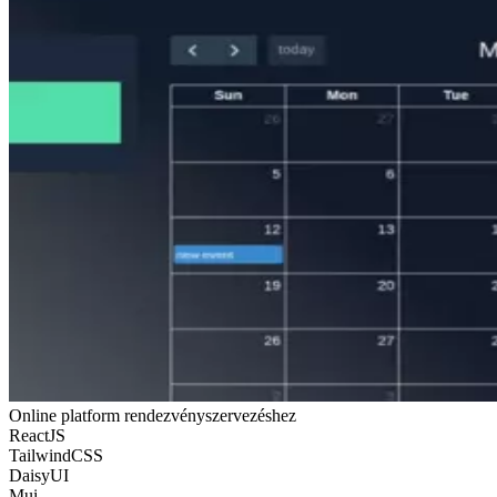
Online platform rendezvényszervezéshez
ReactJS
TailwindCSS
DaisyUI
Mui