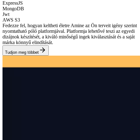
ExpressJS
MongoDB
Jwt
AWS S3
Fedezze fel, hogyan keltheti életre Amine az Ön terveit igény szerint
nyomtatható póló platformjával. Platformja lehetővé teszi az egyedi
dizájnok készítését, a kiváló minőségű ingek kiválasztását és a saját
márka könnyű elindítását.
Tudjon meg többet