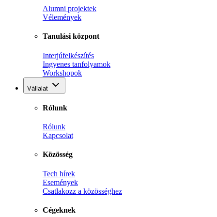
Alumni projektek
Vélemények
Tanulási központ
Interjúfelkészítés
Ingyenes tanfolyamok
Workshopok
Vállalat
Rólunk
Rólunk
Kapcsolat
Közösség
Tech hírek
Események
Csatlakozz a közösséghez
Cégeknek