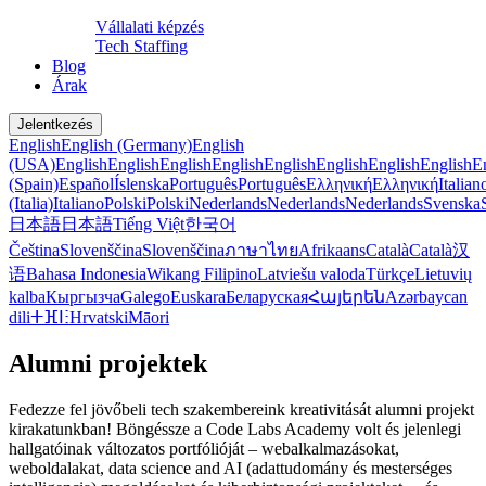
Vállalati képzés
Tech Staffing
Blog
Árak
Jelentkezés
English
English (Germany)
English
(USA)
English
English
English
English
English
English
English
English
E
(Spain)
Español
Íslenska
Português
Português
Ελληνική
Ελληνική
Italian
(Italia)
Italiano
Polski
Polski
Nederlands
Nederlands
Nederlands
Svenska
日本語
日本語
Tiếng Việt
한국어
Čeština
Slovenščina
Slovenščina
ภาษาไทย
Afrikaans
Català
Català
汉
语
Bahasa Indonesia
Wikang Filipino
Latviešu valoda
Türkçe
Lietuvių
kalba
Кыргызча
Galego
Euskara
Беларуская
Հայերեն
Azərbaycan
dili
ⵜⴼⵏⵗ
Hrvatski
Māori
Alumni projektek
Fedezze fel jövőbeli tech szakembereink kreativitását alumni projekt
kirakatunkban! Böngéssze a Code Labs Academy volt és jelenlegi
hallgatóinak változatos portfólióját – webalkalmazásokat,
weboldalakat, data science and AI (adattudomány és mesterséges