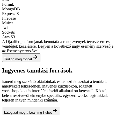
Formik
MongoDB
ExpressJS
Firebase
Multer
Jwt
Sockets
Aws S3
A Djaaffer platformjának bemutatása rendezvények tervezésére és
vendégek kezelésére. Legyen a következő nagy esemény szervezője
az Eseménytervezővel.
Tudjon meg többet
Ingyenes tanulási források
Ismerd meg szakértő oktatóinkat, és fedezd fel azokat a témákat,
amelyekért lelkesednek, ingyenes kurzusokon, rögzített
workshopokon és interjúfelkészítő alkalmakon keresztül. Kóstolj
bele a résztvevői élménybe speciális, egyszeri workshopjainkkal,
teljesen ingyen mindenki számára.
Látogasd meg a Learning Hubot