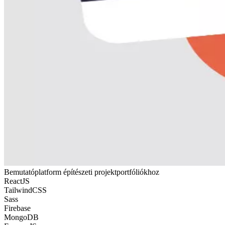
Bemutatóplatform építészeti projektportfóliókhoz
ReactJS
TailwindCSS
Sass
Firebase
MongoDB