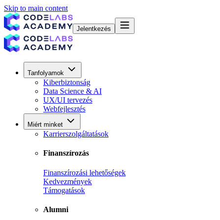
Skip to main content
Jelentkezés
Tanfolyamok
Kiberbiztonság
Data Science & AI
UX/UI tervezés
Webfejlesztés
Miért minket
Karrierszolgáltatások
Finanszírozás
Finanszírozási lehetőségek
Kedvezmények
Támogatások
Alumni