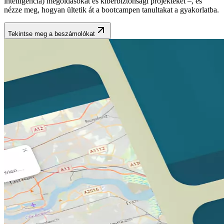
intelligencia) megoldásokat és kiberbiztonsági projekteket –, és
nézze meg, hogyan ültetik át a bootcampen tanultakat a gyakorlatba.
Tekintse meg a beszámolókat