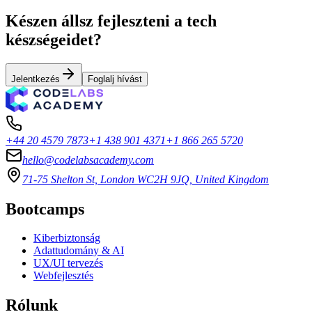
Készen állsz fejleszteni a tech
készségeidet?
Jelentkezés
Foglalj hívást
+44 20 4579 7873
+1 438 901 4371
+1 866 265 5720
hello@codelabsacademy.com
71-75 Shelton St, London WC2H 9JQ, United Kingdom
Bootcamps
Kiberbiztonság
Adattudomány & AI
UX/UI tervezés
Webfejlesztés
Rólunk