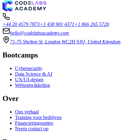
+44 20 4579 7873
+1 438 901 4371
+1 866 265 5720
hello@codelabsacademy.com
71-75 Shelton St, London WC2H 9JQ, United Kingdom
Bootcamps
Cybersecurity
Data Science & AI
UX/UI-design
Webontwikkeling
Over
Ons verhaal
Training voor bedrijven
Financieringsopties
Neem contact op