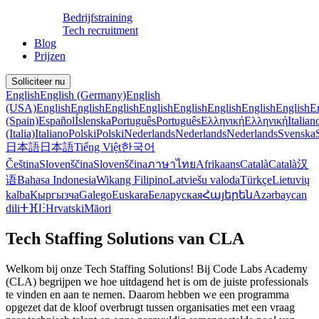
Bedrijfstraining
Tech recruitment
Blog
Prijzen
Solliciteer nu
English
English (Germany)
English
(USA)
English
English
English
English
English
English
English
English
E
(Spain)
Español
Íslenska
Português
Português
Ελληνική
Ελληνική
Italian
(Italia)
Italiano
Polski
Polski
Nederlands
Nederlands
Nederlands
Svenska
日本語
日本語
Tiếng Việt
한국어
Čeština
Slovenščina
Slovenščina
ภาษาไทย
Afrikaans
Català
Català
汉
语
Bahasa Indonesia
Wikang Filipino
Latviešu valoda
Türkçe
Lietuvių
kalba
Кыргызча
Galego
Euskara
Беларуская
Հայերեն
Azərbaycan
dili
ⵜⴼⵏⵗ
Hrvatski
Māori
Tech Staffing Solutions van CLA
Welkom bij onze Tech Staffing Solutions! Bij Code Labs Academy
(CLA) begrijpen we hoe uitdagend het is om de juiste professionals
te vinden en aan te nemen. Daarom hebben we een programma
opgezet dat de kloof overbrugt tussen organisaties met een vraag