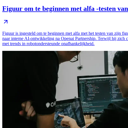
Figuur om te beginnen met alfa -testen va
Figuur is ingesteld om te beginnen met alfa met het testen van zijn
naar interne AI-ontwikkeling na Openai Partnership. Terwijl hij zich
met trends in robotondersteunde onafhankelijkheid.