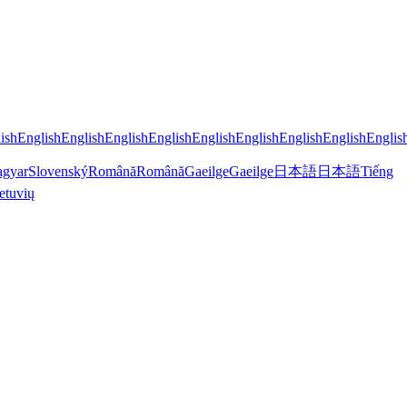
ish
English
English
English
English
English
English
English
English
Englis
gyar
Slovenský
Română
Română
Gaeilge
Gaeilge
日本語
日本語
Tiếng
etuvių