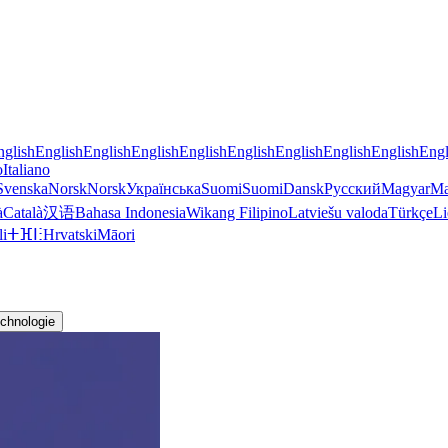
nglish
English
English
English
English
English
English
English
English
Engl
o
Italiano
Svenska
Norsk
Norsk
Українська
Suomi
Suomi
Dansk
Русский
Magyar
Ma
à
Català
汉语
Bahasa Indonesia
Wikang Filipino
Latviešu valoda
Türkçe
Li
li
ⵜⴼⵏⵗ
Hrvatski
Māori
chnologie