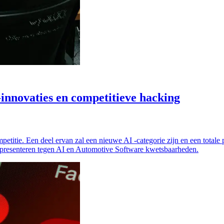
novaties en competitieve hacking
titie. Een deel ervan zal een nieuwe AI -categorie zijn en een totale 
 presenteren tegen AI en Automotive Software kwetsbaarheden.