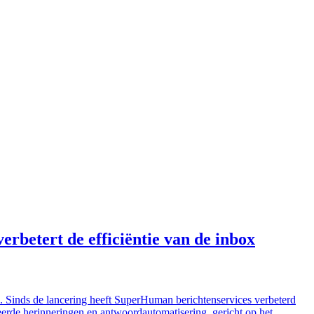
betert de efficiëntie van de inbox
e. Sinds de lancering heeft SuperHuman berichtenservices verbeterd
seerde herinneringen en antwoordautomatisering, gericht op het