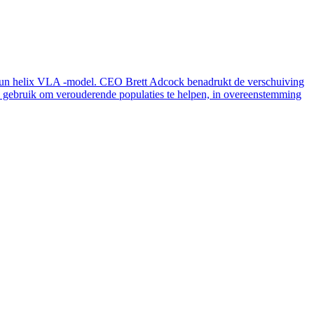
in hun helix VLA -model. CEO Brett Adcock benadrukt de verschuiving
ds gebruik om verouderende populaties te helpen, in overeenstemming