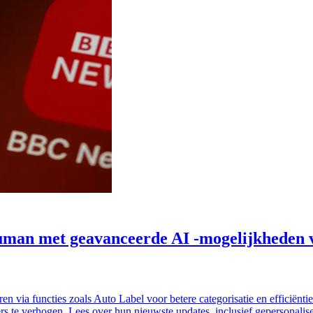
an met geavanceerde AI -mogelijkheden ver
via functies zoals Auto Label voor betere categorisatie en efficiënti
kers te verhogen. Lees over hun nieuwste updates, inclusief gepersonali