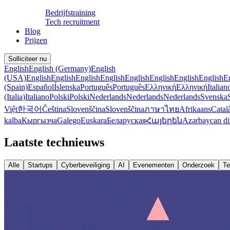
Bedrijfstraining
Tech recruitment
Blog
Prijzen
Solliciteer nu
English
English (Germany)
English
(USA)
English
English
English
English
English
English
English
English
E
(Spain)
Español
Íslenska
Português
Português
Ελληνική
Ελληνική
Italian
(Italia)
Italiano
Polski
Polski
Nederlands
Nederlands
Nederlands
Svenska
Việt
한국어
Čeština
Slovenščina
Slovenščina
ภาษาไทย
Afrikaans
Catal
kalba
Кыргызча
Galego
Euskara
Беларуская
Հայերեն
Azərbaycan di
Laatste technieuws
Alle
Startups
Cyberbeveiliging
AI
Evenementen
Onderzoek
Te