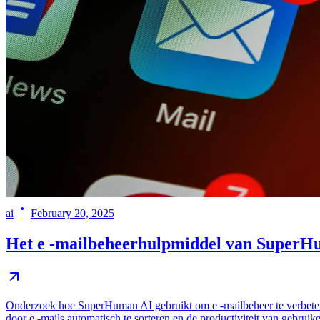
ai
February 20, 2025
Het e -mailbeheerhulpmiddel van SuperHum
Onderzoek hoe SuperHuman AI gebruikt om e -mailbeheer te verbeteren 
door e -mails automatisch te sorteren en de productiviteit van gebrui