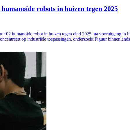
n humanoïde robots in huizen tegen 2025
 figuur 02 humanoïde robot in huizen tegen eind 2025, na vooruitgang 
 concentreert op industriële toepassingen, onderzoekt Figuur binnenlan