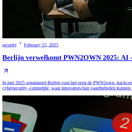
security
February 25, 2025
Berlijn verwelkomt PWN2OWN 2025: AI -in
In mei 2025 organiseert Berlijn voor het eerst de PWN2own -hackcompe
cybersecurity -competitie, waar innovators hun vaardigheden kunnen