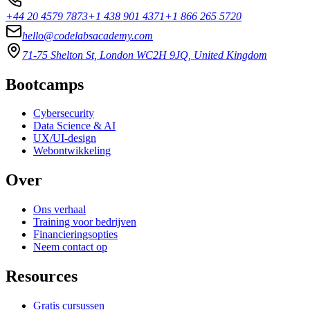
+44 20 4579 7873
+1 438 901 4371
+1 866 265 5720
hello@codelabsacademy.com
71-75 Shelton St, London WC2H 9JQ, United Kingdom
Bootcamps
Cybersecurity
Data Science & AI
UX/UI-design
Webontwikkeling
Over
Ons verhaal
Training voor bedrijven
Financieringsopties
Neem contact op
Resources
Gratis cursussen