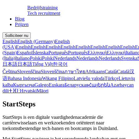
Bedrijfstraining
Tech recruitment
Blog
Prijzen
Solliciteer nu
English
English (Germany)
English
(USA)
English
English
English
English
English
English
English
English
E
(Spain)
Español
Íslenska
Português
Português
Ελληνική
Ελληνική
Italian
(Italia)
Italiano
Polski
Polski
Nederlands
Nederlands
Nederlands
Svenska
日本語
日本語
Tiếng Việt
한국어
Čeština
Slovenščina
Slovenščina
ภาษาไทย
Afrikaans
Català
Català
汉
语
Bahasa Indonesia
Wikang Filipino
Latviešu valoda
Türkçe
Lietuvių
kalba
Кыргызча
Galego
Euskara
Беларуская
Հայերեն
Azərbaycan
dili
ⵜⴼⵏⵗ
Hrvatski
Māori
StartSteps
StartSteps is een digitale vaardighedenacademie die
carrièrewisselaars en werkzoekenden oriënteert naar
toekomstbestendige tech‑banen en bootcamps in Duitsland.
Met StartSteps navigeer je het veranderende landschap met een