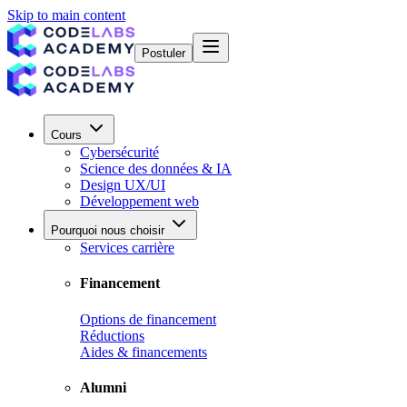
Skip to main content
Postuler
Cours
Cybersécurité
Science des données & IA
Design UX/UI
Développement web
Pourquoi nous choisir
Services carrière
Financement
Options de financement
Réductions
Aides & financements
Alumni