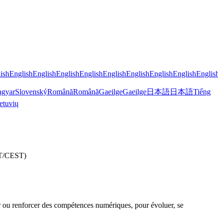
ish
English
English
English
English
English
English
English
English
Englis
gyar
Slovenský
Română
Română
Gaeilge
Gaeilge
日本語
日本語
Tiếng
etuvių
CET/CEST)
r ou renforcer des compétences numériques, pour évoluer, se