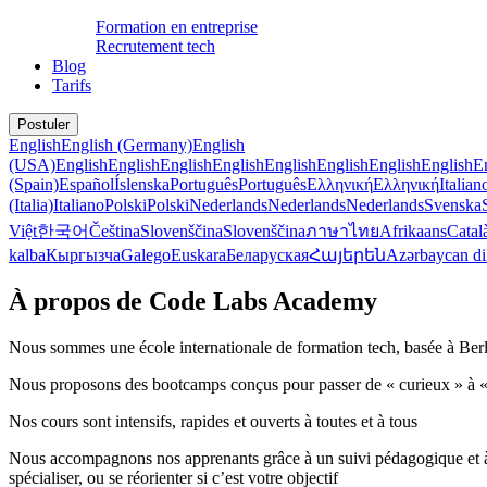
Formation en entreprise
Recrutement tech
Blog
Tarifs
Postuler
English
English (Germany)
English
(USA)
English
English
English
English
English
English
English
English
E
(Spain)
Español
Íslenska
Português
Português
Ελληνική
Ελληνική
Italian
(Italia)
Italiano
Polski
Polski
Nederlands
Nederlands
Nederlands
Svenska
Việt
한국어
Čeština
Slovenščina
Slovenščina
ภาษาไทย
Afrikaans
Catal
kalba
Кыргызча
Galego
Euskara
Беларуская
Հայերեն
Azərbaycan di
À propos de Code Labs Academy
Nous sommes une école internationale de formation tech, basée à Berl
Nous proposons des bootcamps conçus pour passer de « curieux » à 
Nos cours sont intensifs, rapides et ouverts à toutes et à tous
Nous accompagnons nos apprenants grâce à un suivi pédagogique et à u
spécialiser, ou se réorienter si c’est votre objectif