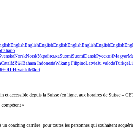
nglish
English
English
English
English
English
English
English
English
Engl
o
Italiano
Svenska
Norsk
Norsk
Українська
Suomi
Suomi
Dansk
Русский
Magyar
Ma
à
Català
汉语
Bahasa Indonesia
Wikang Filipino
Latviešu valoda
Türkçe
Li
li
ⵜⴼⵏⵗ
Hrvatski
Māori
in et accessible depuis la Suisse (en ligne, aux horaires de Suisse – 
« compétent »
n coaching carrière, pour toutes les personnes qui souhaitent acquéri