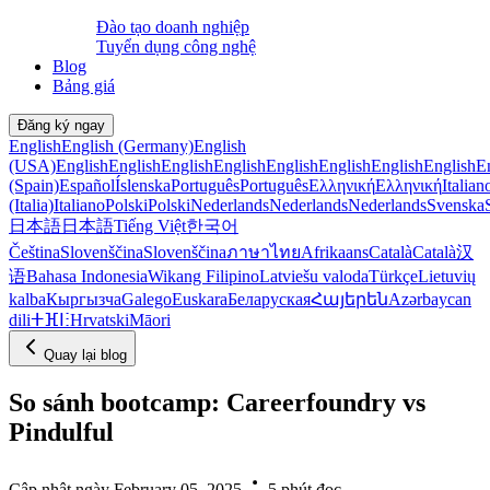
Đào tạo doanh nghiệp
Tuyển dụng công nghệ
Blog
Bảng giá
Đăng ký ngay
English
English (Germany)
English
(USA)
English
English
English
English
English
English
English
English
E
(Spain)
Español
Íslenska
Português
Português
Ελληνική
Ελληνική
Italian
(Italia)
Italiano
Polski
Polski
Nederlands
Nederlands
Nederlands
Svenska
日本語
日本語
Tiếng Việt
한국어
Čeština
Slovenščina
Slovenščina
ภาษาไทย
Afrikaans
Català
Català
汉
语
Bahasa Indonesia
Wikang Filipino
Latviešu valoda
Türkçe
Lietuvių
kalba
Кыргызча
Galego
Euskara
Беларуская
Հայերեն
Azərbaycan
dili
ⵜⴼⵏⵗ
Hrvatski
Māori
Quay lại blog
So sánh bootcamp: Careerfoundry vs
Pindulful
Cập nhật ngày February 05, 2025
5 phút đọc