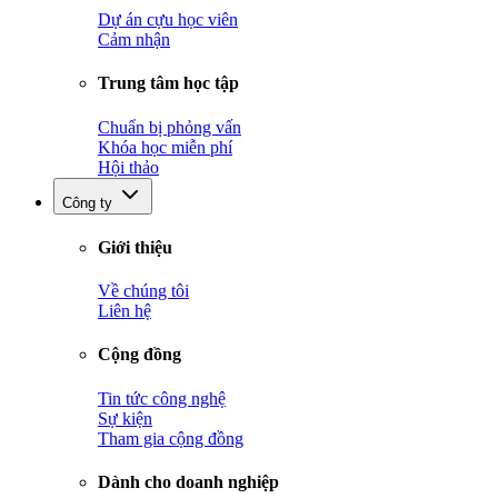
Dự án cựu học viên
Cảm nhận
Trung tâm học tập
Chuẩn bị phỏng vấn
Khóa học miễn phí
Hội thảo
Công ty
Giới thiệu
Về chúng tôi
Liên hệ
Cộng đồng
Tin tức công nghệ
Sự kiện
Tham gia cộng đồng
Dành cho doanh nghiệp