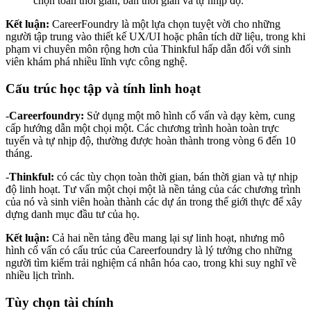
chọn toàn thời gian, bán thời gian và tự nhịp độ.
Kết luận:
CareerFoundry là một lựa chọn tuyệt vời cho những
người tập trung vào thiết kế UX/UI hoặc phân tích dữ liệu, trong khi
phạm vi chuyên môn rộng hơn của Thinkful hấp dẫn đối với sinh
viên khám phá nhiều lĩnh vực công nghệ.
Cấu trúc học tập và tính linh hoạt
-
Careerfoundry:
Sử dụng một mô hình cố vấn và dạy kèm, cung
cấp hướng dẫn một chọi một. Các chương trình hoàn toàn trực
tuyến và tự nhịp độ, thường được hoàn thành trong vòng 6 đến 10
tháng.
-
Thinkful:
có các tùy chọn toàn thời gian, bán thời gian và tự nhịp
độ linh hoạt. Tư vấn một chọi một là nền tảng của các chương trình
của nó và sinh viên hoàn thành các dự án trong thế giới thực để xây
dựng danh mục đầu tư của họ.
Kết luận:
Cả hai nền tảng đều mang lại sự linh hoạt, nhưng mô
hình cố vấn có cấu trúc của Careerfoundry là lý tưởng cho những
người tìm kiếm trải nghiệm cá nhân hóa cao, trong khi suy nghĩ về
nhiều lịch trình.
Tùy chọn tài chính