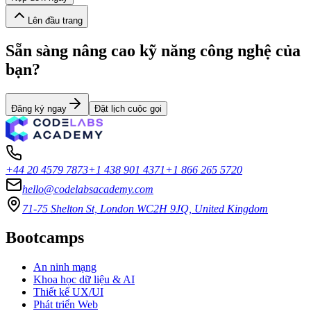
Lên đầu trang
Sẵn sàng nâng cao kỹ năng công nghệ của
bạn?
Đăng ký ngay
Đặt lịch cuộc gọi
+44 20 4579 7873
+1 438 901 4371
+1 866 265 5720
hello@codelabsacademy.com
71-75 Shelton St, London WC2H 9JQ, United Kingdom
Bootcamps
An ninh mạng
Khoa học dữ liệu & AI
Thiết kế UX/UI
Phát triển Web