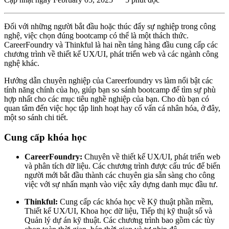
Đối với những người bắt đầu hoặc thúc đẩy sự nghiệp trong công
nghệ, việc chọn đúng bootcamp có thể là một thách thức.
CareerFoundry và Thinkful là hai nền tảng hàng đầu cung cấp các
chương trình về thiết kế UX/UI, phát triển web và các ngành công
nghệ khác.
Hướng dẫn chuyên nghiệp của Careerfoundry vs làm nổi bật các
tính năng chính của họ, giúp bạn so sánh bootcamp để tìm sự phù
hợp nhất cho các mục tiêu nghề nghiệp của bạn. Cho dù bạn có
quan tâm đến việc học tập linh hoạt hay cố vấn cá nhân hóa, ở đây,
một so sánh chi tiết.
Cung cấp khóa học
CareerFoundry:
Chuyên về thiết kế UX/UI, phát triển web
và phân tích dữ liệu. Các chương trình được cấu trúc để biến
người mới bắt đầu thành các chuyên gia sẵn sàng cho công
việc với sự nhấn mạnh vào việc xây dựng danh mục đầu tư.
Thinkful:
Cung cấp các khóa học về Kỹ thuật phần mềm,
Thiết kế UX/UI, Khoa học dữ liệu, Tiếp thị kỹ thuật số và
Quản lý dự án kỹ thuật. Các chương trình bao gồm các tùy