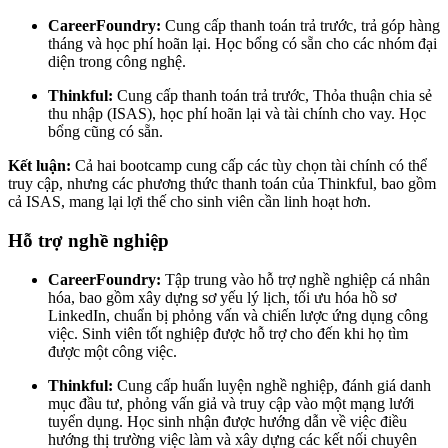
CareerFoundry:
Cung cấp thanh toán trả trước, trả góp hàng
tháng và học phí hoãn lại. Học bổng có sẵn cho các nhóm đại
diện trong công nghệ.
Thinkful:
Cung cấp thanh toán trả trước, Thỏa thuận chia sẻ
thu nhập (ISAS), học phí hoãn lại và tài chính cho vay. Học
bổng cũng có sẵn.
Kết luận:
Cả hai bootcamp cung cấp các tùy chọn tài chính có thể
truy cập, nhưng các phương thức thanh toán của Thinkful, bao gồm
cả ISAS, mang lại lợi thế cho sinh viên cần linh hoạt hơn.
Hỗ trợ nghề nghiệp
CareerFoundry:
Tập trung vào hỗ trợ nghề nghiệp cá nhân
hóa, bao gồm xây dựng sơ yếu lý lịch, tối ưu hóa hồ sơ
LinkedIn, chuẩn bị phỏng vấn và chiến lược ứng dụng công
việc. Sinh viên tốt nghiệp được hỗ trợ cho đến khi họ tìm
được một công việc.
Thinkful:
Cung cấp huấn luyện nghề nghiệp, đánh giá danh
mục đầu tư, phỏng vấn giả và truy cập vào một mạng lưới
tuyển dụng. Học sinh nhận được hướng dẫn về việc điều
hướng thị trường việc làm và xây dựng các kết nối chuyên