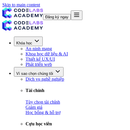
Skip to main content
Đăng ký ngay
Khóa học
An ninh mạng
Khoa học dữ liệu & AI
Thiết kế UX/UI
Phát triển web
Vì sao chọn chúng tôi
Dịch vụ nghề nghiệp
Tài chính
Tùy chọn tài chính
Giảm giá
Học bổng & hỗ trợ
Cựu học viên