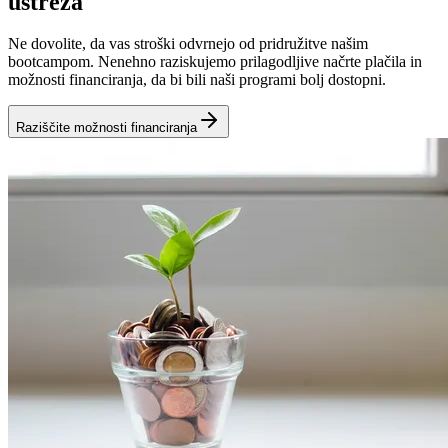
ustreza
Ne dovolite, da vas stroški odvrnejo od pridružitve našim
bootcampom. Nenehno raziskujemo prilagodljive načrte plačila in
možnosti financiranja, da bi bili naši programi bolj dostopni.
Raziščite možnosti financiranja