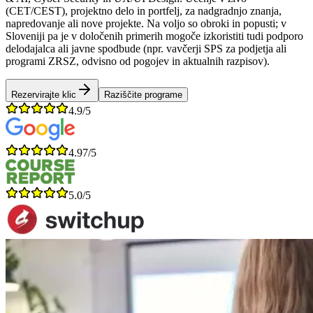
(CET/CEST), projektno delo in portfelj, za nadgradnjo znanja,
napredovanje ali nove projekte. Na voljo so obroki in popusti; v
Sloveniji pa je v določenih primerih mogoče izkoristiti tudi podporo
delodajalca ali javne spodbude (npr. vavčerji SPS za podjetja ali
programi ZRSZ, odvisno od pogojev in aktualnih razpisov).
Rezervirajte klic
Raziščite programe
4.9/5
4.97/5
5.0/5