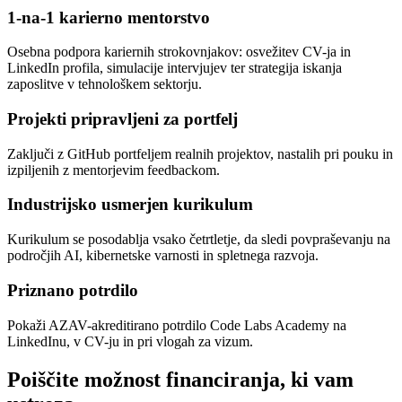
1-na-1 karierno mentorstvo
Osebna podpora kariernih strokovnjakov: osvežitev CV-ja in
LinkedIn profila, simulacije intervjujev ter strategija iskanja
zaposlitve v tehnološkem sektorju.
Projekti pripravljeni za portfelj
Zaključi z GitHub portfeljem realnih projektov, nastalih pri pouku in
izpiljenih z mentorjevim feedbackom.
Industrijsko usmerjen kurikulum
Kurikulum se posodablja vsako četrtletje, da sledi povpraševanju na
področjih AI, kibernetske varnosti in spletnega razvoja.
Priznano potrdilo
Pokaži AZAV-akreditirano potrdilo Code Labs Academy na
LinkedInu, v CV-ju in pri vlogah za vizum.
Poiščite možnost financiranja, ki vam