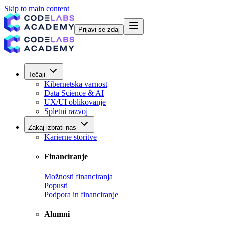
Skip to main content
Prijavi se zdaj
Tečaji
Kibernetska varnost
Data Science & AI
UX/UI oblikovanje
Spletni razvoj
Zakaj izbrati nas
Karierne storitve
Financiranje
Možnosti financiranja
Popusti
Podpora in financiranje
Alumni