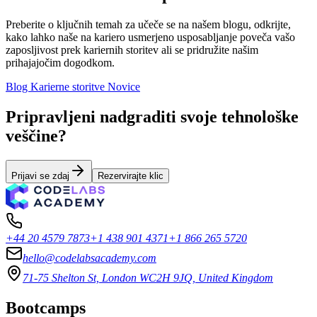
Preberite o ključnih temah za učeče se na našem blogu, odkrijte,
kako lahko naše na kariero usmerjeno usposabljanje poveča vašo
zaposljivost prek kariernih storitev ali se pridružite našim
prihajajočim dogodkom.
Blog
Karierne storitve
Novice
Pripravljeni nadgraditi svoje tehnološke
veščine?
Prijavi se zdaj
Rezervirajte klic
+44 20 4579 7873
+1 438 901 4371
+1 866 265 5720
hello@codelabsacademy.com
71-75 Shelton St, London WC2H 9JQ, United Kingdom
Bootcamps