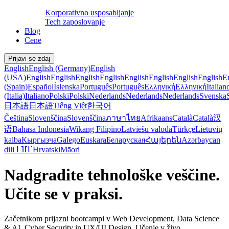
Korporativno usposabljanje
Tech zaposlovanje
Blog
Cene
Prijavi se zdaj
English
English (Germany)
English
(USA)
English
English
English
English
English
English
English
English
E
(Spain)
Español
Íslenska
Português
Português
Ελληνική
Ελληνική
Italian
(Italia)
Italiano
Polski
Polski
Nederlands
Nederlands
Nederlands
Svenska
日本語
日本語
Tiếng Việt
한국어
Čeština
Slovenščina
Slovenščina
ภาษาไทย
Afrikaans
Català
Català
汉
语
Bahasa Indonesia
Wikang Filipino
Latviešu valoda
Türkçe
Lietuvių
kalba
Кыргызча
Galego
Euskara
Беларуская
Հայերեն
Azərbaycan
dili
ⵜⴼⵏⵗ
Hrvatski
Māori
Nadgradite tehnološke veščine.
Učite se v praksi.
Začetnikom prijazni bootcampi v Web Development, Data Science
& AI, Cyber Security in UX/UI Design. Učenje v živo