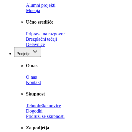
Alumni projekti
Mnenja
Učno središče
Priprava na razgovor
Brezplačni tečaji
Delavnice
Podjetje
O nas
O nas
Kontakt
Skupnost
Tehnološke novice
Dogodki
Pridruži se skupnosti
Za podjetja