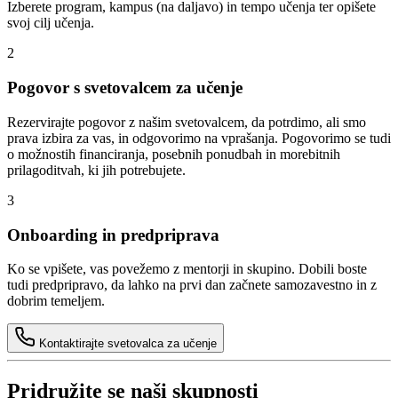
Izberete program, kampus (na daljavo) in tempo učenja ter opišete
svoj cilj učenja.
2
Pogovor s svetovalcem za učenje
Rezervirajte pogovor z našim svetovalcem, da potrdimo, ali smo
prava izbira za vas, in odgovorimo na vprašanja. Pogovorimo se tudi
o možnostih financiranja, posebnih ponudbah in morebitnih
prilagoditvah, ki jih potrebujete.
3
Onboarding in predpriprava
Ko se vpišete, vas povežemo z mentorji in skupino. Dobili boste
tudi predpripravo, da lahko na prvi dan začnete samozavestno in z
dobrim temeljem.
Kontaktirajte svetovalca za učenje
Pridružite se naši skupnosti