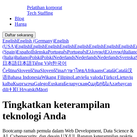
Pelatihan korporat
Tech Staffing
Blog
Harga
Daftar sekarang
English
English (Germany)
English
(USA)
English
English
English
English
English
English
English
English
E
(Spain)
Español
Íslenska
Português
Português
Ελληνική
Ελληνική
Italian
(Italia)
Italiano
Polski
Polski
Nederlands
Nederlands
Nederlands
Svenska
日本語
日本語
Tiếng Việt
한국어
Čeština
Slovenščina
Slovenščina
ภาษาไทย
Afrikaans
Català
Català
汉
语
Bahasa Indonesia
Wikang Filipino
Latviešu valoda
Türkçe
Lietuvių
kalba
Кыргызча
Galego
Euskara
Беларуская
Հայերեն
Azərbaycan
dili
ⵜⴼⵏⵗ
Hrvatski
Māori
Tingkatkan keterampilan
teknologi Anda
Bootcamp ramah pemula dalam Web Development, Data Science &
AI, Cybersecurity, dan desain UX/UI. Bangun keterampilan praktis