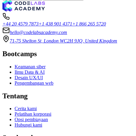
+44 20 4579 7873
+1 438 901 4371
+1 866 265 5720
hello@codelabsacademy.com
71-75 Shelton St, London WC2H 9JQ, United Kingdom
Bootcamps
Keamanan siber
Ilmu Data & AI
Desain UX/UI
Pengembangan web
Tentang
Cerita kami
Pelatihan korporasi
Opsi pembiayaan
Hubungi kami