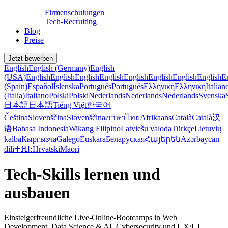
Firmenschulungen
Tech-Recruiting
Blog
Preise
Jetzt bewerben
English
English (Germany)
English
(USA)
English
English
English
English
English
English
English
English
E
(Spain)
Español
Íslenska
Português
Português
Ελληνική
Ελληνική
Italian
(Italia)
Italiano
Polski
Polski
Nederlands
Nederlands
Nederlands
Svenska
日本語
日本語
Tiếng Việt
한국어
Čeština
Slovenščina
Slovenščina
ภาษาไทย
Afrikaans
Català
Català
汉
语
Bahasa Indonesia
Wikang Filipino
Latviešu valoda
Türkçe
Lietuvių
kalba
Кыргызча
Galego
Euskara
Беларуская
Հայերեն
Azərbaycan
dili
ⵜⴼⵏⵗ
Hrvatski
Māori
Tech-Skills lernen und
ausbauen
Einsteigerfreundliche Live-Online-Bootcamps in Web
Development, Data Science & AI, Cybersecurity und UX/UI