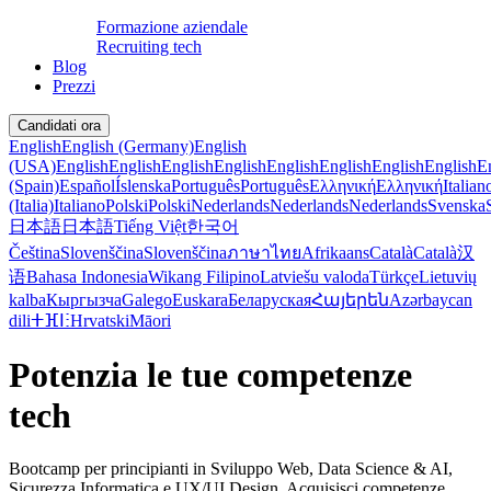
Formazione aziendale
Recruiting tech
Blog
Prezzi
Candidati ora
English
English (Germany)
English
(USA)
English
English
English
English
English
English
English
English
E
(Spain)
Español
Íslenska
Português
Português
Ελληνική
Ελληνική
Italian
(Italia)
Italiano
Polski
Polski
Nederlands
Nederlands
Nederlands
Svenska
日本語
日本語
Tiếng Việt
한국어
Čeština
Slovenščina
Slovenščina
ภาษาไทย
Afrikaans
Català
Català
汉
语
Bahasa Indonesia
Wikang Filipino
Latviešu valoda
Türkçe
Lietuvių
kalba
Кыргызча
Galego
Euskara
Беларуская
Հայերեն
Azərbaycan
dili
ⵜⴼⵏⵗ
Hrvatski
Māori
Potenzia le tue competenze
tech
Bootcamp per principianti in Sviluppo Web, Data Science & AI,
Sicurezza Informatica e UX/UI Design. Acquisisci competenze