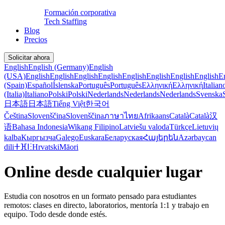
Formación corporativa
Tech Staffing
Blog
Precios
Solicitar ahora
English
English (Germany)
English
(USA)
English
English
English
English
English
English
English
English
E
(Spain)
Español
Íslenska
Português
Português
Ελληνική
Ελληνική
Italian
(Italia)
Italiano
Polski
Polski
Nederlands
Nederlands
Nederlands
Svenska
日本語
日本語
Tiếng Việt
한국어
Čeština
Slovenščina
Slovenščina
ภาษาไทย
Afrikaans
Català
Català
汉
语
Bahasa Indonesia
Wikang Filipino
Latviešu valoda
Türkçe
Lietuvių
kalba
Кыргызча
Galego
Euskara
Беларуская
Հայերեն
Azərbaycan
dili
ⵜⴼⵏⵗ
Hrvatski
Māori
Online desde cualquier lugar
Estudia con nosotros en un formato pensado para estudiantes
remotos: clases en directo, laboratorios, mentoría 1:1 y trabajo en
equipo. Todo desde donde estés.