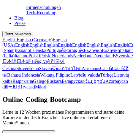
Firmenschulungen
Tech-Recruiting
Blog
Preise
Jetzt bewerben
English
English (Germany)
English
(USA)
English
English
English
English
English
English
English
English
E
(Spain)
Español
Íslenska
Português
Português
Ελληνική
Ελληνική
Italian
(Italia)
Italiano
Polski
Polski
Nederlands
Nederlands
Nederlands
Svenska
日本語
日本語
Tiếng Việt
한국어
Čeština
Slovenščina
Slovenščina
ภาษาไทย
Afrikaans
Català
Català
汉
语
Bahasa Indonesia
Wikang Filipino
Latviešu valoda
Türkçe
Lietuvių
kalba
Кыргызча
Galego
Euskara
Беларуская
Հայերեն
Azərbaycan
dili
ⵜⴼⵏⵗ
Hrvatski
Māori
Online-Coding-Bootcamp
Lerne in 12 Wochen praxisnahes Programmieren und starte deine
Karriere in der Tech-Branche – live online mit erfahrenen
Mentor*innen.