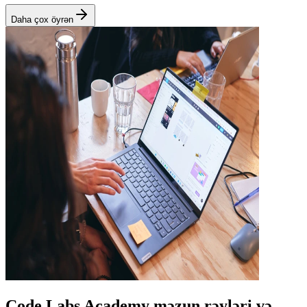
Daha çox öyrən
Code Labs Academy məzun rəyləri və