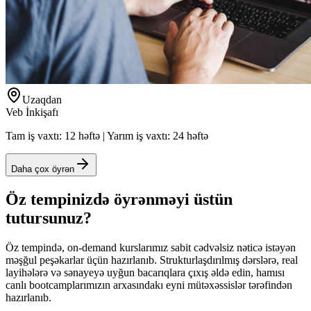
Uzaqdan
Veb İnkişafı
Tam iş vaxtı: 12 həftə | Yarım iş vaxtı: 24 həftə
Daha çox öyrən
Öz tempinizdə öyrənməyi üstün
tutursunuz?
Öz tempində, on-demand kurslarımız sabit cədvəlsiz nəticə istəyən
məşğul peşəkarlar üçün hazırlanıb. Strukturlaşdırılmış dərslərə, real
layihələrə və sənayeyə uyğun bacarıqlara çıxış əldə edin, hamısı
canlı bootcamplarımızın arxasındakı eyni mütəxəssislər tərəfindən
hazırlanıb.