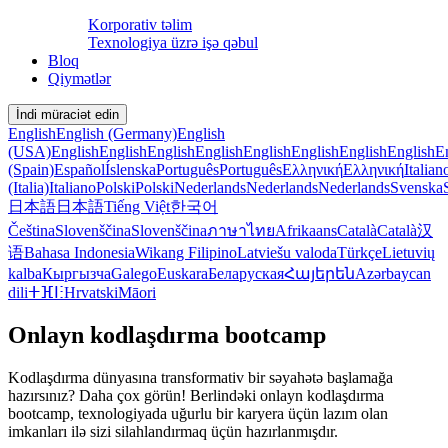
Korporativ təlim
Texnologiya üzrə işə qəbul
Bloq
Qiymətlər
İndi müraciət edin
English
English (Germany)
English
(USA)
English
English
English
English
English
English
English
English
E
(Spain)
Español
Íslenska
Português
Português
Ελληνική
Ελληνική
Italian
(Italia)
Italiano
Polski
Polski
Nederlands
Nederlands
Nederlands
Svenska
日本語
日本語
Tiếng Việt
한국어
Čeština
Slovenščina
Slovenščina
ภาษาไทย
Afrikaans
Català
Català
汉
语
Bahasa Indonesia
Wikang Filipino
Latviešu valoda
Türkçe
Lietuvių
kalba
Кыргызча
Galego
Euskara
Беларуская
Հայերեն
Azərbaycan
dili
ⵜⴼⵏⵗ
Hrvatski
Māori
Onlayn kodlaşdırma bootcamp
Kodlaşdırma dünyasına transformativ bir səyahətə başlamağa
hazırsınız? Daha çox görün! Berlindəki onlayn kodlaşdırma
bootcamp, texnologiyada uğurlu bir karyera üçün lazım olan
imkanları ilə sizi silahlandırmaq üçün hazırlanmışdır.