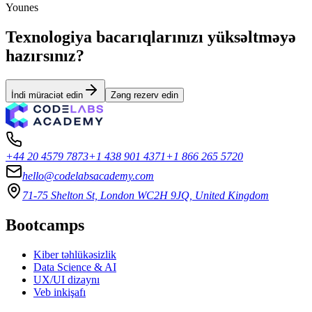
Younes
Texnologiya bacarıqlarınızı yüksəltməyə
hazırsınız?
İndi müraciət edin
Zəng rezerv edin
+44 20 4579 7873
+1 438 901 4371
+1 866 265 5720
hello@codelabsacademy.com
71-75 Shelton St, London WC2H 9JQ, United Kingdom
Bootcamps
Kiber təhlükəsizlik
Data Science & AI
UX/UI dizaynı
Veb inkişafı