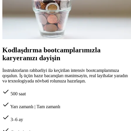
Kodlaşdırma bootcamplarımızla
karyeranızı dəyişin
İnstruktorların rəhbərliyi ilə keçirilən intensiv bootcamplarımıza
qoşulun. İş üçün hazır bacarıqları mənimsəyin, real layihələr yaradın
və texnologiyada növbəti rolunuza hazırlaşın.
500 saat
Yarı zamanlı | Tam zamanlı
3–6 ay