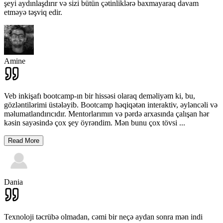
şeyi aydınlaşdırır və sizi bütün çətinliklərə baxmayaraq davam
etməyə təşviq edir.
Amine
Veb inkişafı bootcamp-ın bir hissəsi olaraq deməliyəm ki, bu,
gözləntilərimi üstələyib. Bootcamp həqiqətən interaktiv, əyləncəli və
məlumatlandırıcıdır. Mentorlarımın və pərdə arxasında çalışan hər
kəsin sayəsində çox şey öyrəndim. Mən bunu çox tövsi
...
Read More
Dania
Texnoloji təcrübə olmadan, cəmi bir neçə aydan sonra mən indi