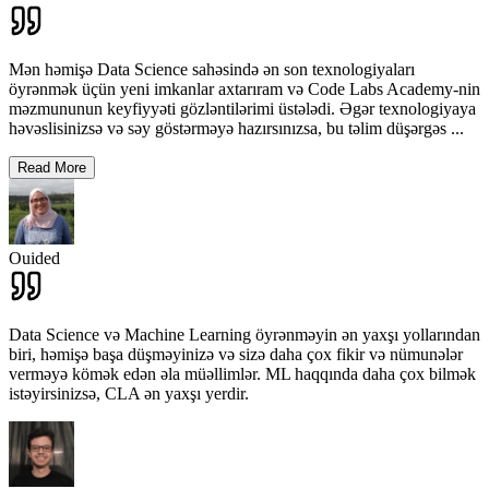
Mən həmişə Data Science sahəsində ən son texnologiyaları
öyrənmək üçün yeni imkanlar axtarıram və Code Labs Academy-nin
məzmununun keyfiyyəti gözləntilərimi üstələdi. Əgər texnologiyaya
həvəslisinizsə və səy göstərməyə hazırsınızsa, bu təlim düşərgəs
...
Read More
Ouided
Data Science və Machine Learning öyrənməyin ən yaxşı yollarından
biri, həmişə başa düşməyinizə və sizə daha çox fikir və nümunələr
verməyə kömək edən əla müəllimlər. ML haqqında daha çox bilmək
istəyirsinizsə, CLA ən yaxşı yerdir.