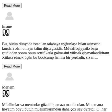
Read More
Imane
Bu, bütün dünyada istənilən tələbəyə uyğunlaşa bilən asinxron
kursları olan onlayn təlim düşərgəsidir. Müvəffəqiyyətlə başa
çatdıqdan sonra onun sertifikatla gəlməsini yüksək qiymətləndirirəm.
Xülasə etmək üçün bu bootcamp hamısı bir yerdədir, siz m
...
Read More
Meriem
Müəllimlər və mentorlar gözəldir, ən azı məndə olan. Moe mənə
həyatım boyu bütün müəllimlərimdən daha çox şey öyrətdi. O, hər