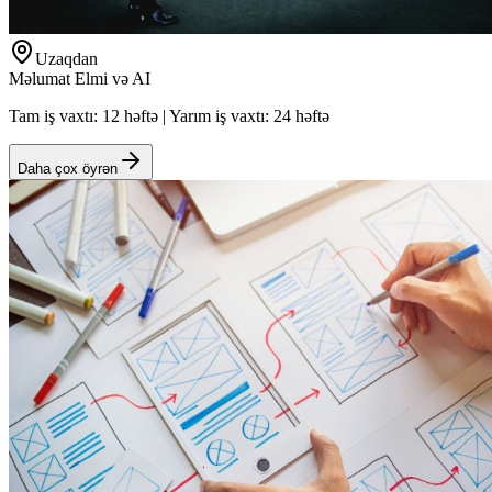
Uzaqdan
Məlumat Elmi və AI
Tam iş vaxtı: 12 həftə | Yarım iş vaxtı: 24 həftə
Daha çox öyrən