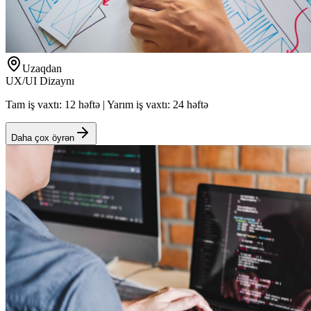
Uzaqdan
UX/UI Dizaynı
Tam iş vaxtı: 12 həftə | Yarım iş vaxtı: 24 həftə
Daha çox öyrən