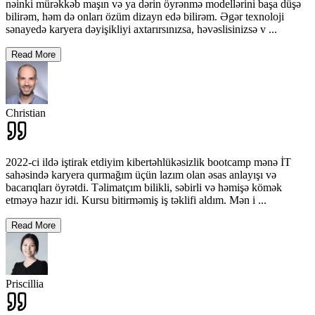
nəinki mürəkkəb maşın və ya dərin öyrənmə modellərini başa düşə
bilirəm, həm də onları özüm dizayn edə bilirəm. Əgər texnoloji
sənayedə karyera dəyişikliyi axtarırsınızsa, həvəslisinizsə v
...
Read More
Christian
2022-ci ildə iştirak etdiyim kibertəhlükəsizlik bootcamp mənə İT
sahəsində karyera qurmağım üçün lazım olan əsas anlayışı və
bacarıqları öyrətdi. Təlimatçım bilikli, səbirli və həmişə kömək
etməyə hazır idi. Kursu bitirməmiş iş təklifi aldım. Mən i
...
Read More
Priscillia