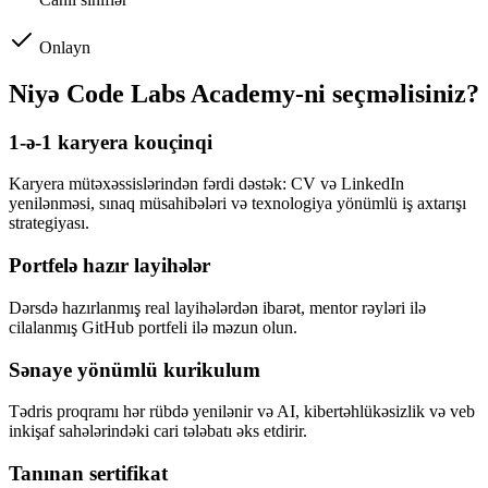
Onlayn
Niyə Code Labs Academy-ni seçməlisiniz?
1-ə-1 karyera kouçinqi
Karyera mütəxəssislərindən fərdi dəstək: CV və LinkedIn
yenilənməsi, sınaq müsahibələri və texnologiya yönümlü iş axtarışı
strategiyası.
Portfelə hazır layihələr
Dərsdə hazırlanmış real layihələrdən ibarət, mentor rəyləri ilə
cilalanmış GitHub portfeli ilə məzun olun.
Sənaye yönümlü kurikulum
Tədris proqramı hər rübdə yenilənir və AI, kibertəhlükəsizlik və veb
inkişaf sahələrindəki cari tələbatı əks etdirir.
Tanınan sertifikat