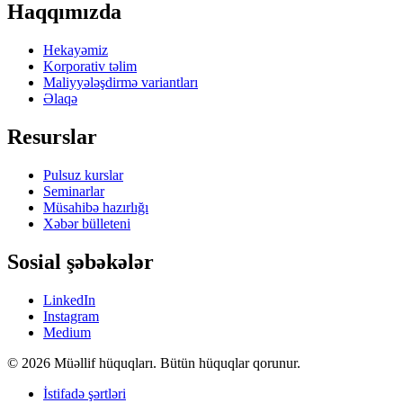
Haqqımızda
Hekayəmiz
Korporativ təlim
Maliyyələşdirmə variantları
Əlaqə
Resurslar
Pulsuz kurslar
Seminarlar
Müsahibə hazırlığı
Xəbər bülleteni
Sosial şəbəkələr
LinkedIn
Instagram
Medium
© 2026 Müəllif hüquqları. Bütün hüquqlar qorunur.
İstifadə şərtləri