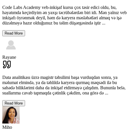
Code Labs Academy veb-inkişaf kursu çox təsir edici oldu, bu,
həyatımda keçirdiyim ən yaxşı təcrübələrdən biri idi. Mən yalnız veb
inkişafı öyrənmək deyil, həm də karyera məsləhətləri almaq və işə
düzəlməyə hazır olduğunuz bu təlim düşərgəsində iştir
...
Read More
Rayane
Data analitikası üzrə magistr təhsilimi başa vurduqdan sonra, ya
məlumat elmində, ya da təhlildə karyera qurmaq məqsədi ilə bu
sahədə biliklərimi daha da inkişaf etdirməyə çalışdım. Bununla belə,
suallarıma cavab tapmaqda çətinlik çəkdim, ona görə də
...
Read More
Miho