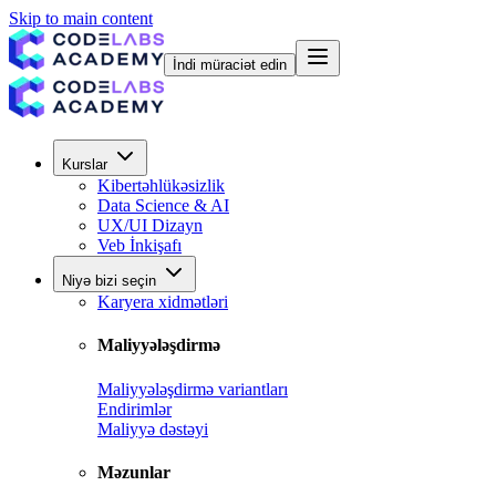
Skip to main content
İndi müraciət edin
Kurslar
Kibertəhlükəsizlik
Data Science & AI
UX/UI Dizayn
Veb İnkişafı
Niyə bizi seçin
Karyera xidmətləri
Maliyyələşdirmə
Maliyyələşdirmə variantları
Endirimlər
Maliyyə dəstəyi
Məzunlar