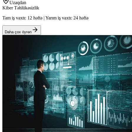
Uzaqdan
Kiber Təhlükəsizlik
Tam iş vaxtı: 12 həftə | Yarım iş vaxtı: 24 həftə
Daha çox öyrən