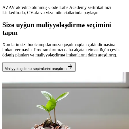
AZAV-akreditə olunmuş Code Labs Academy sertifikatınızı
LinkedIn-də, CV-də və viza müraciətlərində paylaşın.
Sizə uyğun maliyyələşdirmə seçimini
tapın
Xərclərin sizi bootcamp-larımıza qoşulmaqdan çəkindirməsinə
imkan verməyin. Proqramlarımızı daha əlçatan etmək üçün çevik
ödəniş planları və maliyyələşdirmə imkanlarını daim araşdırırıq.
Maliyyələşdirmə seçimlərini araşdırın