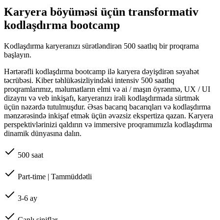
Karyera böyüməsi üçün transformativ
kodlaşdırma bootcamp
Kodlaşdırma karyeranızı sürətləndirən 500 saatlıq bir proqrama
başlayın.
Hərtərəfli kodlaşdırma bootcamp ilə karyera dəyişdirən səyahət
təcrübəsi. Kiber təhlükəsizliyindəki intensiv 500 saatlıq
proqramlarımız, məlumatların elmi və ai / maşın öyrənmə, UX / UI
dizaynı və veb inkişafı, karyeranızı irəli kodlaşdırmada sürtmək
üçün nəzərdə tutulmuşdur. Əsas bacarıq bacarıqları və kodlaşdırma
mənzərəsində inkişaf etmək üçün əvəzsiz ekspertiza qazan. Karyera
perspektivlərinizi qaldırın və immersive proqramımızla kodlaşdırma
dinamik dünyasına dalın.
500 saat
Part-time | Tammüddətli
3-6 ay
Canlı siniflər