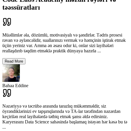
təəssüratları
Müəllimlər əla, dözümlü, motivasiyalı və şəndirlər. Tədris prosesi
rəvan və əyləncəlidir, suallarınızı vermək və həmçinin iştirak etmək
üçün yeriniz var. Amma ən əsası odur ki, onlar sizi layihələri
reallaşdırıb təqdim etməklə praktik dünyaya hazırla
...
Read More
Bahaa Eddine
Nəzəriyyə və təcrübə arasında tarazlıq mükəmməldir, siz
öyrəndiklərinizi ev tapşırıqlarında və TA-lar tərəfindən nəzərdən
keçirilən real layihələrdə tətbiq etmək şansı əldə edirsiniz.
Karyerasını Data Science sahəsində başlamaq istəyən hər kəsə bu tə
...