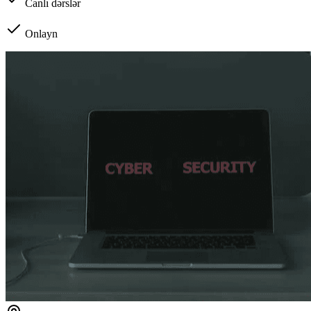
Canlı dərslər
Onlayn