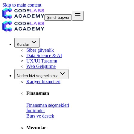
Skip to main content
Şimdi başvur
Kurslar
Siber güvenlik
Data Science & AI
UX/UI Tasarımı
Web Geliştirme
Neden bizi seçmelisiniz
Kariyer hizmetleri
Finansman
Finansman seçenekleri
İndirimler
Burs ve destek
Mezunlar