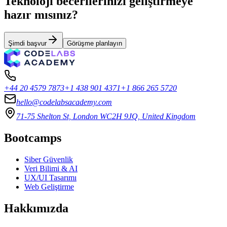
Teknoloji becerilerinizi geliştirmeye
hazır mısınız?
Şimdi başvur
Görüşme planlayın
+44 20 4579 7873
+1 438 901 4371
+1 866 265 5720
hello@codelabsacademy.com
71-75 Shelton St, London WC2H 9JQ, United Kingdom
Bootcamps
Siber Güvenlik
Veri Bilimi & AI
UX/UI Tasarımı
Web Geliştirme
Hakkımızda