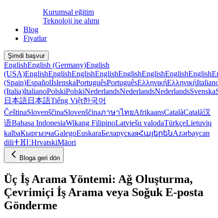
Kurumsal eğitim
Teknoloji işe alımı
Blog
Fiyatlar
Şimdi başvur
English
English (Germany)
English
(USA)
English
English
English
English
English
English
English
English
E
(Spain)
Español
Íslenska
Português
Português
Ελληνική
Ελληνική
Italian
(Italia)
Italiano
Polski
Polski
Nederlands
Nederlands
Nederlands
Svenska
日本語
日本語
Tiếng Việt
한국어
Čeština
Slovenščina
Slovenščina
ภาษาไทย
Afrikaans
Català
Català
汉
语
Bahasa Indonesia
Wikang Filipino
Latviešu valoda
Türkçe
Lietuvių
kalba
Кыргызча
Galego
Euskara
Беларуская
Հայերեն
Azərbaycan
dili
ⵜⴼⵏⵗ
Hrvatski
Māori
Bloga geri dön
Üç İş Arama Yöntemi: Ağ Oluşturma,
Çevrimiçi İş Arama veya Soğuk E-posta
Gönderme