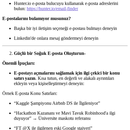
Hunter.io e-posta bulucuyu kullanarak e-posta adreslerini
bulun:
https://hunter.io/email-finder
E-postalarını bulamıyor musunuz?
Başka bir iyi iletişim seçeneği e-postası bulmayı deneyin
Linkedin'de onlara mesaj göndermeyi deneyin
Güçlü bir Soğuk E-posta Oluşturun-
Önemli İpuçları:
E-postayı açmalarını sağlamak için ilgi çekici bir konu
satırı yazın
. Kısa tutun, en değerli ve alakalı ayrıntıları
ekleyin veya kişiselleştirmeyi deneyin:
Örnek E-posta Konu Satırları:
“Kaggle Şampiyonu Airbnb DS ile İlgileniyor”
“Hackathon Kazananı ve Mavi Tavuk Robinhood'a ilgi
duyuyor” → Üniversite maskotu referansı
“FT @X ile ilgilenen eski Google stajyeri”