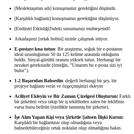
[Meslektaşımın adı] konuşmamız gerektiğini düşündü.
[Karşılıklı bağlantı] konuşmamız gerektiğini düşünüyor.
[Endüstri Etkinliği]'ndeki sunumunuz muhteşemdi!
Arkadaşınız [ortak hobisi] sizinle çalışmak istiyor.
E-postayı kısa tutun
: Bir araştırma, soğuk bir e-postanın
ideal uzunluğunun 50 ila 125 kelime arasında olduğunu
buldu. Sinyal-gürültü oranını yüksek tutun. Herhangi bir
nezaket gereksizdir (örneğin, "Umarım bu e-posta sizi iyi
bulur").
1-2 Başarıdan Bahsedin
: değerli herhangi bir şey, bir
projeye bağlantı verin ve özgeçmişinizi ekleyin
Aciliyet Ekleyin ve Bir Zaman Çizelgesi Oluşturun:
Farklı
bir şirketten veya rakip bir iş teklifinden zaten bir teklifiniz
varsa bunu belirtin (özellikle tanınmış bir şirketse).
İşe Alım Yapan Kişi veya Şirketle Şahsen İlişki Kurun
:
Karşılıklı bir bağlantınız olup olmadığına veya
bahsedebileceğiniz ortak noktalar olup olmadığına bakın.