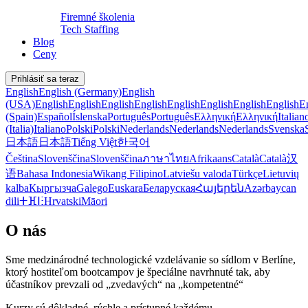
Firemné školenia
Tech Staffing
Blog
Ceny
Prihlásiť sa teraz
English
English (Germany)
English
(USA)
English
English
English
English
English
English
English
English
E
(Spain)
Español
Íslenska
Português
Português
Ελληνική
Ελληνική
Italian
(Italia)
Italiano
Polski
Polski
Nederlands
Nederlands
Nederlands
Svenska
日本語
日本語
Tiếng Việt
한국어
Čeština
Slovenščina
Slovenščina
ภาษาไทย
Afrikaans
Català
Català
汉
语
Bahasa Indonesia
Wikang Filipino
Latviešu valoda
Türkçe
Lietuvių
kalba
Кыргызча
Galego
Euskara
Беларуская
Հայերեն
Azərbaycan
dili
ⵜⴼⵏⵗ
Hrvatski
Māori
O nás
Sme medzinárodné technologické vzdelávanie so sídlom v Berlíne,
ktorý hostiteľom bootcampov je špeciálne navrhnuté tak, aby
účastníkov prevzali od „zvedavých“ na „kompetentné“
Kurzy sú dôkladné, rýchle a prístupné každému