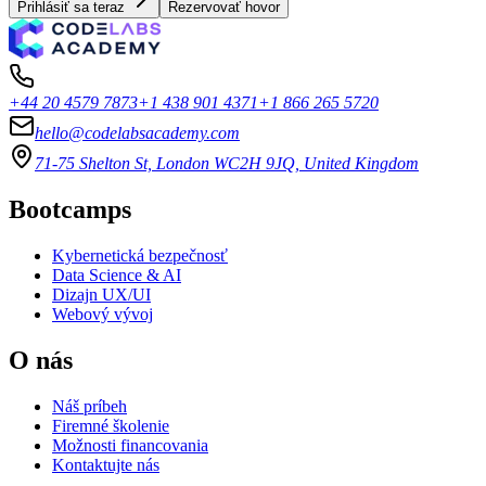
Prihlásiť sa teraz
Rezervovať hovor
+44 20 4579 7873
+1 438 901 4371
+1 866 265 5720
hello@codelabsacademy.com
71-75 Shelton St, London WC2H 9JQ, United Kingdom
Bootcamps
Kybernetická bezpečnosť
Data Science & AI
Dizajn UX/UI
Webový vývoj
O nás
Náš príbeh
Firemné školenie
Možnosti financovania
Kontaktujte nás