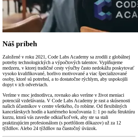
Náš príbeh
Založené v roku 2021, Code Labs Academy sa zrodili z globálnej
potreby technologických a výpočtových talentov. Vyplňujeme
medzeru, v ktorej tradičné cesty výučby často nedokážu poskytovať
vysoko kvalifikované, horlivo motivované a viac špecializované
osoby, ktoré sú potrební, a to dostatočne rýchlym, aby uspokojili
dopyt v ich odvetviach.
Veríme v moc jednotlivca, rovnako ako veríme v život meniaci
potenciál vzdelávania. V Code Labs Academy je rast a skúsenosti
našich účastníkov v centre všetkého, čo robíme. Od flexibilných
kancelárskych hodín a kariérneho koučovania 1: 1 po našu štruktúru
kurzu, ktorá vás zavedie odkiaľkoľvek, aby ste sa stali
praktizujúcim profesionálom (s portfóliom dôkazov) už za 12
týždňov. Alebo 24 týždňov na čiastočný úväzok.