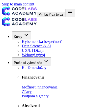
Skip to main content
Prihlásiť sa teraz
Kurzy
Kybernetická bezpečnosť
Data Science & AI
UX/UI Dizajn
Webový vývoj
Prečo si vybrať nás
Kariérne služby
Financovanie
Možnosti financovania
Zľavy
Podpora a granty
Absolventi