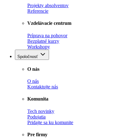
Projekty absolventov
Referencie
Vzdelávacie centrum
Príprava na pohovor
Bezplatné kurzy
Workshopy
Spoločnosť
O nás
O nás
Kontaktujte nás
Komunita
Tech novinky
Podujatia
Pridajte sa ku komunite
Pre firmy