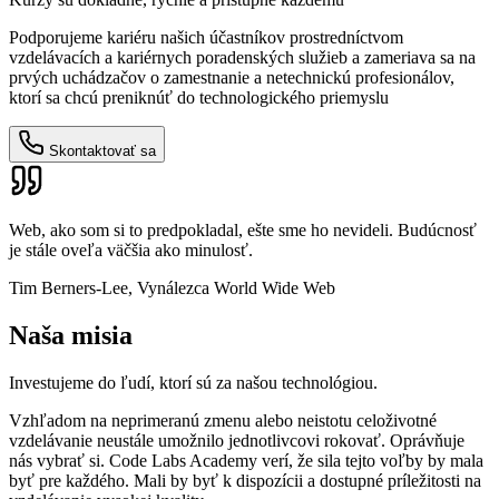
Podporujeme kariéru našich účastníkov prostredníctvom
vzdelávacích a kariérnych poradenských služieb a zameriava sa na
prvých uchádzačov o zamestnanie a netechnickú profesionálov,
ktorí sa chcú preniknúť do technologického priemyslu
Skontaktovať sa
Web, ako som si to predpokladal, ešte sme ho nevideli. Budúcnosť
je stále oveľa väčšia ako minulosť.
Tim Berners-Lee, Vynálezca World Wide Web
Naša misia
Investujeme do ľudí, ktorí sú za našou technológiou.
Vzhľadom na neprimeranú zmenu alebo neistotu celoživotné
vzdelávanie neustále umožnilo jednotlivcovi rokovať. Oprávňuje
nás vybrať si. Code Labs Academy verí, že sila tejto voľby by mala
byť pre každého. Mali by byť k dispozícii a dostupné príležitosti na