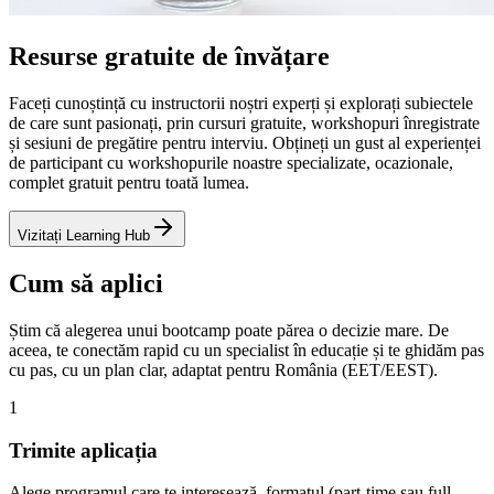
Resurse gratuite de învățare
Faceți cunoștință cu instructorii noștri experți și explorați subiectele
de care sunt pasionați, prin cursuri gratuite, workshopuri înregistrate
și sesiuni de pregătire pentru interviu. Obțineți un gust al experienței
de participant cu workshopurile noastre specializate, ocazionale,
complet gratuit pentru toată lumea.
Vizitați Learning Hub
Cum să aplici
Știm că alegerea unui bootcamp poate părea o decizie mare. De
aceea, te conectăm rapid cu un specialist în educație și te ghidăm pas
cu pas, cu un plan clar, adaptat pentru România (EET/EEST).
1
Trimite aplicația
Alege programul care te interesează, formatul (part-time sau full-