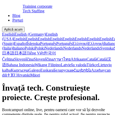
Training corporate
Tech Staffing
Blog
Prețuri
Aplică acum
English
English (Germany)
English
(USA)
English
English
English
English
English
English
English
English
E
(Spain)
Español
Íslenska
Português
Português
Ελληνική
Ελληνική
Italian
(Italia)
Italiano
Polski
Polski
Nederlands
Nederlands
Nederlands
Svenska
日本語
日本語
Tiếng Việt
한국어
Čeština
Slovenščina
Slovenščina
ภาษาไทย
Afrikaans
Català
Català
汉
语
Bahasa Indonesia
Wikang Filipino
Latviešu valoda
Türkçe
Lietuvių
kalba
Кыргызча
Galego
Euskara
Беларуская
Հայերեն
Azərbaycan
dili
ⵜⴼⵏⵗ
Hrvatski
Māori
Învață tech. Construiește
proiecte. Crește profesional.
Bootcampuri online, live, pentru oameni care vor să își dezvolte
competențe digitale reale, fie pentru rolul actual, fie pentru proiecte