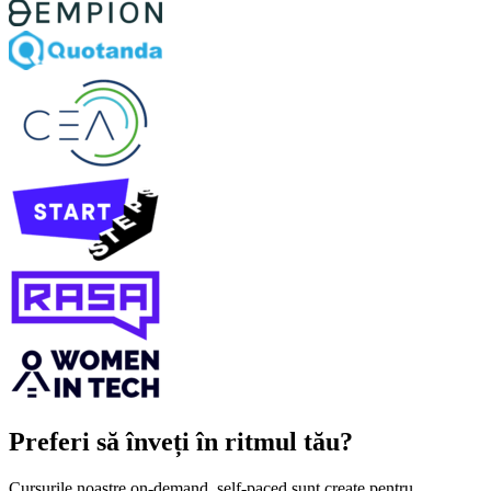
Preferi să înveți în ritmul tău?
Cursurile noastre on‑demand, self‑paced sunt create pentru