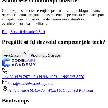
Alătură-te comunității noastre
Citiți despre subiectele esențiale pentru cursanți pe blogul nostru,
descoperiți cum pregătirea noastră centrată pe carieră vă poate spori
angajabilitatea prin serviciile de carieră sau alăturați-vă
evenimentelor noastre viitoare.
Blog
Servicii de carieră
Știri
Pregătit să îți dezvolți competențele tech?
Aplică acum
Programează un apel
+44 20 4579 7873
+1 438 901 4371
+1 866 265 5720
hello@codelabsacademy.com
71-75 Shelton St, London WC2H 9JQ, United Kingdom
Bootcamps