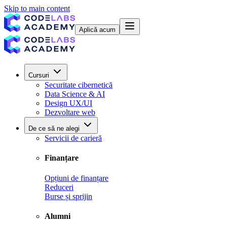
Skip to main content
Aplică acum
Cursuri
Securitate cibernetică
Data Science & AI
Design UX/UI
Dezvoltare web
De ce să ne alegi
Servicii de carieră
Finanțare
Opțiuni de finanțare
Reduceri
Burse și sprijin
Alumni