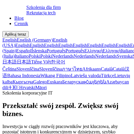
Szkolenia dla firm
Rekrutacja tech
Blog
Cennik
Aplikuj teraz
English
English (Germany)
English
(USA)
English
English
English
English
English
English
English
English
E
(Spain)
Español
Íslenska
Português
Português
Ελληνική
Ελληνική
Italian
(Italia)
Italiano
Polski
Polski
Nederlands
Nederlands
Nederlands
Svenska
日本語
日本語
Tiếng Việt
한국어
Čeština
Slovenščina
Slovenščina
ภาษาไทย
Afrikaans
Català
Català
汉
语
Bahasa Indonesia
Wikang Filipino
Latviešu valoda
Türkçe
Lietuvių
kalba
Кыргызча
Galego
Euskara
Беларуская
Հայերեն
Azərbaycan
dili
ⵜⴼⵏⵗ
Hrvatski
Māori
Szkolenia korporacyjne IT
Przekształć swój zespół. Zwiększ swój
biznes.
Inwestycja w ciągły rozwój pracowników jest kluczowa, aby
pozostać istotnym i konkurencyjnym w dzisiejszym, szybko