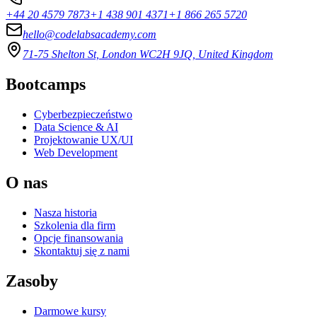
+44 20 4579 7873
+1 438 901 4371
+1 866 265 5720
hello@codelabsacademy.com
71-75 Shelton St, London WC2H 9JQ, United Kingdom
Bootcamps
Cyberbezpieczeństwo
Data Science & AI
Projektowanie UX/UI
Web Development
O nas
Nasza historia
Szkolenia dla firm
Opcje finansowania
Skontaktuj się z nami
Zasoby
Darmowe kursy