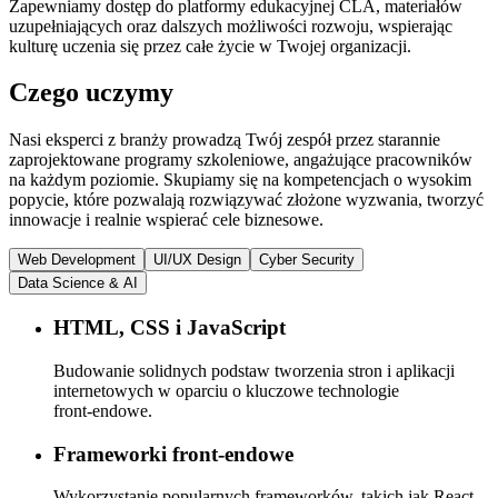
Zapewniamy dostęp do platformy edukacyjnej CLA, materiałów
uzupełniających oraz dalszych możliwości rozwoju, wspierając
kulturę uczenia się przez całe życie w Twojej organizacji.
Czego uczymy
Nasi eksperci z branży prowadzą Twój zespół przez starannie
zaprojektowane programy szkoleniowe, angażujące pracowników
na każdym poziomie. Skupiamy się na kompetencjach o wysokim
popycie, które pozwalają rozwiązywać złożone wyzwania, tworzyć
innowacje i realnie wspierać cele biznesowe.
Web Development
UI/UX Design
Cyber Security
Data Science & AI
HTML, CSS i JavaScript
Budowanie solidnych podstaw tworzenia stron i aplikacji
internetowych w oparciu o kluczowe technologie
front‑endowe.
Frameworki front‑endowe
Wykorzystanie popularnych frameworków, takich jak React