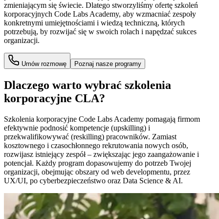
zmieniającym się świecie. Dlatego stworzyliśmy ofertę szkoleń
korporacyjnych Code Labs Academy, aby wzmacniać zespoły
konkretnymi umiejętnościami i wiedzą techniczną, których
potrzebują, by rozwijać się w swoich rolach i napędzać sukces
organizacji.
Umów rozmowę
Poznaj nasze programy
Dlaczego warto wybrać szkolenia
korporacyjne CLA?
Szkolenia korporacyjne Code Labs Academy pomagają firmom
efektywnie podnosić kompetencje (upskilling) i
przekwalifikowywać (reskilling) pracowników. Zamiast
kosztownego i czasochłonnego rekrutowania nowych osób,
rozwijasz istniejący zespół – zwiększając jego zaangażowanie i
potencjał. Każdy program dopasowujemy do potrzeb Twojej
organizacji, obejmując obszary od web developmentu, przez
UX/UI, po cyberbezpieczeństwo oraz Data Science & AI.