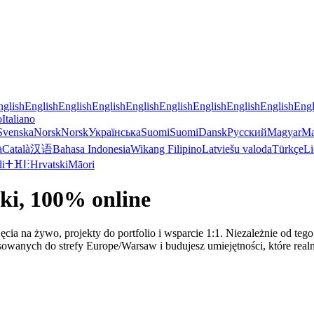
nglish
English
English
English
English
English
English
English
English
Engl
o
Italiano
Svenska
Norsk
Norsk
Українська
Suomi
Suomi
Dansk
Русский
Magyar
Ma
à
Català
汉语
Bahasa Indonesia
Wikang Filipino
Latviešu valoda
Türkçe
Li
li
ⵜⴼⵏⵗ
Hrvatski
Māori
ski, 100% online
a na żywo, projekty do portfolio i wsparcie 1:1. Niezależnie od tego,
asowanych do strefy Europe/Warsaw i budujesz umiejętności, które rea