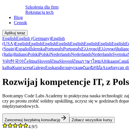
Szkolenia dla firm
Rekrutacja tech
Blog
Cennik
Aplikuj teraz
English
English (Germany)
English
(USA)
English
English
English
English
English
English
English
English
E
(Spain)
Español
Íslenska
Português
Português
Ελληνική
Ελληνική
Italian
(Italia)
Italiano
Polski
Polski
Nederlands
Nederlands
Nederlands
Svenska
Việt
한국어
Čeština
Slovenščina
Slovenščina
ภาษาไทย
Afrikaans
Catal
kalba
Кыргызча
Galego
Euskara
Беларуская
Հայերեն
Azərbaycan di
Rozwijaj kompetencje IT, z Pol
Bootcampy Code Labs Academy to praktyczna nauka technologii: zajęci
czy po prostu zrobić solidny upskilling, uczysz się w godzinach dop
międzynarodowych.
Zarezerwuj bezpłatną konsultację
Zobacz wszystkie kursy
4.9/5