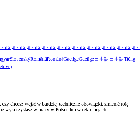
ish
English
English
English
English
English
English
English
English
Englis
gyar
Slovenský
Română
Română
Gaeilge
Gaeilge
日本語
日本語
Tiếng
etuvių
 czy chcesz wejść w bardziej techniczne obowiązki, zmienić rolę,
lnie wykorzystasz w pracy w Polsce lub w rekrutacjach