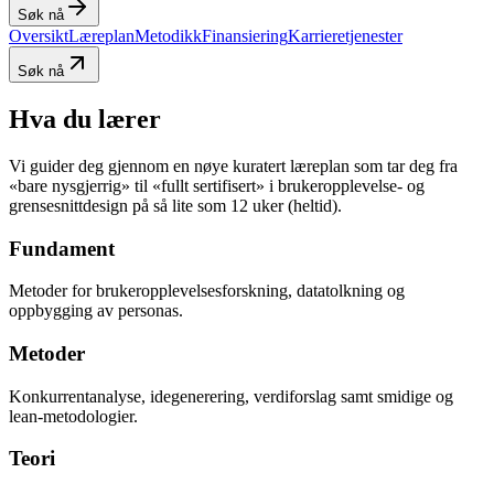
Søk nå
Oversikt
Læreplan
Metodikk
Finansiering
Karrieretjenester
Søk nå
Hva du lærer
Vi guider deg gjennom en nøye kuratert læreplan som tar deg fra
«bare nysgjerrig» til «fullt sertifisert» i brukeropplevelse- og
grensesnittdesign på så lite som 12 uker (heltid).
Fundament
Metoder for brukeropplevelses­forskning, datatolkning og
oppbygging av personas.
Metoder
Konkurrentanalyse, idegenerering, verdiforslag samt smidige og
lean-metodologier.
Teori