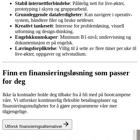
Stabil internettforbindelse
: Pålitelig nett for live-økter,
prototyping i skyen og gruppearbeid.
Grunnleggende dataferdigheter
: Kan navigere i operativ­
system, håndtere filer og bruke nettleser.
Kreativt tankesett
: Interesse for problemløsing, visuell
utforming og design-thinking.
Engelskkunnskaper
: Minimum B1-nivå; undervisning og
dokumentasjon er på engelsk.
Lærings­forpliktelse
: Villig til å sette av flere timer per uke til
live-økter, oppgaver og selvstudium.
Finn en finansieringsløsning som passer
for deg
Ikke la kostnader holde deg tilbake fra å bli med på bootcampene
våre. Vi utforsker kontinuerlig fleksible betalingsplaner og
finansieringsmuligheter for å gjøre programmene våre mer
tilgjengelige.
Utforsk finansieringsalternativer