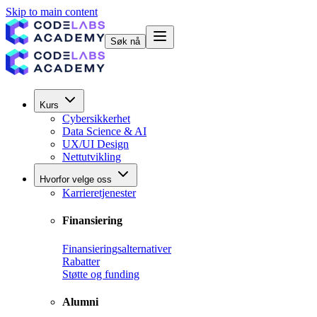
Skip to main content
Søk nå
Kurs
Cybersikkerhet
Data Science & AI
UX/UI Design
Nettutvikling
Hvorfor velge oss
Karrieretjenester
Finansiering
Finansieringsalternativer
Rabatter
Støtte og funding
Alumni