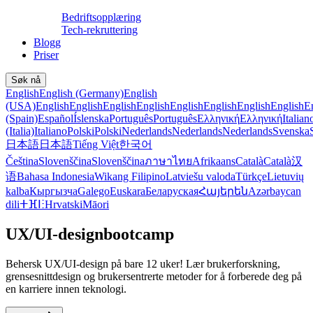
Bedriftsopplæring
Tech-rekruttering
Blogg
Priser
Søk nå
English
English (Germany)
English
(USA)
English
English
English
English
English
English
English
English
E
(Spain)
Español
Íslenska
Português
Português
Ελληνική
Ελληνική
Italian
(Italia)
Italiano
Polski
Polski
Nederlands
Nederlands
Nederlands
Svenska
日本語
日本語
Tiếng Việt
한국어
Čeština
Slovenščina
Slovenščina
ภาษาไทย
Afrikaans
Català
Català
汉
语
Bahasa Indonesia
Wikang Filipino
Latviešu valoda
Türkçe
Lietuvių
kalba
Кыргызча
Galego
Euskara
Беларуская
Հայերեն
Azərbaycan
dili
ⵜⴼⵏⵗ
Hrvatski
Māori
UX/UI-designbootcamp
Behersk UX/UI-design på bare 12 uker! Lær brukerforskning,
grensesnittdesign og brukersentrerte metoder for å forberede deg på
en karriere innen teknologi.