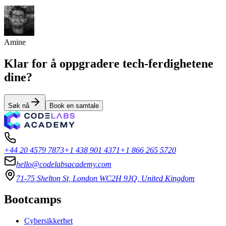
Amine
Klar for å oppgradere tech-ferdighetene
dine?
Søk nå
Book en samtale
+44 20 4579 7873
+1 438 901 4371
+1 866 265 5720
hello@codelabsacademy.com
71-75 Shelton St, London WC2H 9JQ, United Kingdom
Bootcamps
Cybersikkerhet