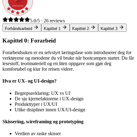
5.0/5 · 26 reviews
Forhåndsarbeid
Kapittel 1
Kapittel 2
Kapittel 3
Kapittel 0: Forarbeid
Forarbeidsuken er en selvstyrt læringsfase som introduserer deg for
verktøyene og metodene du vil bruke når bootcampen starter. Du får
lesestoff, teori­materiell og en liten oppgave som gjør deg
komfortabel og klar for reisen videre.
Hva er UX- og UI-design?
Begrepsavklaring: UX vs UI
De sju kjerne­faktorene i UX-design
Produkttyper i UX/UI
Ulike disipliner innen UX/UI-design
Skissering, wireframing og prototyping
Verdien av raske skisser