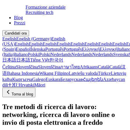
Formazione aziendale
Recruiting tech
Blog
Prezzi
Candidati ora
English
English (Germany)
English
(USA)
English
English
English
English
English
English
English
English
E
(Spain)
Español
Íslenska
Português
Português
Ελληνική
Ελληνική
Italian
(Italia)
Italiano
Polski
Polski
Nederlands
Nederlands
Nederlands
Svenska
日本語
日本語
Tiếng Việt
한국어
Čeština
Slovenščina
Slovenščina
ภาษาไทย
Afrikaans
Català
Català
汉
语
Bahasa Indonesia
Wikang Filipino
Latviešu valoda
Türkçe
Lietuvių
kalba
Кыргызча
Galego
Euskara
Беларуская
Հայերեն
Azərbaycan
dili
ⵜⴼⵏⵗ
Hrvatski
Māori
Torna al blog
Tre metodi di ricerca di lavoro:
networking, ricerca di lavoro online o
invio di posta elettronica a freddo