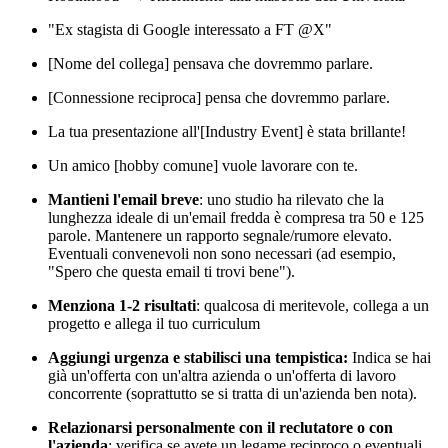
"Ex stagista di Google interessato a FT @X"
[Nome del collega] pensava che dovremmo parlare.
[Connessione reciproca] pensa che dovremmo parlare.
La tua presentazione all'[Industry Event] è stata brillante!
Un amico [hobby comune] vuole lavorare con te.
Mantieni l'email breve
: uno studio ha rilevato che la
lunghezza ideale di un'email fredda è compresa tra 50 e 125
parole. Mantenere un rapporto segnale/rumore elevato.
Eventuali convenevoli non sono necessari (ad esempio,
"Spero che questa email ti trovi bene").
Menziona 1-2 risultati
: qualcosa di meritevole, collega a un
progetto e allega il tuo curriculum
Aggiungi urgenza e stabilisci una tempistica:
Indica se hai
già un'offerta con un'altra azienda o un'offerta di lavoro
concorrente (soprattutto se si tratta di un'azienda ben nota).
Relazionarsi personalmente con il reclutatore o con
l'azienda
: verifica se avete un legame reciproco o eventuali