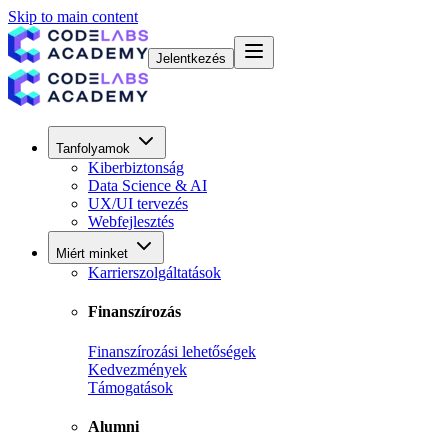
Skip to main content
Jelentkezés
Tanfolyamok
Kiberbiztonság
Data Science & AI
UX/UI tervezés
Webfejlesztés
Miért minket
Karrierszolgáltatások
Finanszírozás
Finanszírozási lehetőségek
Kedvezmények
Támogatások
Alumni