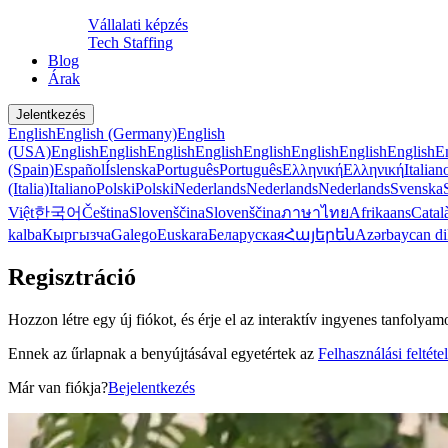
Vállalati képzés
Tech Staffing
Blog
Árak
Jelentkezés
English
English (Germany)
English
(USA)
English
English
English
English
English
English
English
English
E
(Spain)
Español
Íslenska
Português
Português
Ελληνική
Ελληνική
Italian
(Italia)
Italiano
Polski
Polski
Nederlands
Nederlands
Nederlands
Svenska
Việt
한국어
Čeština
Slovenščina
Slovenščina
ภาษาไทย
Afrikaans
Catal
kalba
Кыргызча
Galego
Euskara
Беларуская
Հայերեն
Azərbaycan di
Regisztráció
Hozzon létre egy új fiókot, és érje el az interaktív ingyenes tanfolya
Ennek az űrlapnak a benyújtásával egyetértek az
Felhasználási feltéte
Már van fiókja?
Bejelentkezés