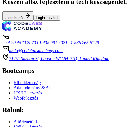
Készen állsz fejleszteni a tech készségeidet
Jelentkezés
Foglalj hívást
+44 20 4579 7873
+1 438 901 4371
+1 866 265 5720
hello@codelabsacademy.com
71-75 Shelton St, London WC2H 9JQ, United Kingdom
Bootcamps
Kiberbiztonság
Adattudomány & AI
UX/UI tervezés
Webfejlesztés
Rólunk
A történetünk
Vállalati képzés