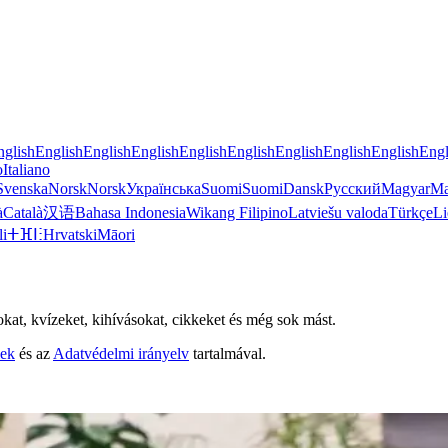
nglish
English
English
English
English
English
English
English
English
Engl
o
Italiano
Svenska
Norsk
Norsk
Українська
Suomi
Suomi
Dansk
Русский
Magyar
Ma
à
Català
汉语
Bahasa Indonesia
Wikang Filipino
Latviešu valoda
Türkçe
Li
li
ⵜⴼⵏⵗ
Hrvatski
Māori
mokat, kvízeket, kihívásokat, cikkeket és még sok mást.
lek
és az
Adatvédelmi irányelv
tartalmával.