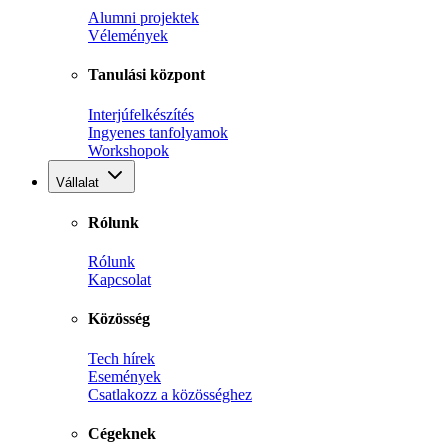
Alumni projektek
Vélemények
Tanulási központ
Interjúfelkészítés
Ingyenes tanfolyamok
Workshopok
Vállalat
Rólunk
Rólunk
Kapcsolat
Közösség
Tech hírek
Események
Csatlakozz a közösséghez
Cégeknek