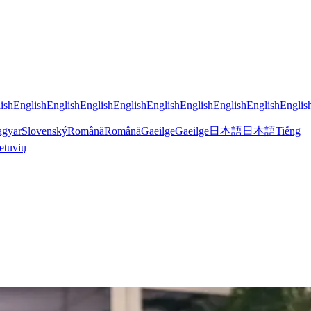
ish
English
English
English
English
English
English
English
English
Englis
gyar
Slovenský
Română
Română
Gaeilge
Gaeilge
日本語
日本語
Tiếng
etuvių