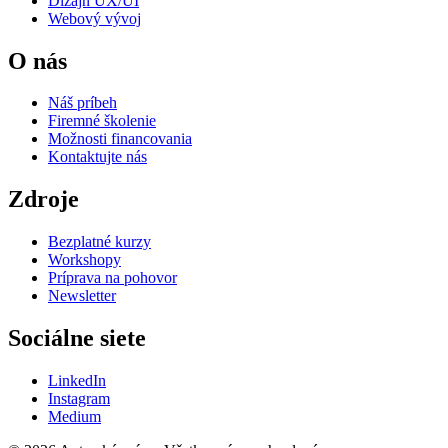
Dizajn UX/UI
Webový vývoj
O nás
Náš príbeh
Firemné školenie
Možnosti financovania
Kontaktujte nás
Zdroje
Bezplatné kurzy
Workshopy
Príprava na pohovor
Newsletter
Sociálne siete
LinkedIn
Instagram
Medium