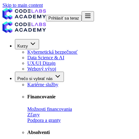
Skip to main content
Prihlásiť sa teraz
Kurzy
Kybernetická bezpečnosť
Data Science & AI
UX/UI Dizajn
Webový vývoj
Prečo si vybrať nás
Kariérne služby
Financovanie
Možnosti financovania
Zľavy
Podpora a granty
Absolventi