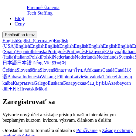
Firemné školenia
Tech Staffing
Blog
Ceny
Prihlásiť sa teraz
English
English (Germany)
English
(USA)
English
English
English
English
English
English
English
English
E
(Spain)
Español
Íslenska
Português
Português
Ελληνική
Ελληνική
Italian
(Italia)
Italiano
Polski
Polski
Nederlands
Nederlands
Nederlands
Svenska
日本語
日本語
Tiếng Việt
한국어
Čeština
Slovenščina
Slovenščina
ภาษาไทย
Afrikaans
Català
Català
汉
语
Bahasa Indonesia
Wikang Filipino
Latviešu valoda
Türkçe
Lietuvių
kalba
Кыргызча
Galego
Euskara
Беларуская
Հայերեն
Azərbaycan
dili
ⵜⴼⵏⵗ
Hrvatski
Māori
Zaregistrovať sa
Vytvorte nový účet a získajte prístup k našim interaktívnym
bezplatným kurzom, kvízom, výzvam, článkom a ďalším
Odoslaním tohto formulára súhlasím s
Používanie
a
Zásady ochrany
osobných údajov
.