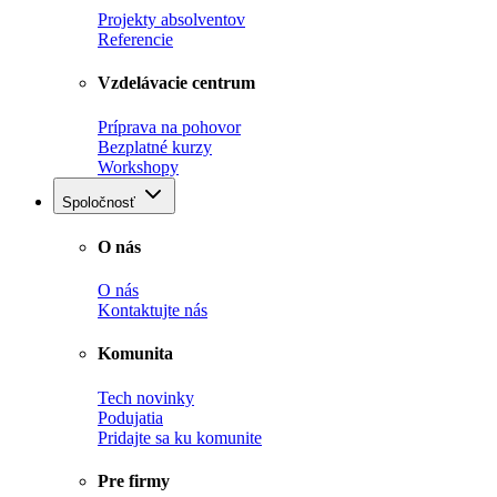
Projekty absolventov
Referencie
Vzdelávacie centrum
Príprava na pohovor
Bezplatné kurzy
Workshopy
Spoločnosť
O nás
O nás
Kontaktujte nás
Komunita
Tech novinky
Podujatia
Pridajte sa ku komunite
Pre firmy