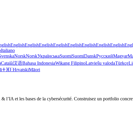
nglish
English
English
English
English
English
English
English
English
Engl
o
Italiano
Svenska
Norsk
Norsk
Українська
Suomi
Suomi
Dansk
Русский
Magyar
Ma
à
Català
汉语
Bahasa Indonesia
Wikang Filipino
Latviešu valoda
Türkçe
Li
li
ⵜⴼⵏⵗ
Hrvatski
Māori
a & l’IA et les bases de la cybersécurité. Construisez un portfolio conc