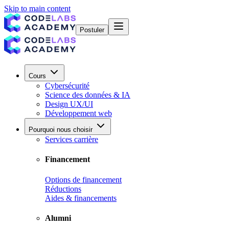
Skip to main content
Postuler
Cours
Cybersécurité
Science des données & IA
Design UX/UI
Développement web
Pourquoi nous choisir
Services carrière
Financement
Options de financement
Réductions
Aides & financements
Alumni