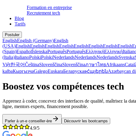
Formation en entreprise
Recrutement tech
Blog
Tarifs
Postuler
English
English (Germany)
English
(USA)
English
English
English
English
English
English
English
English
E
(Spain)
Español
Íslenska
Português
Português
Ελληνική
Ελληνική
Italian
(Italia)
Italiano
Polski
Polski
Nederlands
Nederlands
Nederlands
Svenska
Việt
한국어
Čeština
Slovenščina
Slovenščina
ภาษาไทย
Afrikaans
Catal
kalba
Кыргызча
Galego
Euskara
Беларуская
Հայերեն
Azərbaycan di
Boostez vos compétences tech
Apprenez à coder, concevez des interfaces de qualité, maîtrisez la dat
ligne, mentors experts, financement possible.
Parler à un·e conseiller·ère
Découvrir les bootcamps
4.9/5