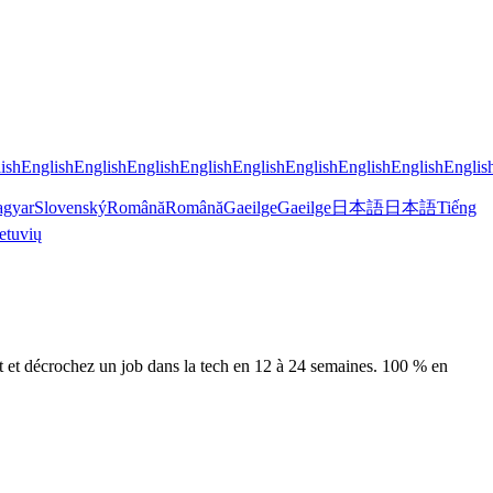
ish
English
English
English
English
English
English
English
English
Englis
gyar
Slovenský
Română
Română
Gaeilge
Gaeilge
日本語
日本語
Tiếng
etuvių
ret et décrochez un job dans la tech en 12 à 24 semaines. 100 % en