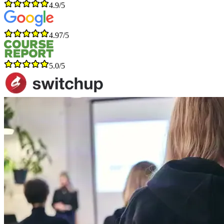
4.9/5
4.97/5
5.0/5