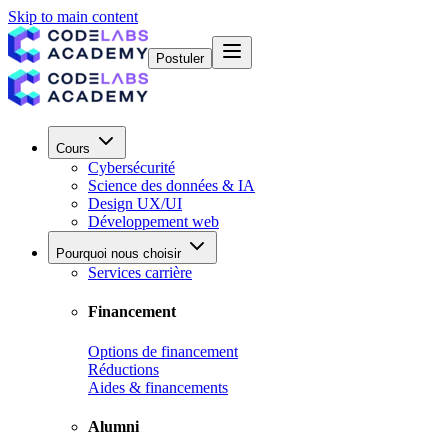
Skip to main content
Postuler
Cours
Cybersécurité
Science des données & IA
Design UX/UI
Développement web
Pourquoi nous choisir
Services carrière
Financement
Options de financement
Réductions
Aides & financements
Alumni