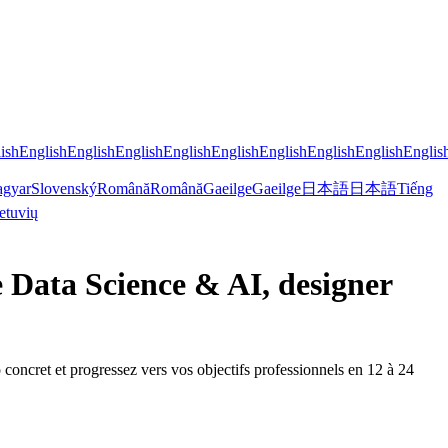
ish
English
English
English
English
English
English
English
English
Englis
gyar
Slovenský
Română
Română
Gaeilge
Gaeilge
日本語
日本語
Tiếng
etuvių
e Data Science & AI, designer
 concret et progressez vers vos objectifs professionnels en 12 à 24