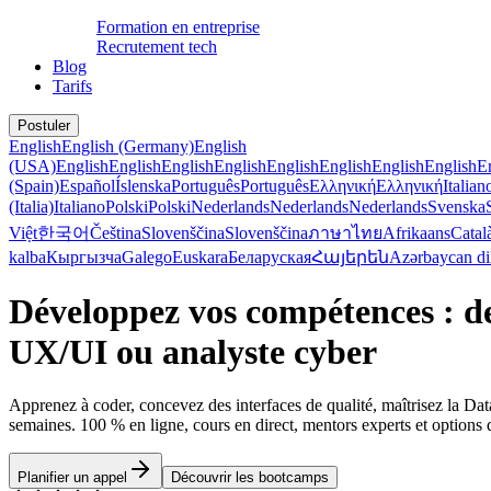
Formation en entreprise
Recrutement tech
Blog
Tarifs
Postuler
English
English (Germany)
English
(USA)
English
English
English
English
English
English
English
English
E
(Spain)
Español
Íslenska
Português
Português
Ελληνική
Ελληνική
Italian
(Italia)
Italiano
Polski
Polski
Nederlands
Nederlands
Nederlands
Svenska
Việt
한국어
Čeština
Slovenščina
Slovenščina
ภาษาไทย
Afrikaans
Catal
kalba
Кыргызча
Galego
Euskara
Беларуская
Հայերեն
Azərbaycan di
Développez vos compétences : de
UX/UI ou analyste cyber
Apprenez à coder, concevez des interfaces de qualité, maîtrisez la Dat
semaines. 100 % en ligne, cours en direct, mentors experts et options 
Planifier un appel
Découvrir les bootcamps