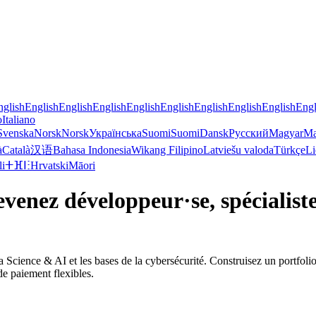
nglish
English
English
English
English
English
English
English
English
Engl
o
Italiano
Svenska
Norsk
Norsk
Українська
Suomi
Suomi
Dansk
Русский
Magyar
Ma
à
Català
汉语
Bahasa Indonesia
Wikang Filipino
Latviešu valoda
Türkçe
Li
li
ⵜⴼⵏⵗ
Hrvatski
Māori
venez développeur·se, spécialist
a Science & AI et les bases de la cybersécurité. Construisez un portfolio
de paiement flexibles.