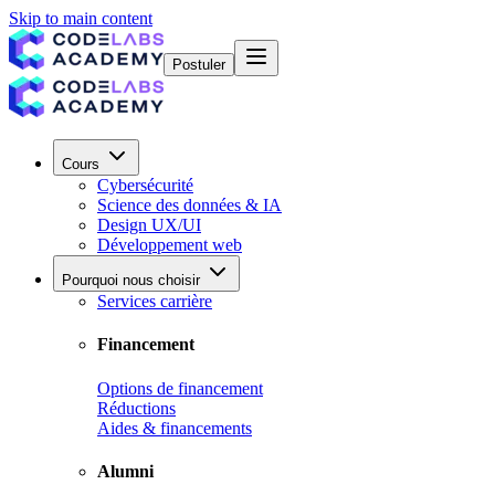
Skip to main content
Postuler
Cours
Cybersécurité
Science des données & IA
Design UX/UI
Développement web
Pourquoi nous choisir
Services carrière
Financement
Options de financement
Réductions
Aides & financements
Alumni