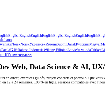
nglish
English
English
English
English
English
English
English
English
Engl
o
Italiano
Svenska
Norsk
Norsk
Українська
Suomi
Suomi
Dansk
Русский
Magyar
Ma
à
Català
汉语
Bahasa Indonesia
Wikang Filipino
Latviešu valoda
Türkçe
Li
li
ⵜⴼⵏⵗ
Hrvatski
Māori
 Dev Web, Data Science & AI, UX/
urs en direct, exercices guidés, projets concrets et portfolio. Que vou
ion en 12 à 24 semaines. 100 % en ligne, sessions compatibles avec l’h