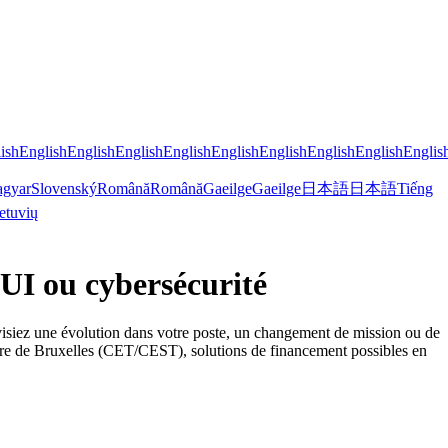
ish
English
English
English
English
English
English
English
English
Englis
gyar
Slovenský
Română
Română
Gaeilge
Gaeilge
日本語
日本語
Tiếng
etuvių
UI ou cybersécurité
s visiez une évolution dans votre poste, un changement de mission ou de
eure de Bruxelles (CET/CEST), solutions de financement possibles en