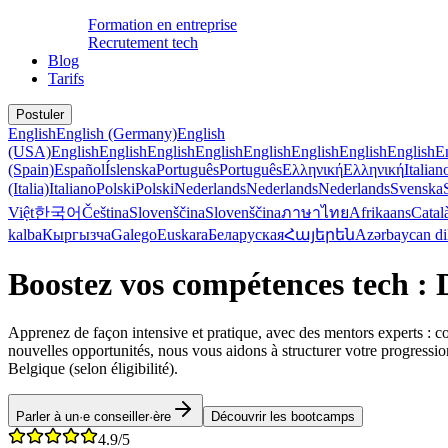
Formation en entreprise
Recrutement tech
Blog
Tarifs
Postuler
English
English (Germany)
English
(USA)
English
English
English
English
English
English
English
English
E
(Spain)
Español
Íslenska
Português
Português
Ελληνική
Ελληνική
Italian
(Italia)
Italiano
Polski
Polski
Nederlands
Nederlands
Nederlands
Svenska
Việt
한국어
Čeština
Slovenščina
Slovenščina
ภาษาไทย
Afrikaans
Catal
kalba
Кыргызча
Galego
Euskara
Беларуская
Հայերեն
Azərbaycan di
Boostez vos compétences tech :
Apprenez de façon intensive et pratique, avec des mentors experts : co
nouvelles opportunités, nous vous aidons à structurer votre progress
Belgique (selon éligibilité).
Parler à un·e conseiller·ère
Découvrir les bootcamps
4.9/5