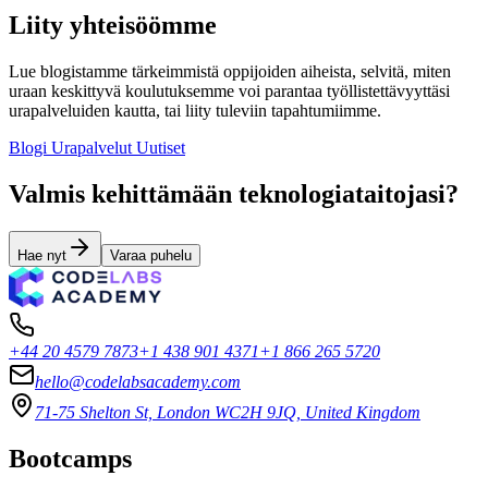
Liity yhteisöömme
Lue blogistamme tärkeimmistä oppijoiden aiheista, selvitä, miten
uraan keskittyvä koulutuksemme voi parantaa työllistettävyyttäsi
urapalveluiden kautta, tai liity tuleviin tapahtumiimme.
Blogi
Urapalvelut
Uutiset
Valmis kehittämään teknologiataitojasi?
Hae nyt
Varaa puhelu
+44 20 4579 7873
+1 438 901 4371
+1 866 265 5720
hello@codelabsacademy.com
71-75 Shelton St, London WC2H 9JQ, United Kingdom
Bootcamps