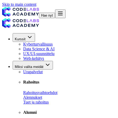
Skip to main content
Hae nyt
Kurssit
Kyberturvallisuus
Data Science & AI
UX/UI-suunnittelu
Web-kehitys
Miksi valita meidät
Urapalvelut
Rahoitus
Rahoitusvaihtoehdot
Alennukset
Tuet ja rahoitus
Alumni