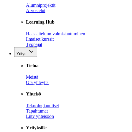
Alumniprojektit
Arvostelut
Learning Hub
Haastatteluun valmistautuminen
Ilmaiset kurssit
Työpajat
Yritys
Tietoa
Meistä
Ota yhteyttä
Yhteisö
Teknologiauutiset
Tapahtumat
Liity yhteisöön
Yrityksille