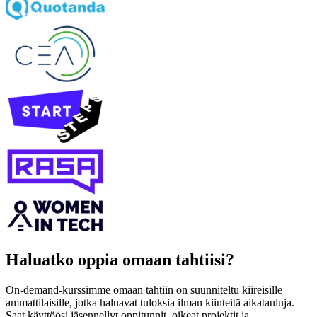
Haluatko oppia omaan tahtiisi?
On‑demand‑kurssimme omaan tahtiin on suunniteltu kiireisille
ammattilaisille, jotka haluavat tuloksia ilman kiinteitä aikatauluja.
Saat käyttöösi jäsennellyt oppitunnit, oikeat projektit ja