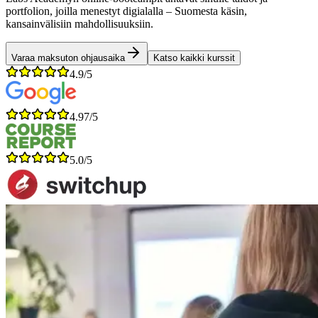
portfolion, joilla menestyt digialalla – Suomesta käsin,
kansainvälisiin mahdollisuuksiin.
Varaa maksuton ohjausaika
Katso kaikki kurssit
4.9/5
4.97/5
5.0/5