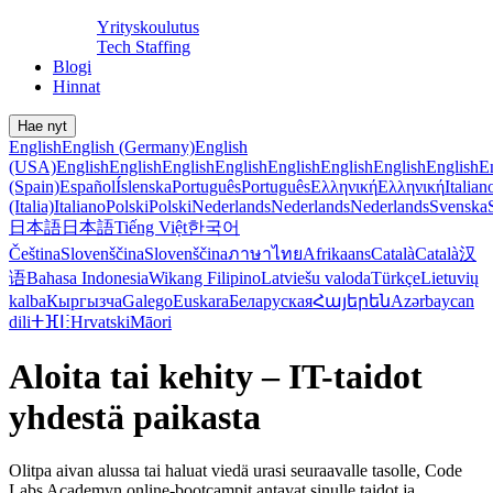
Yrityskoulutus
Tech Staffing
Blogi
Hinnat
Hae nyt
English
English (Germany)
English
(USA)
English
English
English
English
English
English
English
English
E
(Spain)
Español
Íslenska
Português
Português
Ελληνική
Ελληνική
Italian
(Italia)
Italiano
Polski
Polski
Nederlands
Nederlands
Nederlands
Svenska
日本語
日本語
Tiếng Việt
한국어
Čeština
Slovenščina
Slovenščina
ภาษาไทย
Afrikaans
Català
Català
汉
语
Bahasa Indonesia
Wikang Filipino
Latviešu valoda
Türkçe
Lietuvių
kalba
Кыргызча
Galego
Euskara
Беларуская
Հայերեն
Azərbaycan
dili
ⵜⴼⵏⵗ
Hrvatski
Māori
Aloita tai kehity – IT-taidot
yhdestä paikasta
Olitpa aivan alussa tai haluat viedä urasi seuraavalle tasolle, Code
Labs Academyn online-bootcampit antavat sinulle taidot ja