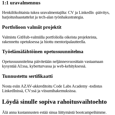
1:1 uravalmennus
Henkilökohtaista tukea uravalmentajilta: CV ja LinkedIn -päivitys,
harjoitushaastattelut ja tech-alan työnhakustrategia.
Portfolioon valmiit projektit
Valmistu GitHub-valmiilla portfoliolla oikeista projekteista,
rakennettu opetuksessa ja hiottu mentoripalautteella.
Työelämälähtöinen opetussuunnitelma
Opetussuunnitelma päivitetään neljännesvuosittain vastaamaan
kysyntää AI:ssa, kyberturvassa ja web-kehityksessä.
Tunnustettu sertifikaatti
Nosta esiin AZAV-akkreditoitu Code Labs Academy -todistus
LinkedInissä, CV:ssä ja viisumihakemuksissa.
Löydä sinulle sopiva rahoitusvaihtoehto
Älä anna kustannusten estää sinua liittymästä bootcampeihimme.