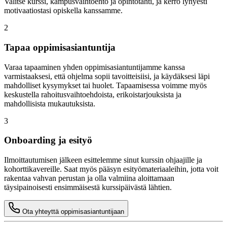
Valitse kurssi, kampusvaihtoehto ja opintotahti, ja kerro lyhyesti
motivaatiostasi opiskella kanssamme.
2
Tapaa oppimisasiantuntija
Varaa tapaaminen yhden oppimisasiantuntijamme kanssa
varmistaaksesi, että ohjelma sopii tavoitteisiisi, ja käydäksesi läpi
mahdolliset kysymykset tai huolet. Tapaamisessa voimme myös
keskustella rahoitusvaihtoehdoista, erikoistarjouksista ja
mahdollisista mukautuksista.
3
Onboarding ja esityö
Ilmoittautumisen jälkeen esittelemme sinut kurssin ohjaajille ja
kohorttikavereille. Saat myös pääsyn esityömateriaaleihin, jotta voit
rakentaa vahvan perustan ja olla valmiina aloittamaan
täysipainoisesti ensimmäisestä kurssipäivästä lähtien.
Ota yhteyttä oppimisasiantuntijaan