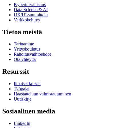
Kyberturvallisuus
Data Science & AI
UX/UI-suunnittelu
Verkkokehitys
Tietoa meistä
Tarinamme
Yrityskoulutus
Rahoitusvaihtoehdot
Ota yhteyttä
Resurssit
Ilmaiset kurssit
Työpajat
Haastatteluun valmistautuminen
Uutiskirje
Sosiaalinen media
LinkedIn