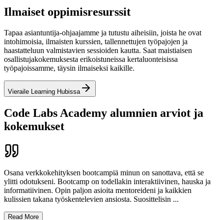
Ilmaiset oppimisresurssit
Tapaa asiantuntija‑ohjaajamme ja tutustu aiheisiin, joista he ovat
intohimoisia, ilmaisten kurssien, tallennettujen työpajojen ja
haastatteluun valmistavien sessioiden kautta. Saat maistiaisen
osallistujakokemuksesta erikoistuneissa kertaluonteisissa
työpajoissamme, täysin ilmaiseksi kaikille.
Vieraile Learning Hubissa
Code Labs Academy alumnien arviot ja
kokemukset
Osana verkkokehityksen bootcampiä minun on sanottava, että se
ylitti odotukseni. Bootcamp on todellakin interaktiivinen, hauska ja
informatiivinen. Opin paljon asioita mentoreideni ja kaikkien
kulissien takana työskentelevien ansiosta. Suosittelisin
...
Read More