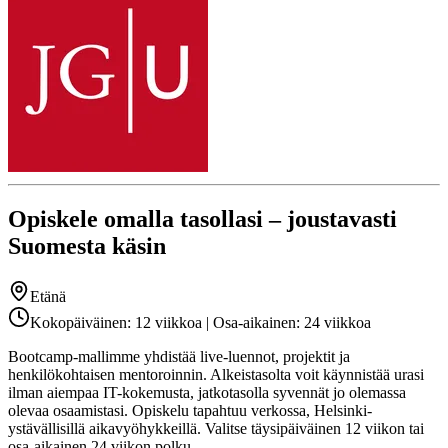
Opiskele omalla tasollasi – joustavasti
Suomesta käsin
Etänä
Kokopäiväinen: 12 viikkoa | Osa-aikainen: 24 viikkoa
Bootcamp-mallimme yhdistää live-luennot, projektit ja
henkilökohtaisen mentoroinnin. Alkeistasolta voit käynnistää urasi
ilman aiempaa IT-kokemusta, jatkotasolla syvennät jo olemassa
olevaa osaamistasi. Opiskelu tapahtuu verkossa, Helsinki-
ystävällisillä aikavyöhykkeillä. Valitse täysipäiväinen 12 viikon tai
osa-aikainen 24 viikon polku.