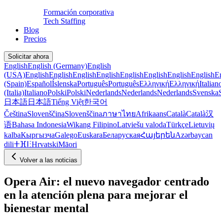
Formación corporativa
Tech Staffing
Blog
Precios
Solicitar ahora
English
English (Germany)
English
(USA)
English
English
English
English
English
English
English
English
E
(Spain)
Español
Íslenska
Português
Português
Ελληνική
Ελληνική
Italian
(Italia)
Italiano
Polski
Polski
Nederlands
Nederlands
Nederlands
Svenska
日本語
日本語
Tiếng Việt
한국어
Čeština
Slovenščina
Slovenščina
ภาษาไทย
Afrikaans
Català
Català
汉
语
Bahasa Indonesia
Wikang Filipino
Latviešu valoda
Türkçe
Lietuvių
kalba
Кыргызча
Galego
Euskara
Беларуская
Հայերեն
Azərbaycan
dili
ⵜⴼⵏⵗ
Hrvatski
Māori
Volver a las noticias
Opera Air: el nuevo navegador centrado
en la atención plena para mejorar el
bienestar mental