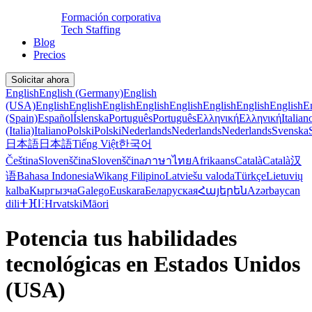
Formación corporativa
Tech Staffing
Blog
Precios
Solicitar ahora
English
English (Germany)
English
(USA)
English
English
English
English
English
English
English
English
E
(Spain)
Español
Íslenska
Português
Português
Ελληνική
Ελληνική
Italian
(Italia)
Italiano
Polski
Polski
Nederlands
Nederlands
Nederlands
Svenska
日本語
日本語
Tiếng Việt
한국어
Čeština
Slovenščina
Slovenščina
ภาษาไทย
Afrikaans
Català
Català
汉
语
Bahasa Indonesia
Wikang Filipino
Latviešu valoda
Türkçe
Lietuvių
kalba
Кыргызча
Galego
Euskara
Беларуская
Հայերեն
Azərbaycan
dili
ⵜⴼⵏⵗ
Hrvatski
Māori
Potencia tus habilidades
tecnológicas en Estados Unidos
(USA)