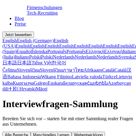
Firmenschulungen
Tech-Recruiting
Blog
Preise
Jetzt bewerben
English
English (Germany)
English
(USA)
English
English
English
English
English
English
English
English
E
(Spain)
Español
Íslenska
Português
Português
Ελληνική
Ελληνική
Italian
(Italia)
Italiano
Polski
Polski
Nederlands
Nederlands
Nederlands
Svenska
日本語
日本語
Tiếng Việt
한국어
Čeština
Slovenščina
Slovenščina
ภาษาไทย
Afrikaans
Català
Català
汉
语
Bahasa Indonesia
Wikang Filipino
Latviešu valoda
Türkçe
Lietuvių
kalba
Кыргызча
Galego
Euskara
Беларуская
Հայերեն
Azərbaycan
dili
ⵜⴼⵏⵗ
Hrvatski
Māori
Interviewfragen-Sammlung
Bereiten Sie sich vor – starten Sie mit einer Sammlung realer Fragen
aus Unternehmen.
Alle Bereiche
Maschinelles Lernen
Webentwicklung