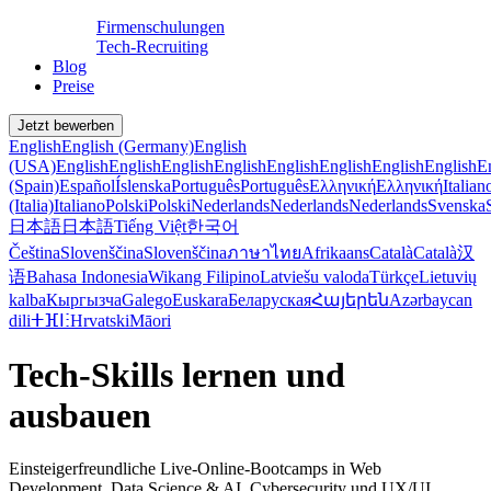
Firmenschulungen
Tech-Recruiting
Blog
Preise
Jetzt bewerben
English
English (Germany)
English
(USA)
English
English
English
English
English
English
English
English
E
(Spain)
Español
Íslenska
Português
Português
Ελληνική
Ελληνική
Italian
(Italia)
Italiano
Polski
Polski
Nederlands
Nederlands
Nederlands
Svenska
日本語
日本語
Tiếng Việt
한국어
Čeština
Slovenščina
Slovenščina
ภาษาไทย
Afrikaans
Català
Català
汉
语
Bahasa Indonesia
Wikang Filipino
Latviešu valoda
Türkçe
Lietuvių
kalba
Кыргызча
Galego
Euskara
Беларуская
Հայերեն
Azərbaycan
dili
ⵜⴼⵏⵗ
Hrvatski
Māori
Tech-Skills lernen und
ausbauen
Einsteigerfreundliche Live-Online-Bootcamps in Web
Development, Data Science & AI, Cybersecurity und UX/UI