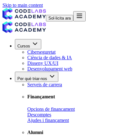
Skip to main content
Sol·licita ara
Cursos
Ciberseguretat
Ciència de dades & IA
Disseny UX/UI
Desenvolupament web
Per què triar-nos
Serveis de carrera
Finançament
Opcions de finançament
Descomptes
Ajudes i finançament
Alumni