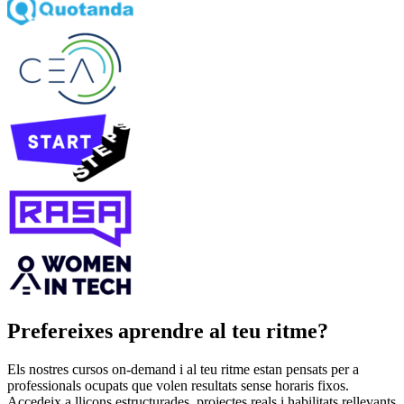
Prefereixes aprendre al teu ritme?
Els nostres cursos on‑demand i al teu ritme estan pensats per a
professionals ocupats que volen resultats sense horaris fixos.
Accedeix a lliçons estructurades, projectes reals i habilitats rellevants