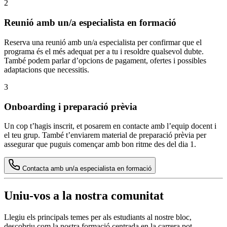
2
Reunió amb un/a especialista en formació
Reserva una reunió amb un/a especialista per confirmar que el
programa és el més adequat per a tu i resoldre qualsevol dubte.
També podem parlar d’opcions de pagament, ofertes i possibles
adaptacions que necessitis.
3
Onboarding i preparació prèvia
Un cop t’hagis inscrit, et posarem en contacte amb l’equip docent i
el teu grup. També t’enviarem material de preparació prèvia per
assegurar que puguis començar amb bon ritme des del dia 1.
Contacta amb un/a especialista en formació
Uniu-vos a la nostra comunitat
Llegiu els principals temes per als estudiants al nostre bloc,
descobriu com la nostra formació centrada en la carrera pot