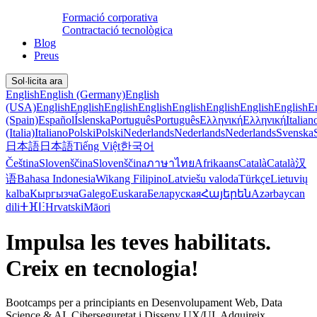
Formació corporativa
Contractació tecnològica
Blog
Preus
Sol·licita ara
English
English (Germany)
English
(USA)
English
English
English
English
English
English
English
English
E
(Spain)
Español
Íslenska
Português
Português
Ελληνική
Ελληνική
Italian
(Italia)
Italiano
Polski
Polski
Nederlands
Nederlands
Nederlands
Svenska
日本語
日本語
Tiếng Việt
한국어
Čeština
Slovenščina
Slovenščina
ภาษาไทย
Afrikaans
Català
Català
汉
语
Bahasa Indonesia
Wikang Filipino
Latviešu valoda
Türkçe
Lietuvių
kalba
Кыргызча
Galego
Euskara
Беларуская
Հայերեն
Azərbaycan
dili
ⵜⴼⵏⵗ
Hrvatski
Māori
Impulsa les teves habilitats.
Creix en tecnologia!
Bootcamps per a principiants en Desenvolupament Web, Data
Science & AI, Ciberseguretat i Disseny UX/UI. Adquireix