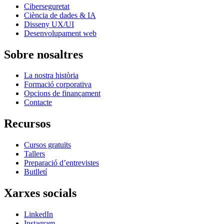
Ciberseguretat
Ciència de dades & IA
Disseny UX/UI
Desenvolupament web
Sobre nosaltres
La nostra història
Formació corporativa
Opcions de finançament
Contacte
Recursos
Cursos gratuïts
Tallers
Preparació d’entrevistes
Butlletí
Xarxes socials
LinkedIn
Instagram