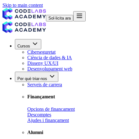
Skip to main content
Sol·licita ara
Cursos
Ciberseguretat
Ciència de dades & IA
Disseny UX/UI
Desenvolupament web
Per què triar-nos
Serveis de carrera
Finançament
Opcions de finançament
Descomptes
Ajudes i finançament
Alumni