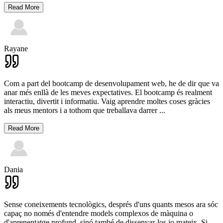
Read More
Rayane
Com a part del bootcamp de desenvolupament web, he de dir que va
anar més enllà de les meves expectatives. El bootcamp és realment
interactiu, divertit i informatiu. Vaig aprendre moltes coses gràcies
als meus mentors i a tothom que treballava darrer
...
Read More
Dania
Sense coneixements tecnològics, després d'uns quants mesos ara sóc
capaç no només d'entendre models complexos de màquina o
d'aprenentatge profund, sinó també de dissenyar-los jo mateix. Si