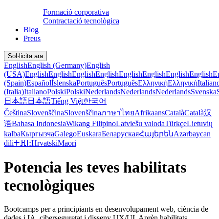
Formació corporativa
Contractació tecnològica
Blog
Preus
Sol·licita ara
English
English (Germany)
English
(USA)
English
English
English
English
English
English
English
English
E
(Spain)
Español
Íslenska
Português
Português
Ελληνική
Ελληνική
Italian
(Italia)
Italiano
Polski
Polski
Nederlands
Nederlands
Nederlands
Svenska
日本語
日本語
Tiếng Việt
한국어
Čeština
Slovenščina
Slovenščina
ภาษาไทย
Afrikaans
Català
Català
汉
语
Bahasa Indonesia
Wikang Filipino
Latviešu valoda
Türkçe
Lietuvių
kalba
Кыргызча
Galego
Euskara
Беларуская
Հայերեն
Azərbaycan
dili
ⵜⴼⵏⵗ
Hrvatski
Māori
Potencia les teves habilitats
tecnològiques
Bootcamps per a principiants en desenvolupament web, ciència de
dades i IA, ciberseguretat i disseny UX/UI. Aprèn habilitats