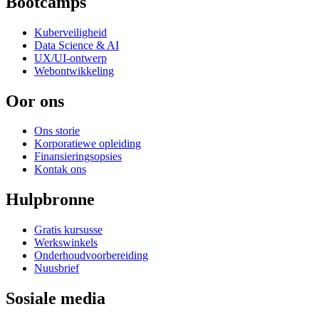
Bootcamps
Kuberveiligheid
Data Science & AI
UX/UI-ontwerp
Webontwikkeling
Oor ons
Ons storie
Korporatiewe opleiding
Finansieringsopsies
Kontak ons
Hulpbronne
Gratis kursusse
Werkswinkels
Onderhoudvoorbereiding
Nuusbrief
Sosiale media