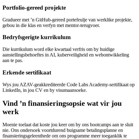
Portfolio-gereed projekte
Gradueer met ’n GitHub-gereed portefeulje van werklike projekte,
gebou in die klas en verfyn met mentor-terugvoer.
Bedryfsgerigte kurrikulum
Die kurrikulum word elke kwartaal verfris om by huidige
aanstellingsbehoeftes in AI, kuberveiligheid en webontwikkeling
aan te pas.
Erkende sertifikaat
Wys jou AZAV-geakkrediteerde Code Labs Academy-sertifikaat op
LinkedIn, in jou CV en by visumaansoeke.
Vind ’n finansieringsopsie wat vir jou
werk
Moenie toelaat dat koste jou keer om by ons bootcamps aan te sluit
nie. Ons ondersoek voortdurend buigsame betalingsplanne en
finansieringsgeleenthede om ons programme meer toeganklik te