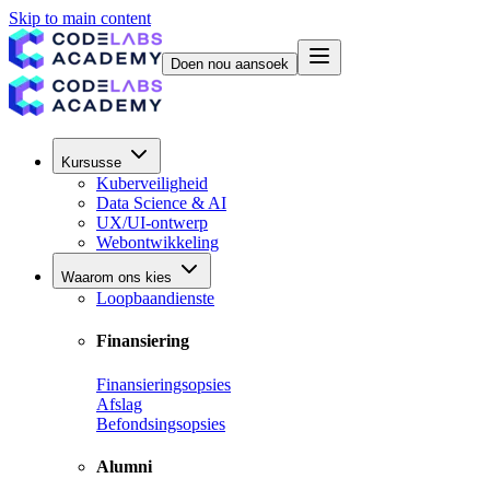
Skip to main content
Doen nou aansoek
Kursusse
Kuberveiligheid
Data Science & AI
UX/UI-ontwerp
Webontwikkeling
Waarom ons kies
Loopbaandienste
Finansiering
Finansieringsopsies
Afslag
Befondsingsopsies
Alumni