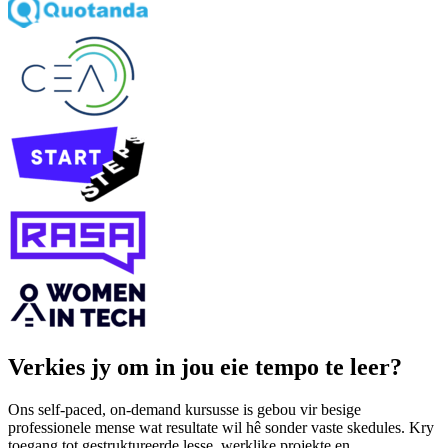
Verkies jy om in jou eie tempo te leer?
Ons self-paced, on-demand kursusse is gebou vir besige
professionele mense wat resultate wil hê sonder vaste skedules. Kry
toegang tot gestruktureerde lesse, werklike projekte en