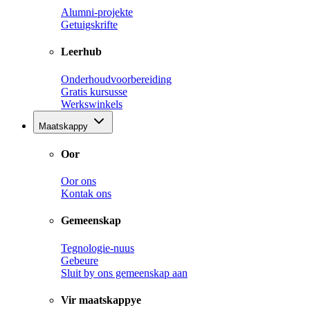
Alumni-projekte
Getuigskrifte
Leerhub
Onderhoudvoorbereiding
Gratis kursusse
Werkswinkels
Maatskappy
Oor
Oor ons
Kontak ons
Gemeenskap
Tegnologie-nuus
Gebeure
Sluit by ons gemeenskap aan
Vir maatskappye