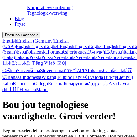
Korporatiewe opleiding
Tegnologie-werwing
Blog
Pryse
Doen nou aansoek
English
English (Germany)
English
(USA)
English
English
English
English
English
English
English
English
E
(Spain)
Español
Íslenska
Português
Português
Ελληνική
Ελληνική
Italian
(Italia)
Italiano
Polski
Polski
Nederlands
Nederlands
Nederlands
Svenska
日本語
日本語
Tiếng Việt
한국어
Čeština
Slovenščina
Slovenščina
ภาษาไทย
Afrikaans
Català
Català
汉
语
Bahasa Indonesia
Wikang Filipino
Latviešu valoda
Türkçe
Lietuvių
kalba
Кыргызча
Galego
Euskara
Беларуская
Հայերեն
Azərbaycan
dili
ⵜⴼⵏⵗ
Hrvatski
Māori
Bou jou tegnologiese
vaardighede. Groei verder!
Beginner-vriendelike bootcamps in webontwikkeling, data-
wetenskap en AI, kuberveiligheid en UX/UI-ontwerp. Bou praktiese