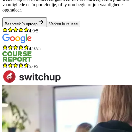
vaardighede en 'n portefeulje, of jy nou begin of jou vaardighede
opgradeer.
Bespreek 'n oproep
Verken kursusse
4.9/5
4.97/5
5.0/5