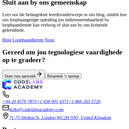
Sluit aan by ons gemeenskap
Lees oor die belangrikste leerderonderwerpe in ons blog, ontdek hoe
ons loopbaangerigte opleiding jou indiensneembaarheid by
loopbaandienste kan verhoog of sluit aan by ons komende
geleenthede.
Blog
Loopbaandienste
Nuus
Gereed om jou tegnologiese vaardighede
op te gradeer?
Doen nou aansoek
Bespreek 'n oproep
+44 20 4579 7873
+1 438 901 4371
+1 866 265 5720
hello@codelabsacademy.com
71-75 Shelton St, London WC2H 9JQ, United Kingdom