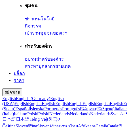
ชุมชน
ข่าวเทคโนโลยี
กิจกรรม
เข้าร่วมชุมชนของเรา
สำหรับองค์กร
อบรมสำหรับองค์กร
สรรหาบุคลากรสายเทค
บล็อก
ราคา
สมัครเลย
English
English (Germany)
English
(USA)
English
English
English
English
English
English
English
English
E
(Spain)
Español
Íslenska
Português
Português
Ελληνική
Ελληνική
Italian
(Italia)
Italiano
Polski
Polski
Nederlands
Nederlands
Nederlands
Svenska
日本語
日本語
Tiếng Việt
한국어
Čeština
Slovenščina
Slovenščina
ภาษาไทย
Afrikaans
Català
Català
汉