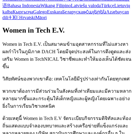
语
Bahasa Indonesia
Wikang Filipino
Latviešu valoda
Türkçe
Lietuvių
kalba
Кыргызча
Galego
Euskara
Беларуская
Հայերեն
Azərbaycan
dili
ⵜⴼⵏⵗ
Hrvatski
Māori
Women in Tech E.V.
Women in Tech E.V. เป็นสมาคมข้ามอุตสาหกรรมที่ไม่แสวงหา
ผลกำไรในภูมิภาค DACH โดยมีจุดประสงค์ในการดึงดูดและส่ง
เสริม Women in TechNICAL วิชาชีพและทำให้มองเห็นได้ชัดเจน
ขึ้น
วิสัยทัศน์ของพวกเขาคือ: เทคโนโลยีมีรูปร่างเท่ากันโดยทุกเพศ
พวกเขาต้องการมีส่วนร่วมในสังคมที่เท่าเทียมและมีความหลาก
หลายมากขึ้นและกระตุ้นให้เด็กหญิงและผู้หญิงโดยเฉพาะอย่าง
ยิ่งในการเรียนวิชาเทคนิค
ด้วยเหตุนี้ Women in Tech E.V จัดระเบียบกิจกรรมดิจิทัลและท้อง
ถิ่นแสดงแบบจำลองบทบาทและสร้างเครือข่ายที่แข็งแกร่งและ
หลากหลายของ บริษัท สถาบันการศึกษาและองค์กรอื่น ๆ ใน