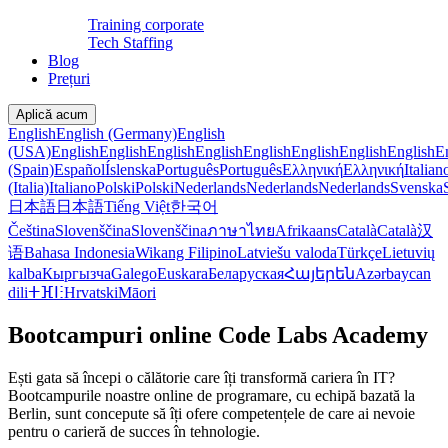
Training corporate
Tech Staffing
Blog
Prețuri
Aplică acum
English
English (Germany)
English
(USA)
English
English
English
English
English
English
English
English
E
(Spain)
Español
Íslenska
Português
Português
Ελληνική
Ελληνική
Italian
(Italia)
Italiano
Polski
Polski
Nederlands
Nederlands
Nederlands
Svenska
日本語
日本語
Tiếng Việt
한국어
Čeština
Slovenščina
Slovenščina
ภาษาไทย
Afrikaans
Català
Català
汉
语
Bahasa Indonesia
Wikang Filipino
Latviešu valoda
Türkçe
Lietuvių
kalba
Кыргызча
Galego
Euskara
Беларуская
Հայերեն
Azərbaycan
dili
ⵜⴼⵏⵗ
Hrvatski
Māori
Bootcampuri online Code Labs Academy
Ești gata să începi o călătorie care îți transformă cariera în IT?
Bootcampurile noastre online de programare, cu echipă bazată la
Berlin, sunt concepute să îți ofere competențele de care ai nevoie
pentru o carieră de succes în tehnologie.