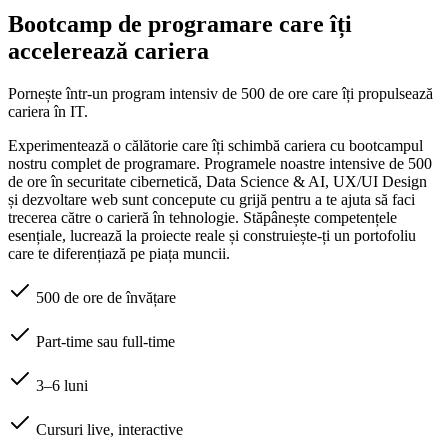
Bootcamp de programare care îți
accelerează cariera
Pornește într-un program intensiv de 500 de ore care îți propulsează
cariera în IT.
Experimentează o călătorie care îți schimbă cariera cu bootcampul
nostru complet de programare. Programele noastre intensive de 500
de ore în securitate cibernetică, Data Science & AI, UX/UI Design
și dezvoltare web sunt concepute cu grijă pentru a te ajuta să faci
trecerea către o carieră în tehnologie. Stăpânește competențele
esențiale, lucrează la proiecte reale și construiește-ți un portofoliu
care te diferențiază pe piața muncii.
500 de ore de învățare
Part-time sau full-time
3–6 luni
Cursuri live, interactive