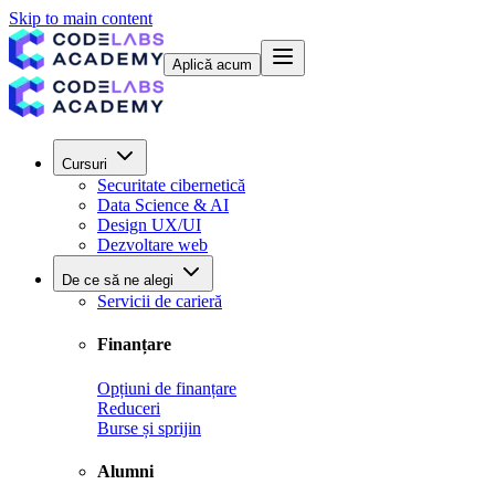
Skip to main content
Aplică acum
Cursuri
Securitate cibernetică
Data Science & AI
Design UX/UI
Dezvoltare web
De ce să ne alegi
Servicii de carieră
Finanțare
Opțiuni de finanțare
Reduceri
Burse și sprijin
Alumni