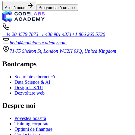
Aplică acum
Programează un apel
+44 20 4579 7873
+1 438 901 4371
+1 866 265 5720
hello@codelabsacademy.com
71-75 Shelton St, London WC2H 9JQ, United Kingdom
Bootcamps
Securitate cibernetică
Data Science & AI
Design UX/UI
Dezvoltare web
Despre noi
Povestea noastră
Training corporate
Opțiuni de finanțare
Contactați-ne