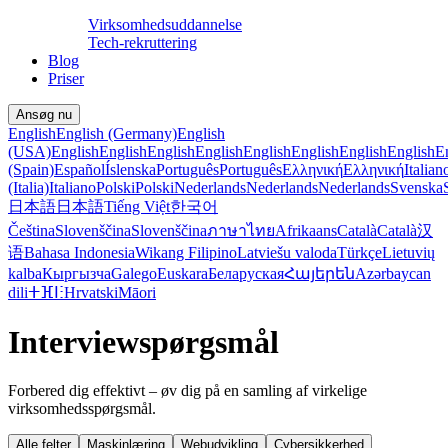
Virksomhedsuddannelse
Tech-rekruttering
Blog
Priser
Ansøg nu
English
English (Germany)
English
(USA)
English
English
English
English
English
English
English
English
E
(Spain)
Español
Íslenska
Português
Português
Ελληνική
Ελληνική
Italian
(Italia)
Italiano
Polski
Polski
Nederlands
Nederlands
Nederlands
Svenska
日本語
日本語
Tiếng Việt
한국어
Čeština
Slovenščina
Slovenščina
ภาษาไทย
Afrikaans
Català
Català
汉
语
Bahasa Indonesia
Wikang Filipino
Latviešu valoda
Türkçe
Lietuvių
kalba
Кыргызча
Galego
Euskara
Беларуская
Հայերեն
Azərbaycan
dili
ⵜⴼⵏⵗ
Hrvatski
Māori
Interview­spørgsmål
Forbered dig effektivt – øv dig på en samling af virkelige
virksomhedsspørgsmål.
Alle felter
Maskinlæring
Webudvikling
Cybersikkerhed