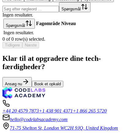
Spørgsmål
Ingen resultater.
Fagområde
Niveau
Spørgsmål
Ingen resultater.
0
of
0
row(s) selected.
Tidligere
Næste
Klar til at opgradere dine tech-
færdigheder?
Ansøg nu
Book et opkald
+44 20 4579 7873
+1 438 901 4371
+1 866 265 5720
hello@codelabsacademy.com
71-75 Shelton St, London WC2H 9JQ, United Kingdom