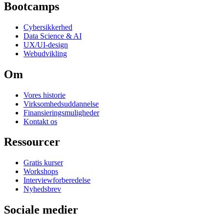
Bootcamps
Cybersikkerhed
Data Science & AI
UX/UI-design
Webudvikling
Om
Vores historie
Virksomhedsuddannelse
Finansieringsmuligheder
Kontakt os
Ressourcer
Gratis kurser
Workshops
Interviewforberedelse
Nyhedsbrev
Sociale medier