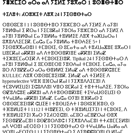
ⵢⴻⵣⵎⵉⵔ ⴰⵔⴰ ⴰⴷ ⵢⵉⵍⵉ ⵢⵓⴳⴰⵔ 1 ⵓⵙⴻⴱⵜⴻⵔ
ⵜⵉⴷⴻⵜ: ⵃⵔⴻⵣⵉⵜ ⴷⴻⴳ 24 ⵏ ⵢⵉⵙⴻⴱⵜⴰⵔ
ⵔⴻⵙⵓⵎⴻ ⵏ 1 ⵏ ⵓⵙⴻⴱⵜⴻⵔ ⵢⴻⵣⵎⴻⵔ ⴰⴷ ⵢⵉⵍⵉ ⴷ ⴰⵢⴻⵏ
ⵢⴻⵍⵀⴰⵏ ⵉ ⴽⵔⴰ ⵏ ⵢⵉⵎⵓⴽⴰⵏ ⵢⴻⵔⵏⴰ ⵢⴻⵣⵎⴻⵔ ⴰⴷ ⵢⵉⵍⵉ ⴷ
ⴰⵢⴻⵏ ⵢⴻⵍⵀⴰⵏ ⵎⴰ ⵢⴻⵍⵍⴰ ⵜⴻⵍⵍⵉⴹ ⴷⴻⴳ ⵜⴰⵣⵡⴰⵔⴰ ⵏ
ⵓⵅⴻⴷⴷⵉⵎⵉⴽ. ⵎⴰⵛⴰ ⵎⴰ ⵢⴻⵍⵍⴰ ⵜⴻⵙⵄⵉⴹ 5+ ⵏ
ⵢⵉⵙⴻⴳⴳⴰⵙⴻⵏ ⵏ ⵜⵎⵓⵙⵏⵉ, ⵙ ⵓⵎⴰⵜⴰ ⴰⴷ ⵜⴻⵃⵡⴰⴵⴻⴹ ⵓⴳⴰⵔ ⵏ
ⵡⴻⵎⴽⴰⵏ ⴰⴽⴽⴻⵏ ⴰⴷ ⴷⵜⴻⵙⵙⴻⴽⵏⴻⴹ ⴰⴽⴽⴻⵏ ⵉⵍⴰⵇ
ⵜⵉⵣⴻⵎⵎⴰⵔⵉⴽ ⴷ ⵜⵎⵓⵙⵏⵉⵉⵏⴻⴽ. Tipikal 24 ⵏ ⵢⵉⵙⴻⴱⵜⴰⵔ ⴷ
ⴰⵢⴻⵏ ⵢⴻⵍⵀⴰⵏ ⵉ ⵓⵎⵙⴻⴹⵔⵓ ⵢⴻⵙⵄⴰⵏ ⵜⵎⵓⵙⵏⵉ. ⵎⴰⵛⴰ, ⴰⵢⴰ
ⵓⵔ ⴷⵢⴻⵇⵇⴰⵔ ⴰⵔⴰ ⴱⴻⵍⵍⵉ ⵉⵍⴰⵇ ⴰⴷ ⵜⴻⵙⵙⴻⴽⵛⴻⵎⴹ
KULLEC ⴷⴻⴳ ⵔⴻⵙⵓⵎⴻⵉⵏⴻⴽ. ⵉⵍⴰⵇ ⴰⴷ ⵜⵉⵍⵉⴹ ⴷ
hyperselective ⵖⴻⴼ ⵓⴼⵔⴰⵏ ⴽⴰⵏ ⵏ ⵢⵉⵅⴻⴷⴷⵉⵎⴻⵏ ⴷ
ⵜⵎⵓⵖⵍⵉⵡⵉⵏ ⵉⵛⵓⴷⴷⴻⵏ ⵖⴻⵔ ⵓⵎⴽⴰⵏ ⵉ ⵜⴻⵜⵜⵏⴰⴷⵉⴹ. ⵢⴻⵔⵏⴰ
ⵙⵇⴻⴷⵛⴻⴹ ⴰⴽⴽⴻⵏ ⴰⴷ ⴷⵜⴻⵙⵙⴻⴽⵏⴻⴹ ⵜⵉⵖⴰⵡⵙⵉⵡⵉⵏ ⵙ
ⵜⵖⴰⵡⵍⴰ ⴰⴽⴽⴻⵏ ⵉⵍⴰⵇ. ⵎⴰⵛⴰ ⵙⵢⴻⵏ ⴻⴼⴽⴰⵙ ⵉ
ⵔⴻⵙⵓⵎⴻⵉⵏⴻⴽ ⵛⵡⵉⵟ ⵏ ⵜⴻⵙⵡⵉⵄⵜ ⵏ ⵓⵙⵏⵓⴼⴼⴻⵙ, ⵙ
ⵜⴼⴻⵍⵡⵉⵜ ⵏ 1112 ⵏ ⵜⵏⴻⵇⴹⵉⵏ, ⵙ ⵜⴼⴻⵍⵡⵉⵢⵉⵏ ⵏ ⵜⵎⵓⵙⵏⵉ, ⴷ
ⵜⴼⴻⵍⵡⵉⵢⵉⵏ ⴳⴰⵔ ⵢⵉⵃⵔⵉⵛⴻⵏ. ⴰⵎⵓⵔ ⴰⵎⴻⵇⵔⴰⵏ ⵙⴻⴳ
ⵢⵉⵙⴻⵇⵇⴰⵎⴻⵏ ⵏ ⵓⵙⵇⴻⵔⴷⴻⵛ ⵏ ⵢⵉⵅⴻⴷⴷⴰⵎⴻⵏ ⵜⵜⵃⴻⵎⵎⵉⵍⴻⵏ
ⴰⴷ ⵖⵔⴻⵏ ⴰⴹⵔⵉⵙ ⵏ 3 ⵏ ⵢⵉⵙⴻⴱⵜⴰⵔ ⵙ ⵜⵖⴰⵡⵍⴰ ⵡⴰⵍⴰ ⴰⴷ
ⵖⵔⴻⵏ ⴰⴹⵔⵉⵙ ⵏ 1 ⵏ ⵢⵉⵙⴻⴱⵜⴰⵔ ⵉ ⴷⵢⴻⵞⵞⵓⵔⴻⵏ ⵙ ⵍⵊⴰⵎ