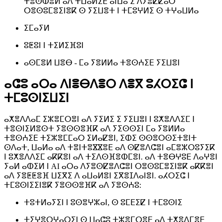
ⵜⴻⵙⵀⴻⵍ ⴰⴷ ⵜⵡⴰⵍⵉⴹ ⴰⵏⵡⴰ ⵉ ⴷⵢⴻⵇⵇⴰⵔ
ⵔⴻⵙⵓⵎⴻⵉⵏⴻⴽ ⵙ ⵢⵉⵡⴻⵜ ⵏ ⵜⵎⵓⵖⵍⵉ ⵙ ⵜⵖⴰⵡⵍⴰ
ⵉⵎⴰⵢⵍ
ⵓⵟⵓⵏ ⵏ ⵜⵉⵍⵉⴼⵓⵏ
ⴰⵙⵎⴻⵍ ⵡⴻⴱ - ⵎⴰ ⵢⴻⵍⵍⴰ ⵜⴻⵙⵄⵉⴹ ⵢⵉⵡⴻⵏ
ⴰⵛⵓ ⴰⵔⴰ ⴷⵏⴻⴱⴷⴻⵔ ⴷⴻⴳ ⵓⵃⵔⵉⵛ ⵏ
ⵜⵎⵓⵙⵏⵉⵡⵉⵏ
ⴰⵅⴻⴷⴷⴰⵎ ⵉⵣⴻⵎⵔⴻⵏ ⴰⴷ ⵢⵉⵍⵉ ⵉ ⵢⵉⵡⴻⵏ ⵏ ⵓⵅⴻⴷⴷⵉⵎ ⵏ
ⵜⴻⵙⵏⵉⵍⴻⵙⵜ ⵢⴻⵙⵙⴻⴼⴽ ⴰⴷ ⵢⵉⵙⵙⵉⵏ ⵎⴰ ⵢⴻⵍⵍⴰ
ⵜⴻⵙⵄⵉⴹ ⵜⵉⵣⴻⵎⵎⴰⵔ ⵉⵍⴰⵇⴻⵏ, ⵉⵀⵉ ⵙⵙⴻⵔⵙⵉⵜⴻⵏⵜ
ⵙⴷⴰⵜ, ⵡⴰⵍⴰ ⴰⴷ ⵜⴻⵏⵜⴻⴵⴵⴻⴹ ⴰⴷ ⵙⵇⴻⴷⵛⴻⵏ ⴰⵎⴻⵣⵔⵓⵢⵉⴽ
ⵏ ⵓⵅⴻⴷⴷⵉⵎ ⴰⴽⴽⴻⵏ ⴰⴷ ⵜⵉⴷⵙⴼⴻⵀⵎⴻⵏ. ⴰⴷ ⵜⴻⴱⵖⵓⴹ ⴷⴰⵖⴻⵏ
ⵢⴰⵍ ⴰⵀⵉⵍ ⵏ AI ⴰⵔⴰ ⴷⵢⴻⵙⵇⴻⴷⵛⴻⵏ ⵔⴻⵙⵓⵎⴻⵉⵏⴻⴽ ⴰⴽⴽⴻⵏ
ⴰⴷ ⵢⴻⵟⵟⴻⴼ ⵡⵉⴳⵉ ⴷ ⴰⵡⴰⵍⴻⵏ ⵉⴳⴻⵊⴷⴰⵏⴻⵏ. ⴰⵃⵔⵉⵛ ⵏ
ⵜⵎⵓⵙⵏⵉⵉⵏⴻⴽ ⵢⴻⵙⵙⴻⴼⴽ ⴰⴷ ⵢⴻⵙⵄⵓ:
ⵜⵓⵜⵍⴰⵢⵉⵏ ⵏ ⵓⵙⴻⵖⵣⴰⵏ, ⵙ ⵓⵎⴹⵉⵇ ⵏ ⵜⵎⵓⵙⵏⵉ
ⵜⵉⵖⴻⵔⵖⴰⵔⵉⵏ ⵙ ⵡⴰⵛⵓ ⵜⵣⴻⵎⵔⴻⴹ ⴰⴷ ⵜⵅⴻⴷⵎⴻⴹ