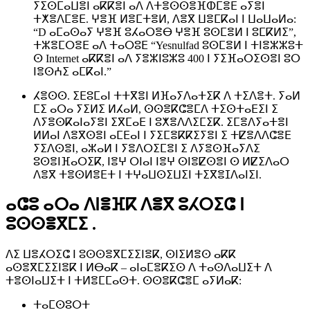
ⵢⵉⵙⵎⴰⵡⴻⵏ ⴰⴽⴽⴻⵏ ⴰⴷ ⴷⵜⴻⵙⵙⴻⴼⵀⵎⴻⴹ ⴰⵢⴻⵏ
ⵜⵅⴻⴷⵎⴻⴹ. ⵖⴻⴼ ⵍⴻⵎⵜⴻⵍ, ⴷⴻⴳ ⵡⴻⵎⴽⴰⵏ ⵏ ⵡⴰⵡⴰⵍⴰ:
“D ⴰⵎⴰⵙⴰⵢ ⵖⴻⴼ ⵓⵃⴰⵔⴻⴱ ⵖⴻⴼ ⵓⵙⵎⴻⵍ ⵏ ⵓⵎⴽⵍⵉ”,
ⵜⵣⴻⵎⵔⴻⴹ ⴰⴷ ⵜⴰⵔⵓⴹ “Yesnulfad ⵓⵙⵎⴻⵍ ⵏ ⵜⵏⴻⵣⵣⵓⵜ
ⵙ Internet ⴰⴽⴽⴻⵏ ⴰⴷ ⵢⴻⵣⵏⵓⵣⵓ 400 ⵏ ⵢⵉⴼⴰⵔⵉⵙⴻⵏ ⵓⵔ
ⵏⴻⵙⵄⵉ ⴰⵎⴽⴰⵏ.”
ⵃⴻⵙⵙ. ⵉⴹⵓⵎⴰⵏ ⵜⵜⴳⴻⵏ ⵍⴼⴰⵢⴷⴰⵜⵉⴽ ⴷ ⵜⵉⴷⴻⵜ. ⵢⴰⵍ
ⵎⵉ ⴰⵔⴰ ⵢⵉⵍⵉ ⵍⵃⴰⵍ, ⵙⵙⴻⴽⵛⴻⵎⴷ ⵜⵉⵙⵜⴰⴹⵉⵏ ⵉ
ⴷⵢⴻⵙⴽⴰⵏⴰⵢⴻⵏ ⵉⴳⵎⴰⴹ ⵏ ⵓⵅⴻⴷⴷⵉⵎⵉⴽ. ⵉⵎⴻⴷⵢⴰⵜⴻⵏ
ⵍⵍⴰⵏ ⴷⴻⴳⵙⴻⵏ ⴰⵎⴹⴰⵏ ⵏ ⵢⵉⵎⴻⴽⴽⵉⵢⴻⵏ ⵉ ⵜⵇⴻⴷⴷⵛⴻⴹ
ⵢⵉⴷⵙⴻⵏ, ⴰⵣⴰⵍ ⵏ ⵢⴻⴷⵔⵉⵎⴻⵏ ⵉ ⴷⵢⴻⵙⴼⴰⵢⴷⵉ
ⵓⵙⴻⵏⴼⴰⵔⵉⴽ, ⵏⴻⵖ ⵔⵏⴰⵏ ⵏⴻⵖ ⵙⵏⴻⵇⵙⴻⵏ ⵙ ⵍⵇⵉⴷⴰⵔ
ⴷⴻⴳ ⵜⴻⵙⵍⴻⴹⵜ ⵏ ⵜⵖⴰⵡⵙⵉⵡⵉⵏ ⵜⵉⴳⴻⵊⴷⴰⵏⵉⵏ.
ⴰⵛⵓ ⴰⵔⴰ ⴷⵏⴻⴼⴽ ⴷⴻⴳ ⵓⵃⵔⵉⵛ ⵏ
ⵓⵙⵙⴻⴳⵎⵉ .
ⴷⵉ ⵡⴻⵃⵔⵉⵛ ⵏ ⵓⵙⵙⴻⴳⵎⵉⵉⵏⴻⴽ, ⵙⵏⵉⵍⴻⵙ ⴰⴽⴽ
ⴰⵙⴻⴳⵎⵉⵉⵏⴻⴽ ⵏ ⵍⴱⴰⴽ – ⴰⵏⴰⵎⴻⴽⵉⵙ ⴷ ⵜⴰⵙⴷⴰⵡⵉⵜ ⴷ
ⵜⴻⵙⵏⴰⵡⵉⵜ ⵏ ⵜⵍⴻⵎⵎⴰⵙⵜ. ⵙⵙⴻⴽⵛⴻⵎ ⴰⵢⵍⴰⴽ:
ⵜⴰⵎⵙⵓⵔⵜ