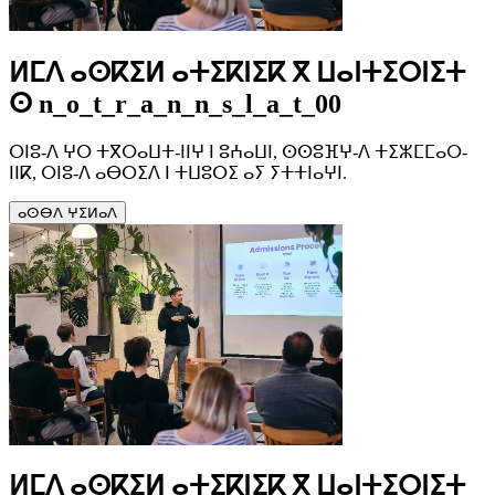
ⵍⵎⴷ ⴰⵙⴽⵉⵍ ⴰⵜⵉⴽⵏⵉⴽ ⴳ ⵡⴰⵏⵜⵉⵔⵏⵉⵜ
ⵙ n_o_t_r_a_n_n_s_l_a_t_00
ⵔⵏⵓ-ⴷ ⵖⵔ ⵜⴳⵔⴰⵡⵜ-ⵏⵏⵖ ⵏ ⵓⵄⴰⵡⵏ, ⵙⵙⵓⴼⵖ-ⴷ ⵜⵉⵣⵎⵎⴰⵔ-
ⵏⵏⴽ, ⵔⵏⵓ-ⴷ ⴰⴱⵔⵉⴷ ⵏ ⵜⵡⵓⵔⵉ ⴰⵢ ⵢⵜⵜⵏⴰⵖⵏ.
ⴰⵙⴱⴷ ⵖⵉⵍⴰⴷ
ⵍⵎⴷ ⴰⵙⴽⵉⵍ ⴰⵜⵉⴽⵏⵉⴽ ⴳ ⵡⴰⵏⵜⵉⵔⵏⵉⵜ