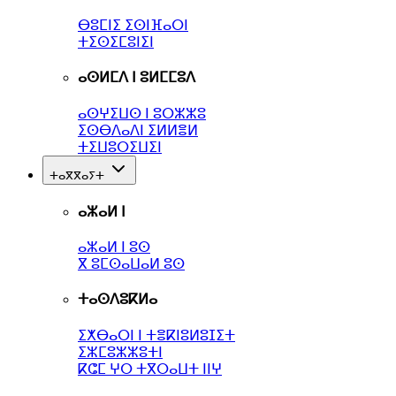
ⴱⵓⵎⵏⵉ ⵉⵙⵏⴼⴰⵔⵏ
ⵜⵉⵙⵉⵎⵓⵏⵉⵏ
ⴰⵙⵍⵎⴷ ⵏ ⵓⵍⵎⵎⵓⴷ
ⴰⵙⵖⵉⵡⵙ ⵏ ⵓⵔⵣⵣⵓ
ⵉⵙⴱⴷⴰⴷⵏ ⵉⵍⵍⴻⵍ
ⵜⵉⵡⵓⵔⵉⵡⵉⵏ
ⵜⴰⴳⴳⴰⵢⵜ
ⴰⵣⴰⵍ ⵏ
ⴰⵣⴰⵍ ⵏ ⵓⵙ
ⴳ ⵓⵎⵙⴰⵡⴰⵍ ⵓⵙ
ⵜⴰⵙⴷⵓⴽⵍⴰ
ⵉⵅⴱⴰⵔⵏ ⵏ ⵜⴻⴽⵏⵓⵍⵓⵊⵉⵜ
ⵉⵣⵎⵓⵣⵣⵓⵜⵏ
ⴽⵛⵎ ⵖⵔ ⵜⴳⵔⴰⵡⵜ ⵏⵏⵖ