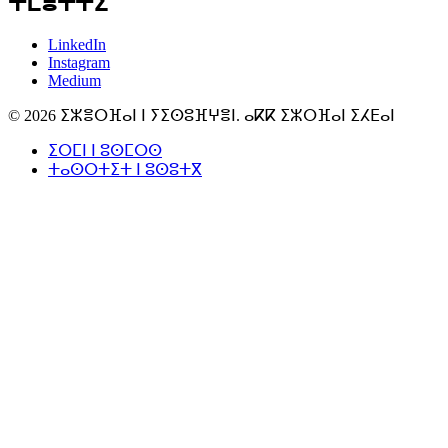
ⵜⵎⴻⵜⵜⵉ
LinkedIn
Instagram
Medium
© 2026 ⵉⵣⴻⵔⴼⴰⵏ ⵏ ⵢⵉⵙⵓⴼⵖⴻⵏ. ⴰⴽⴽ ⵉⵣⵔⴼⴰⵏ ⵉⵃⴹⴰⵏ
ⵉⵔⵎⵏ ⵏ ⵓⵙⵎⵔⵙ
ⵜⴰⵙⵔⵜⵉⵜ ⵏ ⵓⵙⵓⵜⴳ