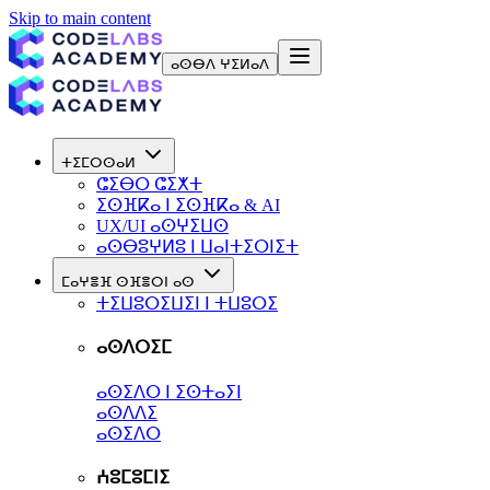
Skip to main content
ⴰⵙⴱⴷ ⵖⵉⵍⴰⴷ
ⵜⵉⵎⵔⵙⴰⵍ
ⵛⵉⴱⵔ ⵛⵉⵅⵜ
ⵉⵙⴼⴽⴰ ⵏ ⵉⵙⴼⴽⴰ & AI
UX/UI ⴰⵙⵖⵉⵡⵙ
ⴰⵙⴱⵓⵖⵍⵓ ⵏ ⵡⴰⵏⵜⵉⵔⵏⵉⵜ
ⵎⴰⵖⴻⴼ ⵙⴼⴻⵔⵏ ⴰⵙ
ⵜⵉⵡⵓⵔⵉⵡⵉⵏ ⵏ ⵜⵡⵓⵔⵉ
ⴰⵙⴷⵔⵉⵎ
ⴰⵙⵉⴷⵔ ⵏ ⵉⵙⵜⴰⵢⵏ
ⴰⵙⴷⴷⵉ
ⴰⵙⵉⴷⵔ
ⵄⵓⵎⵓⵎⵏⵉ