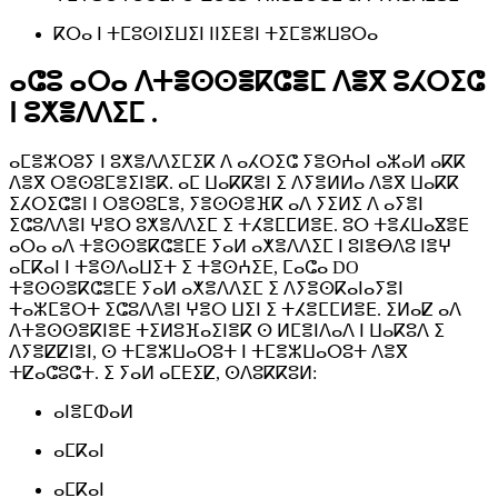
ⴽⵔⴰ ⵏ ⵜⵎⵓⵙⵏⵉⵡⵉⵏ ⵏⵏⵉⴹⴻⵏ ⵜⵉⵎⴻⵣⵡⵓⵔⴰ
ⴰⵛⵓ ⴰⵔⴰ ⴷⵜⴻⵙⵙⴻⴽⵛⴻⵎ ⴷⴻⴳ ⵓⵃⵔⵉⵛ
ⵏ ⵓⵅⴻⴷⴷⵉⵎ .
ⴰⵎⴻⵣⵔⵓⵢ ⵏ ⵓⵅⴻⴷⴷⵉⵎⵉⴽ ⴷ ⴰⵃⵔⵉⵛ ⵢⴻⵙⵄⴰⵏ ⴰⵣⴰⵍ ⴰⴽⴽ
ⴷⴻⴳ ⵔⴻⵙⵓⵎⴻⵉⵏⴻⴽ. ⴰⵎ ⵡⴰⴽⴽⴻⵏ ⵉ ⴷⵢⴻⵍⵍⴰ ⴷⴻⴳ ⵡⴰⴽⴽ
ⵉⵃⵔⵉⵛⴻⵏ ⵏ ⵔⴻⵙⵓⵎⴻ, ⵢⴻⵙⵙⴻⴼⴽ ⴰⴷ ⵢⵉⵍⵉ ⴷ ⴰⵢⴻⵏ
ⵉⵛⵓⴷⴷⴻⵏ ⵖⴻⵔ ⵓⵅⴻⴷⴷⵉⵎ ⵉ ⵜⵃⴻⵎⵎⵍⴻⴹ. ⵓⵔ ⵜⴻⵃⵡⴰⴵⴻⴹ
ⴰⵔⴰ ⴰⴷ ⵜⴻⵙⵙⴻⴽⵛⴻⵎⴹ ⵢⴰⵍ ⴰⵅⴻⴷⴷⵉⵎ ⵏ ⵓⵏⴻⴱⴷⵓ ⵏⴻⵖ
ⴰⵎⴽⴰⵏ ⵏ ⵜⴻⵙⴷⴰⵡⵉⵜ ⵉ ⵜⴻⵙⵄⵉⴹ, ⵎⴰⵛⴰ DO
ⵜⴻⵙⵙⴻⴽⵛⴻⵎⴹ ⵢⴰⵍ ⴰⵅⴻⴷⴷⵉⵎ ⵉ ⴷⵢⴻⵙⴽⴰⵏⴰⵢⴻⵏ
ⵜⴰⵣⵎⴻⵔⵜ ⵉⵛⵓⴷⴷⴻⵏ ⵖⴻⵔ ⵡⵉⵏ ⵉ ⵜⵃⴻⵎⵎⵍⴻⴹ. ⵉⵍⴰⵇ ⴰⴷ
ⴷⵜⴻⵙⵙⴻⴽⵏⴻⴹ ⵜⵉⵍⵓⴼⴰⵉⵏⴻⴽ ⵙ ⵍⵎⴻⵏⴷⴰⴷ ⵏ ⵡⴰⴽⵓⴷ ⵉ
ⴷⵢⴻⵇⵇⵏⴻⵏ, ⵙ ⵜⵎⴻⵣⵡⴰⵔⵓⵜ ⵏ ⵜⵎⴻⵣⵡⴰⵔⵓⵜ ⴷⴻⴳ
ⵜⵇⴰⵛⵓⵛⵜ. ⵉ ⵢⴰⵍ ⴰⵎⴹⵉⵇ, ⵙⴷⵓⴽⴽⵓⵍ:
ⴰⵏⴻⵎⵀⴰⵍ
ⴰⵎⴽⴰⵏ
ⴰⵎⴽⴰⵏ