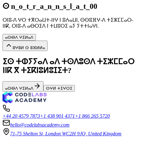
ⵙ n_o_t_r_a_n_n_s_l_a_t_00
ⵔⵏⵓ-ⴷ ⵖⵔ ⵜⴳⵔⴰⵡⵜ-ⵏⵏⵖ ⵏ ⵓⵄⴰⵡⵏ, ⵙⵙⵓⴼⵖ-ⴷ ⵜⵉⵣⵎⵎⴰⵔ-
ⵏⵏⴽ, ⵔⵏⵓ-ⴷ ⴰⴱⵔⵉⴷ ⵏ ⵜⵡⵓⵔⵉ ⴰⵢ ⵢⵜⵜⵏⴰⵖⵏ.
ⴰⵙⴱⴷ ⵖⵉⵍⴰⴷ
ⵓⵖⵓⵍ ⵙ ⵓⴼⵍⵍⴰ
ⵉⵙ ⵜⵀⵢⵢⴰⴷ ⴰⴷ ⵜⵙⴷⵓⵙⴷ ⵜⵉⵣⵎⵎⴰⵔ
ⵏⵏⴽ ⴳ ⵜⵉⴽⵏⵓⵍⵓⵊⵉⵜ?
ⴰⵙⴱⴷ ⵖⵉⵍⴰⴷ
ⵙⵖⵍ ⵜⵉⵖⵔⵉ
+44 20 4579 7873
+1 438 901 4371
+1 866 265 5720
hello@codelabsacademy.com
71-75 Shelton St, London WC2H 9JQ, United Kingdom