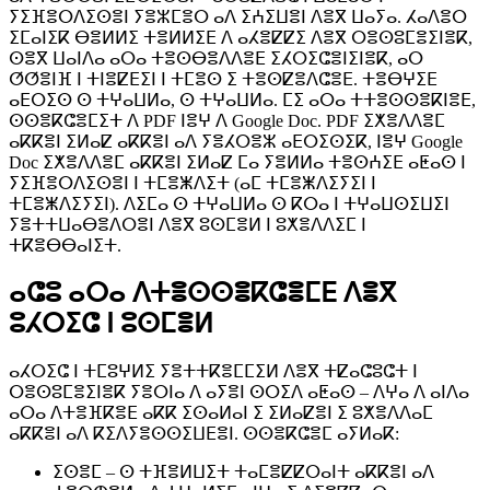
ⵢⵉⴼⴻⵔⴷⵉⵙⴻⵏ ⵢⴻⵣⵎⴻⵔ ⴰⴷ ⵉⵄⵉⵡⴻⵏ ⴷⴻⴳ ⵡⴰⵢⴰ. ⵃⴰⴷⴻⵔ
ⵉⵎⴰⵏⵉⴽ ⴱⴻⵍⵍⵉ ⵜⴻⵍⵍⵉⴹ ⴷ ⴰⵃⴻⵇⵇⵉ ⴷⴻⴳ ⵔⴻⵙⵓⵎⴻⵉⵏⴻⴽ,
ⵙⴻⴳ ⵡⴰⵏⴷⴰ ⴰⵔⴰ ⵜⴻⵙⴱⴻⴷⴷⴻⴹ ⵉⵃⵔⵉⵛⴻⵏⵉⵏⴻⴽ, ⴰⵔ
ⵚⵚⴻⵏⴼ ⵏ ⵜⵏⴻⵇⴹⵉⵏ ⵏ ⵜⵎⴻⵙ ⵉ ⵜⴻⵙⵇⴻⴷⵛⴻⴹ. ⵜⴻⴱⵖⵉⴹ
ⴰⴹⵔⵉⵙ ⵙ ⵜⵖⴰⵡⵍⴰ, ⵙ ⵜⵖⴰⵡⵍⴰ. ⵎⵉ ⴰⵔⴰ ⵜⵜⴻⵙⵙⴻⴽⵏⴻⴹ,
ⵙⵙⴻⴽⵛⴻⵎⵉⵜ ⴷ PDF ⵏⴻⵖ ⴷ Google Doc. PDF ⵉⵅⴻⴷⴷⴻⵎ
ⴰⴽⴽⴻⵏ ⵉⵍⴰⵇ ⴰⴽⴽⴻⵏ ⴰⴷ ⵢⴻⵃⵔⴻⵣ ⴰⴹⵔⵉⵙⵉⴽ, ⵏⴻⵖ Google
Doc ⵉⵅⴻⴷⴷⴻⵎ ⴰⴽⴽⴻⵏ ⵉⵍⴰⵇ ⵎⴰ ⵢⴻⵍⵍⴰ ⵜⴻⵙⵄⵉⴹ ⴰⵟⴰⵙ ⵏ
ⵢⵉⴼⴻⵔⴷⵉⵙⴻⵏ ⵏ ⵜⵎⴻⵥⴷⵉⵜ (ⴰⵎ ⵜⵎⴻⵥⴷⵉⵢⵉⵏ ⵏ
ⵜⵎⴻⵥⴷⵉⵢⵉⵏ). ⴷⵉⵎⴰ ⵙ ⵜⵖⴰⵡⵍⴰ ⵙ ⴽⵔⴰ ⵏ ⵜⵖⴰⵡⵙⵉⵡⵉⵏ
ⵢⴻⵜⵜⵡⴰⴱⴻⴷⵔⴻⵏ ⴷⴻⴳ ⵓⵙⵎⴻⵍ ⵏ ⵓⵅⴻⴷⴷⵉⵎ ⵏ
ⵜⴽⴻⴱⴱⴰⵏⵉⵜ.
ⴰⵛⵓ ⴰⵔⴰ ⴷⵜⴻⵙⵙⴻⴽⵛⴻⵎⴹ ⴷⴻⴳ
ⵓⵃⵔⵉⵛ ⵏ ⵓⵙⵎⴻⵍ
ⴰⵃⵔⵉⵛ ⵏ ⵜⵎⵓⵖⵍⵉ ⵢⴻⵜⵜⴽⴻⵎⵎⵉⵍ ⴷⴻⴳ ⵜⵇⴰⵛⵓⵛⵜ ⵏ
ⵔⴻⵙⵓⵎⴻⵉⵏⴻⴽ ⵢⴻⵔⵏⴰ ⴷ ⴰⵢⴻⵏ ⵙⵔⵉⴷ ⴰⵟⴰⵙ – ⴷⵖⴰ ⴷ ⴰⵏⴷⴰ
ⴰⵔⴰ ⴷⵜⴻⴼⴽⴻⴹ ⴰⴽⴽ ⵉⵙⴰⵍⴰⵏ ⵉ ⵉⵍⴰⵇⴻⵏ ⵉ ⵓⵅⴻⴷⴷⴰⵎ
ⴰⴽⴽⴻⵏ ⴰⴷ ⴽⵉⴷⵢⴻⵙⵙⵉⵡⴹⴻⵏ. ⵙⵙⴻⴽⵛⴻⵎ ⴰⵢⵍⴰⴽ:
ⵉⵙⴻⵎ – ⵙ ⵜⴼⴻⵍⵡⵉⵜ ⵜⴰⵎⴻⵇⵇⵔⴰⵏⵜ ⴰⴽⴽⴻⵏ ⴰⴷ