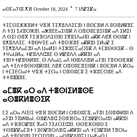
ⴰⵙⵎⴰⵢⵏⵓ ⵅⴼ October 18, 2024
7 ⵏⴷⵇⵉⵇⴰ
ⵜⵉⵎⵙⵉⵣⵣⴻⵍⵜ ⵖⴻⴼ ⵢⵉⵅⴻⴷⴷⵉⵎⴻⵏ ⵏ ⵓⵙⵎⴻⵍ ⴷ ⵓⵙⴻⵍⴽⴻⵎ
ⴷ ⵜⵉⵏ ⵉⵃⴻⵔⵣⴻⵏ. ⴰⵥⴻⴹⴹⴰⵉⵏⴻⴽ ⴷ ⵔⴻⵙⵓⵎⴻⵉⵏⴻⴽ ⴰⴷ ⵉⵍⵉⵏ
ⴷ ⵙⵉⵏ ⵙⴻⴳ ⵢⵉⴼⴻⵔⴷⵉⵙⴻⵏ ⵉⴳⴻⵊⴷⴰⵏⴻⵏ ⴰⴽⴽ ⴷⴻⴳ ⵙⵙⵓⵇ ⵏ
ⵓⵅⴻⴷⴷⵉⵎ. ⵜⴻⴱⵖⵉⴹ ⴰⴷ ⵜⴻⵙⴼⴻⴹ ⴰⴽⴽⴻⵏ ⵉⵍⴰⵇ ⵉ
ⵢⵉⵅⴻⴷⴷⴰⵎⴻⵏ ⴰⴷ ⵡⴰⵍⵉⵏ ⵜⵉⵣⴻⵎⵎⴰⵔⵉⴽ ⴷ ⵜⵎⵓⵙⵙⵏⵉⴽ – ⵙ
ⵜⵖⴰⵡⵍⴰ, ⵜⵇⴻⴷⴷⵛⴻⴹ ⵙ ⵍⵇⴻⴷⴷ ⴰⴽⴽⴻⵏ ⴰⴷ
ⵜⴻⵏⵜⵜⵇⴻⴱⵍⴻⴹ. ⵙ ⴷⴷⴰⵡ, ⴰⴷ ⵏⴱⴻⴷⴷⴻⵍ ⴰⵢⴻⵏ ⵢⴻⵙⵙⴻⴼⴽ
ⴰⴷ ⵜⵉⴷⵜⴻⵙⵙⴻⴽⵏⴻⴹ ⴷⴻⴳ ⵔⴻⵙⵓⵎⴻⵉⵏⴻⴽ ⵏ ⵓⵙⵎⴻⵍ ⴷ ⴽⵔⴰ
ⵏ ⵜⵎⵉⴹⵔⴰⵏⵜ ⵖⴻⴼ ⵜⵉⵔⴰ ⵏ ⵔⴻⵙⵓⵎⴻ ⵉ ⵜⵣⴻⵎⵔⴻⴹ ⴰⴷ
ⵜⵜⴻⴵⴵⴻⴹ.
ⴰⵎⴻⴽ ⴰⵔ ⴰⴷ ⵜⴻⵙⵏⵉⵍⴻⵙⴹ
ⴰⵙⴻⴽⵍⴻⵙⵉⴽ
ⵎⵉ ⴰⵔⴰ ⴷⵏⵉⵏⵉ ⵖⴻⴼ ⵓⵙⵎⴻⵍ ⵏ ⵔⴻⵙⵓⵎⴻ, ⴰⵢⴻⵏ ⵉⵙⴻⵀⵍⴻⵏ ⴷ
ⴰⵢⴻⵏ ⵢⴻⵍⵀⴰⵏ. ⵙⴻⵇⴷⴻⵛ ⵉⵙⴻⴼⵔⴰ ⵉⵎⴻⵇⵇⵔⴰⵏⴻⵏ ⴰⴽⴽⴻⵏ
ⴰⴷ ⵜⴼⴻⵔⵇⴻⴹ ⴳⴰⵔ ⵢⵉⵃⵔⵉⵛⴻⵏ. ⵙⵙⴻⴼⵙⵓⵙ ⵉ
ⵜⵙⴻⵇⵇⴰⵎⵓⵜ ⵏ ⵓⵙⵇⴻⵔⴷⴻⵛ ⴰⴽⴽⴻⵏ ⴰⴷ ⵜⵎⵓⵇⴻⵍ ⵢⴻⵔⵏⴰ
ⴰⴷ ⵜⴻⵙⵙⴻⵏ ⵉⴹⵔⵉⵙⴻⵏ – ⴰⵙⴻⵇⴷⴻⵛ ⵏ ⵡⴰⵟⴰⵙ ⵏ