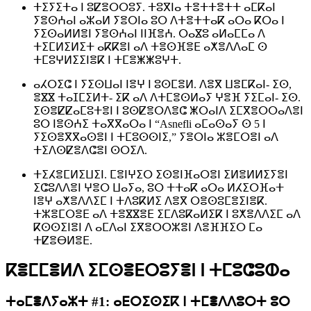
ⵜⵉⵢⵉⵜⴰ ⵏ ⵓⵇⴻⵔⵔⵓⵢ. ⵜⵓⴳⵏⴰ ⵜⴻⵜⵜⴻⵜⵜ ⴰⵎⴽⴰⵏ
ⵢⴻⵙⵄⴰⵏ ⴰⵣⴰⵍ ⵢⴻⵔⵏⴰ ⵓⵔ ⴷⵜⴻⵜⵜⴰⴽ ⴰⵔⴰ ⴽⵔⴰ ⵏ
ⵢⵉⵙⴰⵍⵍⴻⵏ ⵢⴻⵙⵄⴰⵏ ⵏⵏⴼⴻⵄ. ⵔⴰⴵⵓ ⴰⵍⴰⵎⵎⴰ ⴷ
ⵜⵉⵎⵍⵉⵍⵉⵜ ⴰⴽⴽⴻⵏ ⴰⴷ ⵜⴻⵙⴼⴻⴹ ⴰⵅⴻⴷⴷⴰⵎ ⵙ
ⵜⵎⵓⵖⵍⵉⵉⵏⴻⴽ ⵏ ⵜⵎⴻⵥⵥⵓⵖⵜ.
ⴰⵃⵔⵉⵛ ⵏ ⵢⵉⵙⵡⴰⵏ ⵏⴻⵖ ⵏ ⵓⵙⵎⴻⵍ. ⴷⴻⴳ ⵡⴻⵎⴽⴰⵏ- ⵉⵙ,
ⴻⴵⴵ ⵜⴰⵊⵎⵉⵍⵜ- ⵉⴽ ⴰⴷ ⴷⵜⵎⴻⵙⵍⴰⵢ ⵖⴻⴼ ⵢⵉⵎⴰⵏ- ⵉⵙ.
ⵉⵙⴻⵇⵇⴰⵎⵓⵜⴻⵏ ⵏ ⵓⵙⵇⴻⵔⴷⴻⵛ ⵥⵔⴰⵏⴷ ⵉⵎⴳⴻⵔⵔⴰⴷⴻⵏ
ⵓⵔ ⵏⴻⵙⵄⵉ ⵜⴰⴳⴳⴰⵔⴰ ⵏ “Asnefli ⴰⵎⴰⵙⴰⵢ ⵙ 5 ⵏ
ⵢⵉⵙⴻⴳⴳⴰⵙⴻⵏ ⵏ ⵜⵎⵓⵙⵙⵏⵉ,” ⵢⴻⵔⵏⴰ ⵣⴻⵎⵔⴻⵏ ⴰⴷ
ⵜⵉⴷⵙⵇⴻⴷⵛⴻⵏ ⵙⵔⵉⴷ.
ⵜⵉⵃⴻⵎⵍⵉⵡⵉⵏ. ⵎⴻⵏⵖⵉⵔ ⵉⵙⴻⵏⴼⴰⵔⴻⵏ ⵉⵍⴻⵍⵍⵉⵢⴻⵏ
ⵉⵛⵓⴷⴷⴻⵏ ⵖⴻⵔ ⵡⴰⵢⴰ, ⵓⵔ ⵜⵜⴰⴽ ⴰⵔⴰ ⵍⵃⵉⵔⴼⴰⵜ
ⵏⴻⵖ ⴰⵅⴻⴷⴷⵉⵎ ⵏ ⵜⴷⵓⴽⵍⵉ ⴷⴻⴳ ⵔⴻⵙⵓⵎⴻⵉⵏⴻⴽ.
ⵜⵣⴻⵎⵔⴻⴹ ⴰⴷ ⵜⴻⴵⴵⴻⴹ ⵉⵎⴷⵓⴽⴰⵍⵉⴽ ⵏ ⵓⵅⴻⴷⴷⵉⵎ ⴰⴷ
ⴽⵙⵙⵉⵏⴻⵏ ⴷ ⴰⵎⴷⴰⵏ ⵉⴳⴻⵔⵔⵣⴻⵏ ⴷⴻⴼⴼⵉⵔ ⵎⴰ
ⵜⵇⴻⴱⵍⴻⴹ.
ⴽⴻⵎⵎⴻⵍⴷ ⵉⵎⵙⴻⴹⵔⵓⵢⴻⵏ ⵏ ⵜⵎⵓⵛⵓⵀⴰ
ⵜⴰⵎⴻⴷⵢⴰⵣⵜ #1: ⴰⴹⵔⵉⵙⵉⴽ ⵏ ⵜⵎⴻⴷⴷⵓⵔⵜ ⵓⵔ