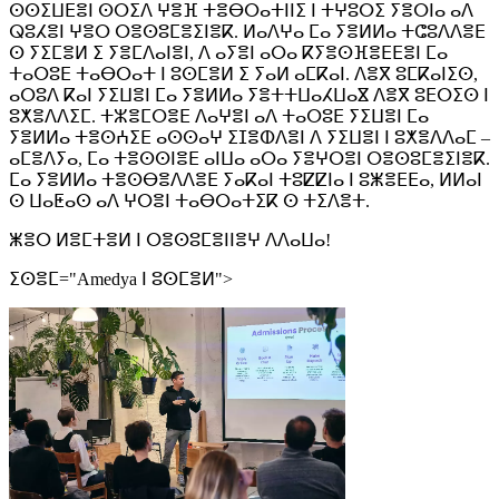
ⵙⵙⵉⵡⴹⴻⵏ ⵙⵔⵉⴷ ⵖⴻⴼ ⵜⴻⴱⵔⴰⵜⵏⵏⵉ ⵏ ⵜⵖⵓⵔⵉ ⵢⴻⵔⵏⴰ ⴰⴷ
ⵕⵓⵃⴻⵏ ⵖⴻⵔ ⵔⴻⵙⵓⵎⴻⵉⵏⴻⴽ. ⵍⴰⴷⵖⴰ ⵎⴰ ⵢⴻⵍⵍⴰ ⵜⵛⵓⴷⴷⴻⴹ
ⵙ ⵢⵉⵎⴻⵍ ⵉ ⵢⴻⵎⴷⴰⵏⴻⵏ, ⴷ ⴰⵢⴻⵏ ⴰⵔⴰ ⴽⵢⴻⵙⴼⴻⴹⴹⴻⵏ ⵎⴰ
ⵜⴰⵔⵓⴹ ⵜⴰⴱⵔⴰⵜ ⵏ ⵓⵙⵎⴻⵍ ⵉ ⵢⴰⵍ ⴰⵎⴽⴰⵏ. ⴷⴻⴳ ⵓⵎⴽⴰⵏⵉⵙ,
ⴰⵔⵓⴷ ⴽⴰⵏ ⵢⵉⵡⴻⵏ ⵎⴰ ⵢⴻⵍⵍⴰ ⵢⴻⵜⵜⵡⴰⵃⵡⴰⴵ ⴷⴻⴳ ⵓⴹⵔⵉⵙ ⵏ
ⵓⵅⴻⴷⴷⵉⵎ. ⵜⵣⴻⵎⵔⴻⴹ ⴷⴰⵖⴻⵏ ⴰⴷ ⵜⴰⵔⵓⴹ ⵢⵉⵡⴻⵏ ⵎⴰ
ⵢⴻⵍⵍⴰ ⵜⴻⵙⵄⵉⴹ ⴰⵙⵙⴰⵖ ⵉⵊⴻⵀⴷⴻⵏ ⴷ ⵢⵉⵡⴻⵏ ⵏ ⵓⵅⴻⴷⴷⴰⵎ –
ⴰⵎⴻⴷⵢⴰ, ⵎⴰ ⵜⴻⵙⵙⵏⴻⴹ ⴰⵏⵡⴰ ⴰⵔⴰ ⵢⴻⵖⵔⴻⵏ ⵔⴻⵙⵓⵎⴻⵉⵏⴻⴽ.
ⵎⴰ ⵢⴻⵍⵍⴰ ⵜⴻⵙⴱⴻⴷⴷⴻⴹ ⵢⴰⴽⴰⵏ ⵜⵓⵇⵇⵏⴰ ⵏ ⵓⵥⴻⴹⴹⴰ, ⵍⵍⴰⵏ
ⵙ ⵡⴰⵟⴰⵙ ⴰⴷ ⵖⵔⴻⵏ ⵜⴰⴱⵔⴰⵜⵉⴽ ⵙ ⵜⵉⴷⴻⵜ.
ⵥⴻⵔ ⵍⴻⵎⵜⴻⵍ ⵏ ⵔⴻⵙⵓⵎⴻⵏⵏⴻⵖ ⴷⴷⴰⵡⴰ!
ⵉⵙⴻⵎ="Amedya ⵏ ⵓⵙⵎⴻⵍ">