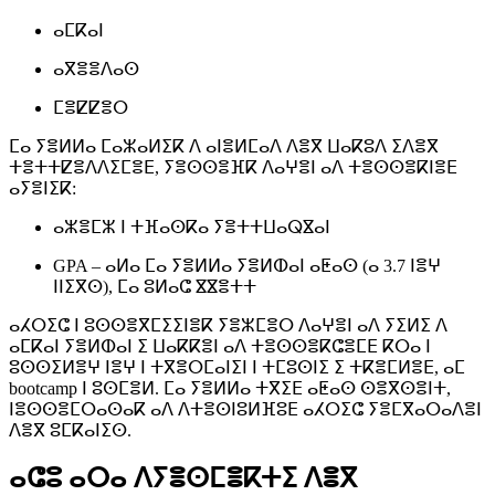
ⴰⵎⴽⴰⵏ
ⴰⴳⴻⴻⴷⴰⵙ
ⵎⴻⵇⵇⴻⵔ
ⵎⴰ ⵢⴻⵍⵍⴰ ⵎⴰⵣⴰⵍⵉⴽ ⴷ ⴰⵏⴻⵍⵎⴰⴷ ⴷⴻⴳ ⵡⴰⴽⵓⴷ ⵉⴷⴻⴳ
ⵜⴻⵜⵜⵇⴻⴷⴷⵉⵎⴻⴹ, ⵢⴻⵙⵙⴻⴼⴽ ⴷⴰⵖⴻⵏ ⴰⴷ ⵜⴻⵙⵙⴻⴽⵏⴻⴹ
ⴰⵢⴻⵏⵉⴽ:
ⴰⵣⴻⵎⵣ ⵏ ⵜⴼⴰⵙⴽⴰ ⵢⴻⵜⵜⵡⴰⵕⴵⴰⵏ
GPA – ⴰⵍⴰ ⵎⴰ ⵢⴻⵍⵍⴰ ⵢⴻⵍⵀⴰⵏ ⴰⵟⴰⵙ (ⴰ 3.7 ⵏⴻⵖ
ⵏⵏⵉⴳⵙ), ⵎⴰ ⵓⵍⴰⵛ ⴵⴵⴻⵜⵜ
ⴰⵃⵔⵉⵛ ⵏ ⵓⵙⵙⴻⴳⵎⵉⵉⵏⴻⴽ ⵢⴻⵣⵎⴻⵔ ⴷⴰⵖⴻⵏ ⴰⴷ ⵢⵉⵍⵉ ⴷ
ⴰⵎⴽⴰⵏ ⵢⴻⵍⵀⴰⵏ ⵉ ⵡⴰⴽⴽⴻⵏ ⴰⴷ ⵜⴻⵙⵙⴻⴽⵛⴻⵎⴹ ⴽⵔⴰ ⵏ
ⵓⵙⵙⵉⵍⴻⵖ ⵏⴻⵖ ⵏ ⵜⴳⴻⵔⵎⴰⵏⵉⵏ ⵏ ⵜⵎⵓⵙⵏⵉ ⵉ ⵜⴽⴻⵎⵍⴻⴹ, ⴰⵎ
bootcamp ⵏ ⵓⵙⵎⴻⵍ. ⵎⴰ ⵢⴻⵍⵍⴰ ⵜⴳⵉⴹ ⴰⵟⴰⵙ ⵙⴻⴳⵙⴻⵏⵜ,
ⵏⴻⵙⵙⴻⵎⵔⴰⵙⴰⴽ ⴰⴷ ⴷⵜⴻⵙⵏⵓⵍⴼⵓⴹ ⴰⵃⵔⵉⵛ ⵢⴻⵎⴳⴰⵔⴰⴷⴻⵏ
ⴷⴻⴳ ⵓⵎⴽⴰⵏⵉⵙ.
ⴰⵛⵓ ⴰⵔⴰ ⴷⵢⴻⵙⵎⴻⴽⵜⵉ ⴷⴻⴳ