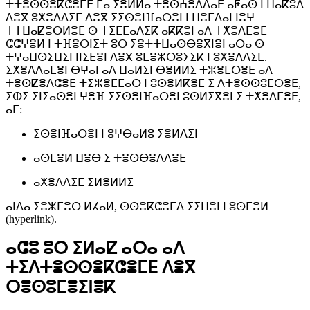
ⵜⵜⴻⵙⵙⴻⴽⵛⴻⵎⴹ ⵎⴰ ⵢⴻⵍⵍⴰ ⵜⴻⵙⵄⴻⴷⴷⴰⴹ ⴰⵟⴰⵙ ⵏ ⵡⴰⴽⵓⴷ
ⴷⴻⴳ ⵓⵅⴻⴷⴷⵉⵎ ⴷⴻⴳ ⵢⵉⵙⴻⵏⴼⴰⵔⴻⵏ ⵏ ⵡⴻⵎⴷⴰⵏ ⵏⴻⵖ
ⵜⵜⵡⴰⵇⴻⴱⵍⴻⴹ ⵙ ⵜⵉⵎⵎⴰⴷⵉⴽ ⴰⴽⴽⴻⵏ ⴰⴷ ⵜⵅⴻⴷⵎⴻⴹ
ⵛⵛⵖⴻⵍ ⵏ ⵜⴼⴻⵔⵏⵉⵜ ⵓⵔ ⵢⴻⵜⵜⵡⴰⵙⴱⴻⴳⵏⴻⵏ ⴰⵔⴰ ⵙ
ⵜⵖⴰⵡⵙⵉⵡⵉⵏ ⵏⵏⵉⴹⴻⵏ ⴷⴻⴳ ⵓⵎⴻⵣⵔⵓⵢⵉⴽ ⵏ ⵓⵅⴻⴷⴷⵉⵎ.
ⵉⵅⴻⴷⴷⴰⵎⴻⵏ ⴱⵖⴰⵏ ⴰⴷ ⵡⴰⵍⵉⵏ ⴱⴻⵍⵍⵉ ⵜⵣⴻⵎⵔⴻⴹ ⴰⴷ
ⵜⴻⵙⵇⴻⴷⵛⴻⴹ ⵜⵉⵣⴻⵎⵎⴰⵔ ⵏ ⵓⵙⴻⵍⴽⴻⵎ ⵉ ⴷⵜⴻⵙⵙⵓⵎⵔⴻⴹ,
ⵉⵀⵉ ⵉⵏⵉⴰⵙⴻⵏ ⵖⴻⴼ ⵢⵉⵙⴻⵏⴼⴰⵔⴻⵏ ⵓⵙⵍⵉⴳⴻⵏ ⵉ ⵜⵅⴻⴷⵎⴻⴹ,
ⴰⵎ:
ⵉⵙⴻⵏⴼⴰⵔⴻⵏ ⵏ ⵓⵖⴱⴰⵍⵓ ⵢⴻⵍⴷⵉⵏ
ⴰⵙⵎⴻⵍ ⵡⴻⴱ ⵉ ⵜⴻⵙⴱⴻⴷⴷⴻⴹ
ⴰⵅⴻⴷⴷⵉⵎ ⵉⵍⴻⵍⵍⵉ
ⴰⵏⴷⴰ ⵢⴻⵣⵎⴻⵔ ⵍⵃⴰⵍ, ⵙⵙⴻⴽⵛⴻⵎⴷ ⵢⵉⵡⴻⵏ ⵏ ⵓⵙⵎⴻⵍ
(hyperlink).
ⴰⵛⵓ ⵓⵔ ⵉⵍⴰⵇ ⴰⵔⴰ ⴰⴷ
ⵜⵉⴷⵜⴻⵙⵙⴻⴽⵛⴻⵎⴹ ⴷⴻⴳ
ⵔⴻⵙⵓⵎⴻⵉⵏⴻⴽ