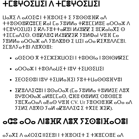
ⵜⵎⴻⵖⵔⵉⵡⵉⵏ ⴷ ⵜⵎⴻⵖⵔⵉⵡⵉⵏ
ⵡⴰⴳⵉ ⴷ ⴰⵃⵔⵉⵛ ⵏ ⵜⴼⴻⵔⵏⵉⵜ ⵉ ⵢⴻⵙⵙⴻⴼⴽ ⴰⴷ
ⵜⵜⴻⵙⵙⴻⴽⵛⴻⵎⴹ ⴽⴰⵏ ⵎⴰ ⵢⴻⵍⵍⴰ ⵜⴽⴻⵎⵎⵍⴻⴹ ⴰⵔⵔⴰⵣ ⴷ
ⵜⵎⴻⵖⵔⵉⵡⵉⵏ ⵉ ⴽⴷ-ⵢⴻⵜⵜⴰⴽⴻⵏ ⵍⵃⴻⵇⵇ ⵉ ⵓⵎⴽⴰⵏⴰⴳⵉ ⵙ
ⵜⵉⵎⵎⴰⴷⵉⵙ. ⵙⴻⵇⴷⴻⵛ ⵍⵃⴻⵇⵇⵉⴽ ⵢⴻⵍⵀⴰⵏ ⵖⴻⴼ ⵎⴰ
ⵢⴻⵍⵍⴰ ⴰⵔⵔⴰⵣ ⴰⴷ ⵢⴻⵄⴵⴻⴱ ⵉ ⵡⵉⵏ ⴰⵔⴰ ⴽⵉⵅⴻⴷⴷⵎⴻⵏ.
ⵉⵎⴻⴷⵢⴰⵜⴻⵏ ⴷⴻⴳⵙⴻⵏ:
ⴰⵙⵉⵔⵙ ⴳ ⵜⵉⵎⵣⵉⵣⵡⵔⵉⵏ ⵏ ⵜⵓⵙⵙⵏⴰ ⵏ ⵓⵙⵏⵙⵍⴽⵉⵎ
ⴰⵔⵔⴰⵣ ⵏ ⵜⴻⵙⴷⴰⵡⵉⵜ ⵏⴻⵖ ⵜⵉⵡⵙⵉⵡⵉⵏ
ⵉⴹⵔⵉⵙⴻⵏ ⵏⴻⵖ ⵜⵉⵡⵍⴰⴼⵉⵏ ⵢⴻⵜⵜⵡⴰⵙⵙⵓⴼⵖⴻⵏ
ⵉⵇⴻⴷⴷⵉⵛⴻⵏ ⵏ ⵓⵙⴰⵔⴰⴳ (ⵎⴰ ⵢⴻⵍⵍⴰ ⵜⴻⵍⵍⵉⴹ ⴷⴻⴳ
ⵓⵖⴻⵔⴱⴰⵣ ⴰⵍⴻⵎⵎⴰⵙ, ⵛⴼⵓ ⴱⴻⵍⵍⵉ ⵔⴻⵙⵓⵎⴻ
ⵢⴻⵎⴳⴰⵔⴰⴷ ⴰⵟⴰⵙ ⵖⴻⴼ CV. Ur ⵢⴻⵙⵙⴻⴼⴽ ⴰⵔⴰ ⴰⴷ
ⵢⵉⵍⵉ ⴷⴻⴳⵙ ⵢⴰⵍ ⴰⵇⴻⴷⴷⵉⵛ ⵉ ⵜⴳⵉⴹ ⵣⵉⴽ).
ⴰⵛⵓ ⴰⵔⴰ ⴷⵏⴻⴼⴽ ⴷⴻⴳ ⵢⵉⵙⴻⵏⴼⴰⵔⴻⵏ
ⴰⵢⴰⴳⵉ ⴷ ⴰⵃⵔⵉⵛ ⵏⵏⵉⴹⴻⵏ ⵏ ⵜⴼⴻⵔⵏⵉⵜ ⵉ ⵜⵣⴻⵎⵔⴻⴹ ⴰⴷ