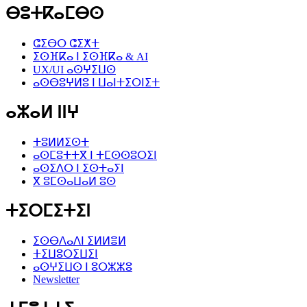
ⴱⵓⵜⴽⴰⵎⴱⵙ
ⵛⵉⴱⵔ ⵛⵉⵅⵜ
ⵉⵙⴼⴽⴰ ⵏ ⵉⵙⴼⴽⴰ & AI
UX/UI ⴰⵙⵖⵉⵡⵙ
ⴰⵙⴱⵓⵖⵍⵓ ⵏ ⵡⴰⵏⵜⵉⵔⵏⵉⵜ
ⴰⵣⴰⵍ ⵏⵏⵖ
ⵜⵓⵍⵍⵉⵙⵜ
ⴰⵙⵎⵓⵜⵜⴳ ⵏ ⵜⵎⵙⵙⵓⵔⵉⵏ
ⴰⵙⵉⴷⵔ ⵏ ⵉⵙⵜⴰⵢⵏ
ⴳ ⵓⵎⵙⴰⵡⴰⵍ ⵓⵙ
ⵜⵉⵔⵎⵉⵜⵉⵏ
ⵉⵙⴱⴷⴰⴷⵏ ⵉⵍⵍⴻⵍ
ⵜⵉⵡⵓⵔⵉⵡⵉⵏ
ⴰⵙⵖⵉⵡⵙ ⵏ ⵓⵔⵣⵣⵓ
Newsletter