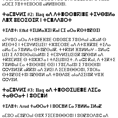
ⴰⵔⵎⵉ ⵢⴻⵜⵜⴹⵓⵔⵔⵓ ⴰⵍⵍⴻⵏⵏⵙⴻⵏ.
ⵜⴰⵎⵓⵖⵍⵉ #2: Ilaq ⴰⴷ ⴷⵜⴻⵙⵙⴻⴽⵏⴻⴹ ⵜⵉⵖⴱⵓⵍⴰ
ⴷⴻⴳ ⵓⴹⵔⵉⵙⵉⴽ ⵏ ⵜⵎⴻⴷⴷⵓⵔⵜ
ⵜⵉⴷⴻⵜ: Efkd ⵜⵉⵡⵍⴰⴼⵉⵏ ⴽⴰⵏ ⵎⵉ ⴰⵔⴰ ⴽⵙⵜⴻⵇⵙⵉⵏ
ⴰⵢⵖⴻⵔ ⴰⵔⴰ ⴷⵜⴻⵟⵟⴼⴻⴹ ⵔⴻⵙⵓⵎⴻ ⵢⴻⵙⵄⴰⵏ ⴰⵣⴰⵍ ⵙ
ⵍⵉⵙⵜⵉ ⵏ ⵜⵎⵓⵖⵍⵉⵡⵉⵏ? ⵜⵣⴻⵎⵔⴻⴹ ⴰⴷ ⴷⵜⴻⴼⴽⴻⴹ ⵜⵉⴷⴰ
ⴰⵍⴰ ⵎⴰ ⵢⴻⵍⵍⴰ ⵙⵜⴻⵇⵙⴰⵏⴽ. ⵜⵜⴽⴻⵍ ⴼⴻⵍⵍⴰⵖ – ⵓⵍⴰⵛ
ⵡⵉⵏ ⵉ ⴷⵢⴻⵙⵙⴰⵡⴰⵍⴻⵏ ⵉ ⵜⵎⵓⵖⵍⵉⵡⵉⵏⵉⴽ ⵓⵇⴱⴻⵍ ⴰⴷ
ⵜⴽⴻⵎⵍⴻⴹ ⵙ ⵜⵓⵣⵣⵢⴰ ⵏ ⵜⴷⵉⵡⴻⵏⵏⵉⵜ. ⴷ ⴰⵛⵓ ⴽⴰⵏ, ⴷ ⵜⵉⴽⵜⵉ
ⵢⴻⵍⵀⴰⵏ ⵎⴰ ⵜⴻⵙⵙⵏⴻⴹ ⵙⵉⵏ ⵏ ⵢⴻⵎⴷⴰⵏⴻⵏ ⵉ ⵢⴻⵙⵙⵏⴻⵏ
ⵛⵛⵖⴻⵍⵉⴽ ⴰⴽⴽⴻⵏ ⴰⴷ ⵉⵍⵉⵏ ⴷ ⵉⵎⴹⴻⴱⴱⵔⴻⵏ, ⵢⴻⵔⵏⴰ
ⵙⵜⴻⵇⵙⵉⵜⴻⵏ ⵓⵇⴱⴻⵍ ⴰⴷ ⵜⴻⴱⴷⵓⴹ ⴰⵏⴰⴷⵉⵉⵏⴻⴽ ⵖⴻⴼ
ⵛⵛⵖⴻⵍ.
ⵜⴰⵎⵓⵖⵍⵉ #3: Ilaq ⴰⴷ ⵜⴻⵙⵙⵉⵡⴹⴻⴹ ⴷⵉⵎⴰ
ⵜⴰⴱⵔⴰⵜ ⵏ ⵓⵙⵎⴻⵍ
ⵜⵉⴷⴻⵜ: Arud ⵜⴰⴱⵔⴰⵜ ⵏ ⵓⵙⵎⴻⵍ ⵎⴰ ⵢⴻⵍⵍⴰ ⵉⵍⴰⵇ
ⴰⵎⵓⵔ ⴰⵎⴻⵇⵔⴰⵏ ⵙⴻⴳ ⵢⵉⵎⴹⴻⴱⴱⵔⴻⵏ ⵏ ⵓⵙⵇⴻⵔⴷⴻⵛ ⴰⴷ