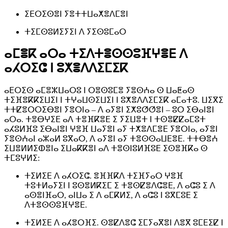
ⵉⴹⵔⵉⵙⴻⵏ ⵢⴻⵜⵜⵡⴰⵅⴻⴷⵎⴻⵏ
ⵜⵉⵎⵙⵓⵍⵉⵢⵉⵏ ⴷ ⵢⵉⵙⵓⵎⴰⵔ
ⴰⵎⴻⴽ ⴰⵔⴰ ⵜⵉⴷⵜⴻⵙⵙⵓⴼⵖⴻⴹ ⴷ
ⴰⵃⵔⵉⵛ ⵏ ⵓⵅⴻⴷⴷⵉⵎⵉⴽ
ⴰⴹⵔⵉⵙ ⴰⵎⴻⵣⵡⴰⵔⵓ ⵏ ⵔⴻⵙⵓⵎⴻ ⵢⴻⵙⵄⴰ ⵙ ⵡⴰⵟⴰⵙ
ⵜⵉⴼⴻⴽⴽⵉⵡⵉⵏ ⵏ ⵜⵖⴰⵡⵙⵉⵡⵉⵏ ⵏ ⵓⵅⴻⴷⴷⵉⵎⵉⴽ ⴰⵎⴰⵜⵓ. ⵡⵉⴳⵉ
ⵜⵜⵇⴻⵔⵔⵉⴱⴻⵏ ⵢⴻⵔⵏⴰ – ⴷ ⴰⵢⴻⵏ ⵉⵅⵓⵚⵚⴻⵏ – ⵓⵔ ⵉⴱⴰⵏⴻⵏ
ⴰⵔⴰ. ⵜⴻⴱⵖⵉⴹ ⴰⴷ ⵜⴻⴼⴽⴻⴹ ⵉ ⵢⵉⵡⴻⵜ ⵏ ⵜⵙⴻⵇⵇⴰⵎⵓⵜ
ⴰⵃⵓⵍⴼⵓ ⵉⴱⴰⵏⴻⵏ ⵖⴻⴼ ⵡⴰⵢⴻⵏ ⴰⵢ ⵜⵅⴻⴷⵎⴻⴹ ⵢⴻⵔⵏⴰ, ⴰⵢⴻⵏ
ⵢⴻⵙⵄⴰⵏ ⴰⵣⴰⵍ ⵓⴳⴰⵔ, ⴷ ⴰⵢⴻⵏ ⴰⵢ ⵜⴻⵙⵙⴰⵡⴹⴻⴹ. ⵜⵜⴱⴻⵄ
ⵉⵡⴻⵍⵍⵉⵀⴻⵏⴰ ⵉⵡⴰⴽⴽⴻⵏ ⴰⴷ ⵜⴻⵙⵏⵓⵍⴼⵓⴹ ⵉⵙⴻⴼⴽⴰ ⵙ
ⵜⵎⵓⵖⵍⵉ:
ⵜⵉⵍⵉⴹ ⴷ ⴰⵃⵔⵉⵛ. ⴻⴼⴼⴽⴷ ⵜⵉⴼⵢⴰⵔ ⵖⴻⴼ
ⵜⵓⵜⵍⴰⵢⵉⵏ ⵏ ⵓⵙⴻⵍⴽⵉⵎ ⵉ ⵜⴻⵙⵇⴻⴷⵛⴻⴹ, ⴷ ⴰⵛⵓ ⵉ ⴷ
ⴰⵙⴻⵏⴼⴰⵔ, ⴰⵏⵡⴰ ⵉ ⴷ ⴰⵎⴽⵍⵉ, ⴷ ⴰⵛⵓ ⵏ ⵓⴳⵎⵓⴹ ⵉ
ⴷⵜⴻⵙⵙⵓⴼⵖⴻⴹ.
ⵜⵉⵍⵉⴹ ⴷ ⴰⵃⴻⵔⴼⵉ. ⵙⴻⵇⴷⴻⵛ ⵉⵎⵢⴰⴳⴻⵏ ⴷⴻⴳ ⵓⵎⴹⵉⵇ ⵏ