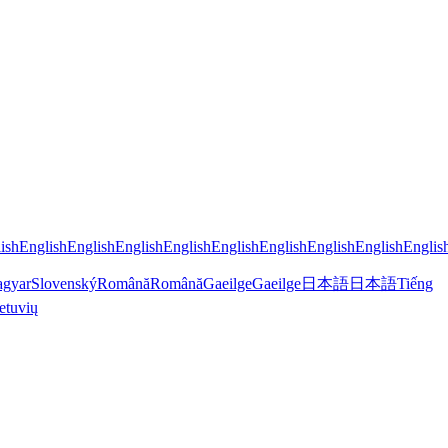
ish
English
English
English
English
English
English
English
English
Englis
gyar
Slovenský
Română
Română
Gaeilge
Gaeilge
日本語
日本語
Tiếng
etuvių