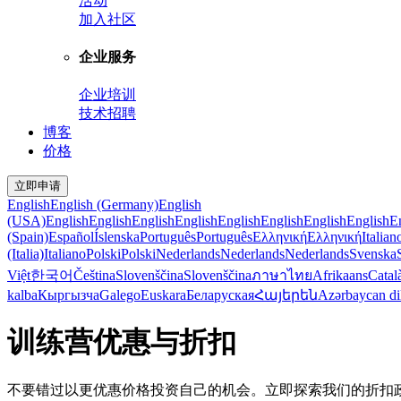
活动
加入社区
企业服务
企业培训
技术招聘
博客
价格
立即申请
English
English (Germany)
English
(USA)
English
English
English
English
English
English
English
English
E
(Spain)
Español
Íslenska
Português
Português
Ελληνική
Ελληνική
Italian
(Italia)
Italiano
Polski
Polski
Nederlands
Nederlands
Nederlands
Svenska
Việt
한국어
Čeština
Slovenščina
Slovenščina
ภาษาไทย
Afrikaans
Catal
kalba
Кыргызча
Galego
Euskara
Беларуская
Հայերեն
Azərbaycan di
训练营优惠与折扣
不要错过以更优惠价格投资自己的机会。立即探索我们的折扣