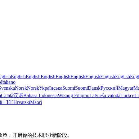
nglish
English
English
English
English
English
English
English
English
Engl
o
Italiano
Svenska
Norsk
Norsk
Українська
Suomi
Suomi
Dansk
Русский
Magyar
Ma
à
Català
汉语
Bahasa Indonesia
Wikang Filipino
Latviešu valoda
Türkçe
Li
li
ⵜⴼⵏⵗ
Hrvatski
Māori
政策，开启你的技术职业新阶段。