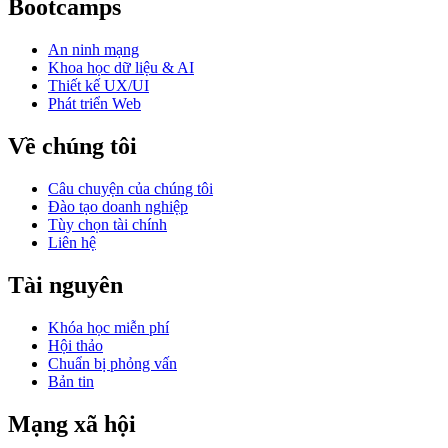
Bootcamps
An ninh mạng
Khoa học dữ liệu & AI
Thiết kế UX/UI
Phát triển Web
Về chúng tôi
Câu chuyện của chúng tôi
Đào tạo doanh nghiệp
Tùy chọn tài chính
Liên hệ
Tài nguyên
Khóa học miễn phí
Hội thảo
Chuẩn bị phỏng vấn
Bản tin
Mạng xã hội