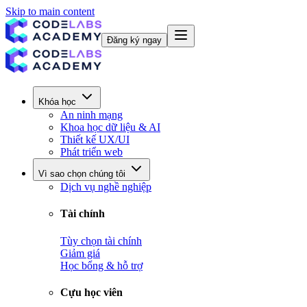
Skip to main content
Đăng ký ngay
Khóa học
An ninh mạng
Khoa học dữ liệu & AI
Thiết kế UX/UI
Phát triển web
Vì sao chọn chúng tôi
Dịch vụ nghề nghiệp
Tài chính
Tùy chọn tài chính
Giảm giá
Học bổng & hỗ trợ
Cựu học viên