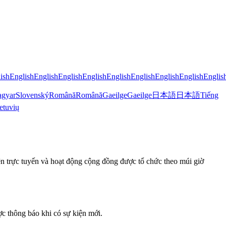
ish
English
English
English
English
English
English
English
English
Englis
gyar
Slovenský
Română
Română
Gaeilge
Gaeilge
日本語
日本語
Tiếng
etuvių
n trực tuyến và hoạt động cộng đồng được tổ chức theo múi giờ
ợc thông báo khi có sự kiện mới.