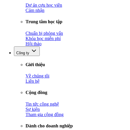
Dự án cựu học viên
Cảm nhận
Trung tâm học tập
Chuẩn bị phỏng vấn
Khóa học miễn phí
Hội thảo
Công ty
Giới thiệu
Về chúng tôi
Liên hệ
Cộng đồng
Tin tức công nghệ
Sự kiện
Tham gia cộng đồng
Dành cho doanh nghiệp