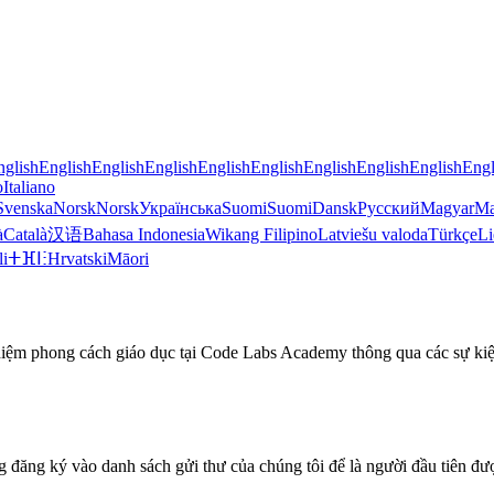
nglish
English
English
English
English
English
English
English
English
Engl
o
Italiano
Svenska
Norsk
Norsk
Українська
Suomi
Suomi
Dansk
Русский
Magyar
Ma
à
Català
汉语
Bahasa Indonesia
Wikang Filipino
Latviešu valoda
Türkçe
Li
li
ⵜⴼⵏⵗ
Hrvatski
Māori
ghiệm phong cách giáo dục tại Code Labs Academy thông qua các sự kiệ
ng đăng ký vào danh sách gửi thư của chúng tôi để là người đầu tiên đư