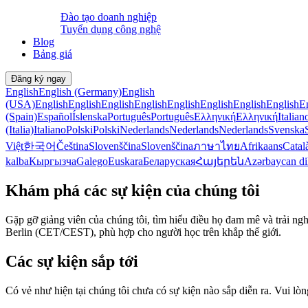
Đào tạo doanh nghiệp
Tuyển dụng công nghệ
Blog
Bảng giá
Đăng ký ngay
English
English (Germany)
English
(USA)
English
English
English
English
English
English
English
English
E
(Spain)
Español
Íslenska
Português
Português
Ελληνική
Ελληνική
Italian
(Italia)
Italiano
Polski
Polski
Nederlands
Nederlands
Nederlands
Svenska
Việt
한국어
Čeština
Slovenščina
Slovenščina
ภาษาไทย
Afrikaans
Catal
kalba
Кыргызча
Galego
Euskara
Беларуская
Հայերեն
Azərbaycan di
Khám phá các sự kiện của chúng tôi
Gặp gỡ giảng viên của chúng tôi, tìm hiểu điều họ đam mê và trải n
Berlin (CET/CEST), phù hợp cho người học trên khắp thế giới.
Các sự kiện sắp tới
Có vẻ như hiện tại chúng tôi chưa có sự kiện nào sắp diễn ra. Vui lò