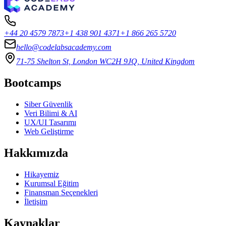
+44 20 4579 7873
+1 438 901 4371
+1 866 265 5720
hello@codelabsacademy.com
71-75 Shelton St, London WC2H 9JQ, United Kingdom
Bootcamps
Siber Güvenlik
Veri Bilimi & AI
UX/UI Tasarımı
Web Geliştirme
Hakkımızda
Hikayemiz
Kurumsal Eğitim
Finansman Seçenekleri
İletişim
Kaynaklar