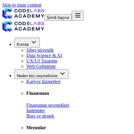
Skip to main content
Şimdi başvur
Kurslar
Siber güvenlik
Data Science & AI
UX/UI Tasarımı
Web Geliştirme
Neden bizi seçmelisiniz
Kariyer hizmetleri
Finansman
Finansman seçenekleri
İndirimler
Burs ve destek
Mezunlar