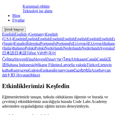
Kurumsal eğitim
Teknoloji işe alımı
Blog
Fiyatlar
Şimdi başvur
English
English (Germany)
English
(USA)
English
English
English
English
English
English
English
English
E
(Spain)
Español
Íslenska
Português
Português
Ελληνική
Ελληνική
Italian
(Italia)
Italiano
Polski
Polski
Nederlands
Nederlands
Nederlands
Svenska
日本語
日本語
Tiếng Việt
한국어
Čeština
Slovenščina
Slovenščina
ภาษาไทย
Afrikaans
Català
Català
汉
语
Bahasa Indonesia
Wikang Filipino
Latviešu valoda
Türkçe
Lietuvių
kalba
Кыргызча
Galego
Euskara
Беларуская
Հայերեն
Azərbaycan
dili
ⵜⴼⵏⵗ
Hrvatski
Māori
Etkinliklerimizi Keşfedin
Eğitmenlerimizle tanışın, tutkulu olduklarını öğrenin ve burada ve
çevrimiçi etkinliklerimiz aracılığıyla burada Code Labs Academy
adresinden uyguladığımız eğitim tarzını deneyimleyin.