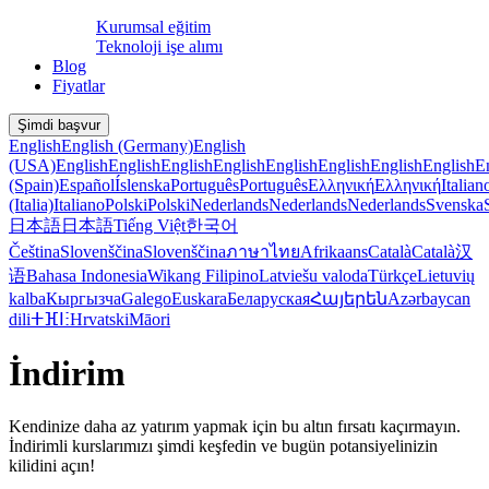
Kurumsal eğitim
Teknoloji işe alımı
Blog
Fiyatlar
Şimdi başvur
English
English (Germany)
English
(USA)
English
English
English
English
English
English
English
English
E
(Spain)
Español
Íslenska
Português
Português
Ελληνική
Ελληνική
Italian
(Italia)
Italiano
Polski
Polski
Nederlands
Nederlands
Nederlands
Svenska
日本語
日本語
Tiếng Việt
한국어
Čeština
Slovenščina
Slovenščina
ภาษาไทย
Afrikaans
Català
Català
汉
语
Bahasa Indonesia
Wikang Filipino
Latviešu valoda
Türkçe
Lietuvių
kalba
Кыргызча
Galego
Euskara
Беларуская
Հայերեն
Azərbaycan
dili
ⵜⴼⵏⵗ
Hrvatski
Māori
İndirim
Kendinize daha az yatırım yapmak için bu altın fırsatı kaçırmayın.
İndirimli kurslarımızı şimdi keşfedin ve bugün potansiyelinizin
kilidini açın!