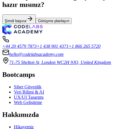
hazır mısınız?
Şimdi başvur
Görüşme planlayın
+44 20 4579 7873
+1 438 901 4371
+1 866 265 5720
hello@codelabsacademy.com
71-75 Shelton St, London WC2H 9JQ, United Kingdom
Bootcamps
Siber Güvenlik
Veri Bilimi & AI
UX/UI Tasarımı
Web Geliştirme
Hakkımızda
Hikayemiz