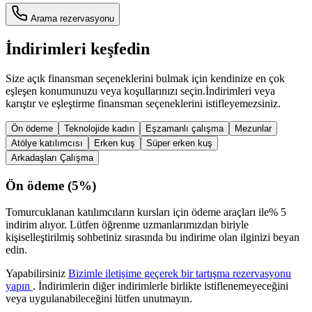
Arama rezervasyonu
İndirimleri keşfedin
Size açık finansman seçeneklerini bulmak için kendinize en çok
eşleşen konumunuzu veya koşullarınızı seçin.
İndirimleri veya
karıştır ve eşleştirme finansman seçeneklerini istifleyemezsiniz.
Ön ödeme
Teknolojide kadın
Eşzamanlı çalışma
Mezunlar
Atölye katılımcısı
Erken kuş
Süper erken kuş
Arkadaşları Çalışma
Ön ödeme
(
5%
)
Tomurcuklanan katılımcıların kursları için ödeme araçları ile% 5
indirim alıyor. Lütfen öğrenme uzmanlarımızdan biriyle
kişiselleştirilmiş sohbetiniz sırasında bu indirime olan ilginizi beyan
edin.
Yapabilirsiniz
Bizimle iletişime geçerek bir tartışma rezervasyonu
yapın
. İndirimlerin diğer indirimlerle birlikte istiflenemeyeceğini
veya uygulanabileceğini lütfen unutmayın.