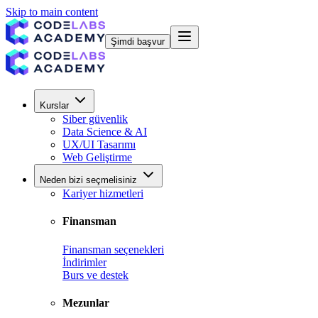
Skip to main content
Şimdi başvur
Kurslar
Siber güvenlik
Data Science & AI
UX/UI Tasarımı
Web Geliştirme
Neden bizi seçmelisiniz
Kariyer hizmetleri
Finansman
Finansman seçenekleri
İndirimler
Burs ve destek
Mezunlar