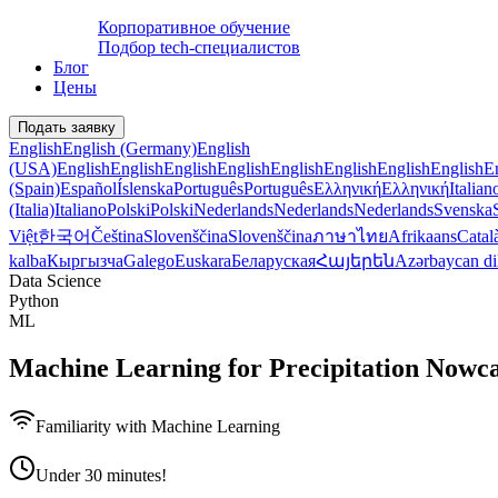
Корпоративное обучение
Подбор tech-специалистов
Блог
Цены
Подать заявку
English
English (Germany)
English
(USA)
English
English
English
English
English
English
English
English
E
(Spain)
Español
Íslenska
Português
Português
Ελληνική
Ελληνική
Italian
(Italia)
Italiano
Polski
Polski
Nederlands
Nederlands
Nederlands
Svenska
Việt
한국어
Čeština
Slovenščina
Slovenščina
ภาษาไทย
Afrikaans
Catal
kalba
Кыргызча
Galego
Euskara
Беларуская
Հայերեն
Azərbaycan di
Data Science
Python
ML
Machine Learning for Precipitation Nowca
Familiarity with Machine Learning
Under 30 minutes!