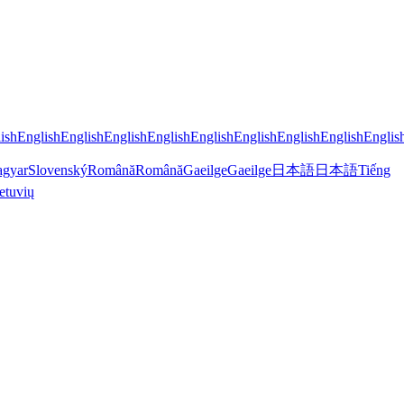
ish
English
English
English
English
English
English
English
English
Englis
gyar
Slovenský
Română
Română
Gaeilge
Gaeilge
日本語
日本語
Tiếng
etuvių