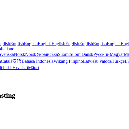
nglish
English
English
English
English
English
English
English
English
Engl
o
Italiano
Svenska
Norsk
Norsk
Українська
Suomi
Suomi
Dansk
Русский
Magyar
Ma
à
Català
汉语
Bahasa Indonesia
Wikang Filipino
Latviešu valoda
Türkçe
Li
li
ⵜⴼⵏⵗ
Hrvatski
Māori
sting