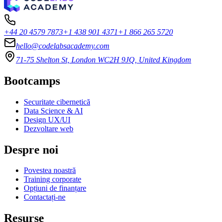
+44 20 4579 7873
+1 438 901 4371
+1 866 265 5720
hello@codelabsacademy.com
71-75 Shelton St, London WC2H 9JQ, United Kingdom
Bootcamps
Securitate cibernetică
Data Science & AI
Design UX/UI
Dezvoltare web
Despre noi
Povestea noastră
Training corporate
Opțiuni de finanțare
Contactați-ne
Resurse