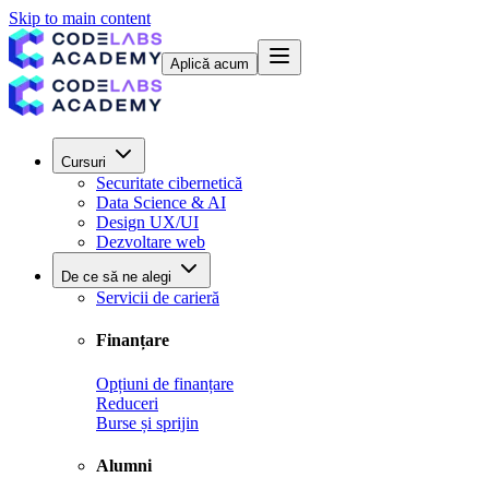
Skip to main content
Aplică acum
Cursuri
Securitate cibernetică
Data Science & AI
Design UX/UI
Dezvoltare web
De ce să ne alegi
Servicii de carieră
Finanțare
Opțiuni de finanțare
Reduceri
Burse și sprijin
Alumni