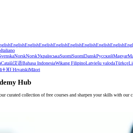
nglish
English
English
English
English
English
English
English
English
Engl
o
Italiano
Svenska
Norsk
Norsk
Українська
Suomi
Suomi
Dansk
Русский
Magyar
Ma
à
Català
汉语
Bahasa Indonesia
Wikang Filipino
Latviešu valoda
Türkçe
Li
li
ⵜⴼⵏⵗ
Hrvatski
Māori
cademy Hub
e our curated collection of free courses and sharpen your skills with o