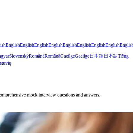
ish
English
English
English
English
English
English
English
English
Englis
gyar
Slovenský
Română
Română
Gaeilge
Gaeilge
日本語
日本語
Tiếng
etuvių
ur comprehensive mock interview questions and answers.