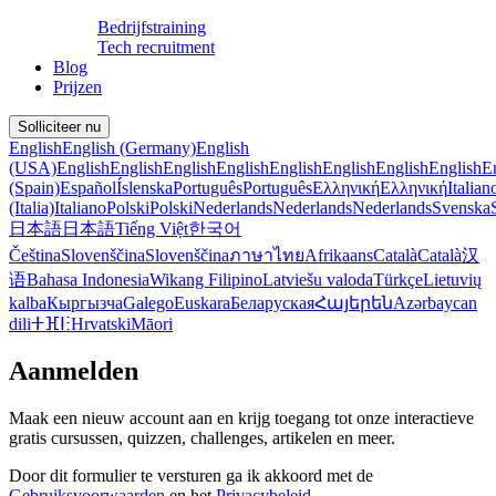
Bedrijfstraining
Tech recruitment
Blog
Prijzen
Solliciteer nu
English
English (Germany)
English
(USA)
English
English
English
English
English
English
English
English
E
(Spain)
Español
Íslenska
Português
Português
Ελληνική
Ελληνική
Italian
(Italia)
Italiano
Polski
Polski
Nederlands
Nederlands
Nederlands
Svenska
日本語
日本語
Tiếng Việt
한국어
Čeština
Slovenščina
Slovenščina
ภาษาไทย
Afrikaans
Català
Català
汉
语
Bahasa Indonesia
Wikang Filipino
Latviešu valoda
Türkçe
Lietuvių
kalba
Кыргызча
Galego
Euskara
Беларуская
Հայերեն
Azərbaycan
dili
ⵜⴼⵏⵗ
Hrvatski
Māori
Aanmelden
Maak een nieuw account aan en krijg toegang tot onze interactieve
gratis cursussen, quizzen, challenges, artikelen en meer.
Door dit formulier te versturen ga ik akkoord met de
Gebruiksvoorwaarden
en het
Privacybeleid
.