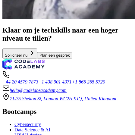
Klaar om je techskills naar een hoger
niveau te tillen?
Solliciteer nu
Plan een gesprek
+44 20 4579 7873
+1 438 901 4371
+1 866 265 5720
hello@codelabsacademy.com
71-75 Shelton St, London WC2H 9JQ, United Kingdom
Bootcamps
Cybersecurity
Data Science & AI