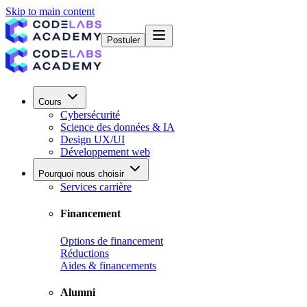
Skip to main content
Postuler
Cours
Cybersécurité
Science des données & IA
Design UX/UI
Développement web
Pourquoi nous choisir
Services carrière
Financement
Options de financement
Réductions
Aides & financements
Alumni