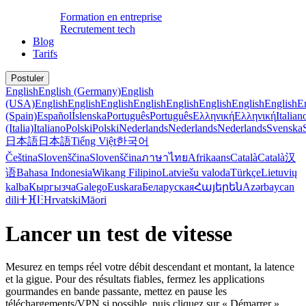
Formation en entreprise
Recrutement tech
Blog
Tarifs
Postuler
English
English (Germany)
English
(USA)
English
English
English
English
English
English
English
English
E
(Spain)
Español
Íslenska
Português
Português
Ελληνική
Ελληνική
Italian
(Italia)
Italiano
Polski
Polski
Nederlands
Nederlands
Nederlands
Svenska
日本語
日本語
Tiếng Việt
한국어
Čeština
Slovenščina
Slovenščina
ภาษาไทย
Afrikaans
Català
Català
汉
语
Bahasa Indonesia
Wikang Filipino
Latviešu valoda
Türkçe
Lietuvių
kalba
Кыргызча
Galego
Euskara
Беларуская
Հայերեն
Azərbaycan
dili
ⵜⴼⵏⵗ
Hrvatski
Māori
Lancer un test de vitesse
Mesurez en temps réel votre débit descendant et montant, la latence
et la gigue. Pour des résultats fiables, fermez les applications
gourmandes en bande passante, mettez en pause les
téléchargements/VPN si possible, puis cliquez sur « Démarrer ».