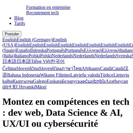
Formation en entreprise
Recrutement tech
Blog
Tarifs
Postuler
English
English (Germany)
English
(USA)
English
English
English
English
English
English
English
English
E
(Spain)
Español
Íslenska
Português
Português
Ελληνική
Ελληνική
Italian
(Italia)
Italiano
Polski
Polski
Nederlands
Nederlands
Nederlands
Svenska
日本語
日本語
Tiếng Việt
한국어
Čeština
Slovenščina
Slovenščina
ภาษาไทย
Afrikaans
Català
Català
汉
语
Bahasa Indonesia
Wikang Filipino
Latviešu valoda
Türkçe
Lietuvių
kalba
Кыргызча
Galego
Euskara
Беларуская
Հայերեն
Azərbaycan
dili
ⵜⴼⵏⵗ
Hrvatski
Māori
Montez en compétences en tech
: dev web, Data Science & AI,
UX/UI ou cybersécurité