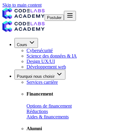
Skip to main content
Postuler
Cours
Cybersécurité
Science des données & IA
Design UX/UI
Développement web
Pourquoi nous choisir
Services carrière
Financement
Options de financement
Réductions
Aides & financements
Alumni